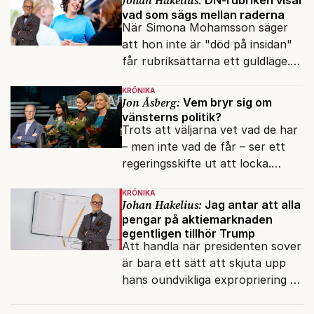
Johan Hakelius:
DN-rubriken visar
vad som sägs mellan raderna
När Simona Mohamsson säger
att hon inte är "död på insidan"
får rubriksättarna ett guldläge.
Med små signaler blinkar man i
KRÖNIKA
moraliskt samförstånd till
Jon Åsberg:
Vem bryr sig om
läsarna.
vänsterns politik?
Trots att väljarna vet vad de har
– men inte vad de får – ser ett
regeringsskifte ut att locka.
Varför?
KRÖNIKA
Johan Hakelius:
Jag antar att alla
pengar på aktiemarknaden
egentligen tillhör Trump
Att handla när presidenten sover
är bara ett sätt att skjuta upp
hans oundvikliga expropriering av
alla finansiella resurser.