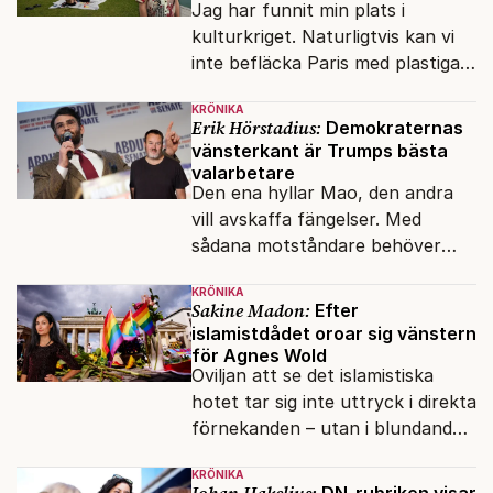
Jag har funnit min plats i
kulturkriget. Naturligtvis kan vi
inte befläcka Paris med plastiga
klossar från Panasonic.
KRÖNIKA
Erik Hörstadius:
Demokraternas
vänsterkant är Trumps bästa
valarbetare
Den ena hyllar Mao, den andra
vill avskaffa fängelser. Med
sådana motståndare behöver
presidenten knappt några
KRÖNIKA
vänner.
Sakine Madon:
Efter
islamistdådet oroar sig vänstern
för Agnes Wold
Oviljan att se det islamistiska
hotet tar sig inte uttryck i direkta
förnekanden – utan i blundandet
och den återkommande
KRÖNIKA
fokusförflyttningen.