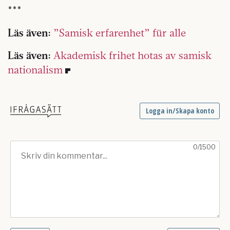
***
Läs även:
”Samisk erfarenhet” für alle
Läs även:
Akademisk frihet hotas av samisk
nationalism