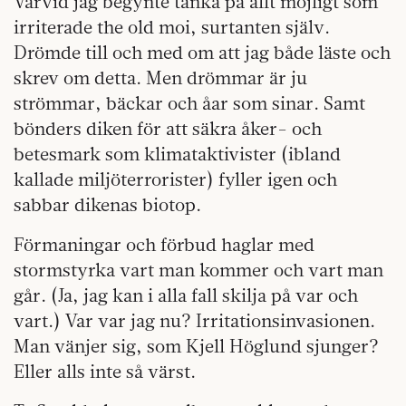
Varvid jag begynte tänka på allt möjligt som
irriterade the old moi, surtanten själv.
Drömde till och med om att jag både läste och
skrev om detta. Men drömmar är ju
strömmar, bäckar och åar som sinar. Samt
bönders diken för att säkra åker- och
betesmark som klimataktivister (ibland
kallade miljöterrorister) fyller igen och
sabbar dikenas biotop.
Förmaningar och förbud haglar med
stormstyrka vart man kommer och vart man
går. (Ja, jag kan i alla fall skilja på var och
vart.) Var var jag nu? Irritationsinvasionen.
Man vänjer sig, som Kjell Höglund sjunger?
Eller alls inte så värst.