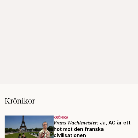
Krönikor
KRÖNIKA
Frans Wachtmeister:
Ja, AC är ett
hot mot den franska
civilisationen