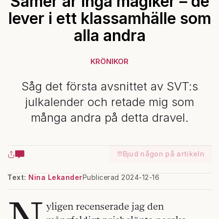
Samer är inga magiker – de
lever i ett klassamhälle som
alla andra
KRÖNIKOR
Såg det första avsnittet av SVT:s
julkalender och retade mig som
många andra på detta dravel.
Bjud någon på artikeln
Text:
Nina Lekander
Publicerad 2024-12-16
N
yligen recenserade jag den