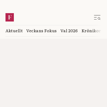
Aktuellt
Veckans Fokus
Val 2026
Krönikor
K