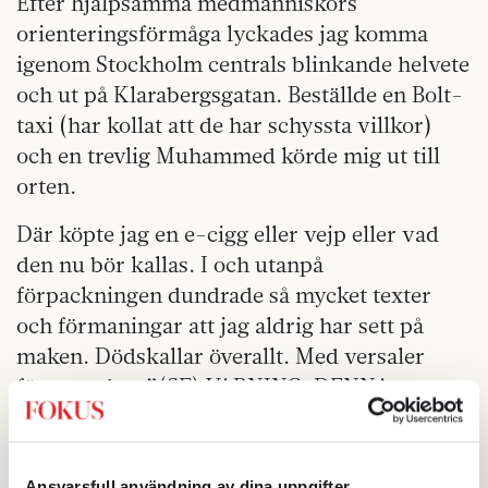
Efter hjälpsamma medmänniskors
orienteringsförmåga lyckades jag komma
igenom Stockholm centrals blinkande helvete
och ut på Klarabergsgatan. Beställde en Bolt-
taxi (har kollat att de har schyssta villkor)
och en trevlig Muhammed körde mig ut till
orten.
Där köpte jag en e-cigg eller vejp eller vad
den nu bör kallas. I och utanpå
förpackningen dundrade så mycket texter
och förmaningar att jag aldrig har sett på
maken. Dödskallar överallt. Med versaler
förmanades: ”(SE) VARNING: DENNA
PRODUKT ÄR EJ AVSEDD FÖR
MINDERÅRIGA ELLER ICKE-RÖKARE” och
”ej avsedd för minderåriga, gravida eller
Ansvarsfull användning av dina uppgifter