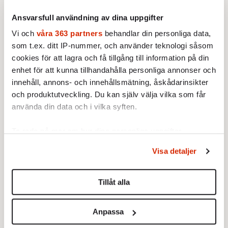
sämre nu.
Ansvarsfull användning av dina uppgifter
Nej, jag förordar inte att bra författare ska
Vi och
våra 363 partners
behandlar din personliga data,
börja skriva skit. Nej, jag tycker inte att
som t.ex. ditt IP-nummer, och använder teknologi såsom
marknaden är helig och råder bot på alla
cookies för att lagra och få tillgång till information på din
kulturens våndor och att »alla kan bli
enhet för att kunna tillhandahålla personliga annonser och
innehåll, annons- och innehållsmätning, åskådarinsikter
entreprenörer«. Men någon värdighet får vi
och produktutveckling. Du kan själv välja vilka som får
väl ändå försöka klamra oss fast vid.
använda din data och i vilka syften.
Ta reda på mer om hur dina personliga uppgifter
behandlas och ställ in dina preferenser i
detaljsektionen
.
Visa detaljer
Du kan ändra eller dra tillbaka ditt samtycke när som
helst från cookie-förklaringen.
Tillåt alla
Vi använder enhetsidentifierare för att anpassa innehållet
och annonserna till användarna, tillhandahålla funktioner
Anpassa
för sociala medier och analysera vår trafik. Vi