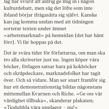
Jag har svurit att aldrig ge mig in i någon
kulturdebatt, men säg det löfte som inte
ibland börjar ifråga­sätta sig självt. Kanske
kan jag komma undan med att tidningen
sorterar texten under ämnet
»arbetsmarknad« på hemsidan (det har hänt
förr). Vi får hoppas på det.
Det är svåra tider för författarna, om man ska
tro alla skriverier just nu. Ingen köper våra
böcker, förlagen satsar bara på kokböcker
och skräpdeckare, marknadsfolket har tagit
över. Och så vidare. Man ser snart framför sig
hur ett demonstrationståg bildas någonstans
mittemellan Kvarnen och Riche. »Ge oss vår
värdighet tillbaka«, skanderar plakaten;
»Tiodubbla våra upplagor – nu!«