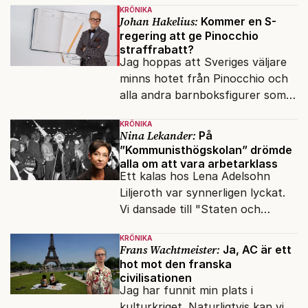
KRÖNIKA
om antisemitism.
Johan Hakelius:
Kommer en S-
regering att ge Pinocchio
straffrabatt?
Jag hoppas att Sveriges väljare
minns hotet från Pinocchio och
alla andra barnboksfigurer som
snart befrias från hämmande
KRÖNIKA
upphovsrätt.
Nina Lekander:
På
”Kommunisthögskolan” drömde
alla om att vara arbetarklass
Ett kalas hos Lena Adelsohn
Liljeroth var synnerligen lyckat.
Vi dansade till "Staten och
kapitalet", Ebba Gröns version.
KRÖNIKA
Frans Wachtmeister:
Ja, AC är ett
hot mot den franska
civilisationen
Jag har funnit min plats i
kulturkriget. Naturligtvis kan vi