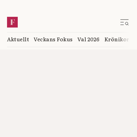
Aktuellt
Veckans Fokus
Val 2026
Krönikor
K