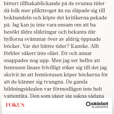
bittert tillbakablickande på de svunna tider
då folk mer plikttroget än nu släpade sig till
bokhandeln och köpte det kritikerna pekade
på. Jag kan ju inte vara ensam om att ha
besökt äldre släktingar och bekanta där
hyllorna svämmar över av aldrig öppnade
böcker. Var det bättre tider? Kanske. Allt
förblev säkert inte oläst. Ett och annat
snappades nog upp. Men jag ser hellre att
femtusen läsare frivilligt söker sig till det jag
skrivit än att femtiotusen köper böckerna för
att de känner sig tvungna. De gamla
bildningsidealen var förmodligen inte helt
vattentäta. Den som säger sig sakna sådana
tidevarv har en viss bevisbörda för att allt
verkligen skulle vara så oändligt mycket