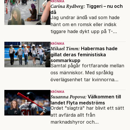
KRÖNIKA
Carina Rydberg:
Tiggeri – nu och
då
Jag undrar ändå vad som hade
hänt om en romsk eller indisk
tiggare hade dykt upp på T-
banan med en mobiltelefon, till
KRÖNIKA
vilken det hade gått bra att
Mikael Timm:
Habermas hade
swisha.
gillat deras feministiska
sommarkupp
Samtal pågår fortfarande mellan
oss människor. Med språklig
överlägsenhet tar kvinnorna
över det offentliga rummet.
KRÖNIKA
Susanna Popova:
Välkommen till
landet Flyta medströms
Ordet "slagträ" har blivit ett sätt
att avfärda allt från
marknadshyror och
slöserikommissioner till frågor