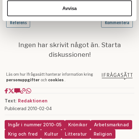
vidarebefordrar även sådana identifierare och annan
information från din enhet till de sociala medier och
Avvisa
annons- och analysföretag som vi samarbetar med.
Dessa kan i sin tur kombinera informationen med annan
information som du har tillhandahållit eller som de har
samlat in när du har använt deras tjänster.
Om du vill läsa mer om hur vi hanterar personuppgifter
kan du göra det
här
.
Text:
Redaktionen
Publicerad 2010-02-04
Ingår i nummer 2010-05
Krönikor
Arbetsmarknad
Krig och fred
Kultur
Litteratur
Religion