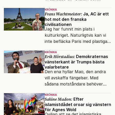
kapitalet", Ebba Gröns version.
KRÖNIKA
Frans Wachtmeister:
Ja, AC är ett
hot mot den franska
civilisationen
Jag har funnit min plats i
kulturkriget. Naturligtvis kan vi
inte befläcka Paris med plastiga
klossar från Panasonic.
KRÖNIKA
Erik Hörstadius:
Demokraternas
vänsterkant är Trumps bästa
valarbetare
Den ena hyllar Mao, den andra
vill avskaffa fängelser. Med
sådana motståndare behöver
presidenten knappt några
KRÖNIKA
vänner.
Sakine Madon:
Efter
islamistdådet oroar sig vänstern
för Agnes Wold
Oviljan att se det islamistiska