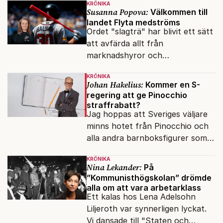
KRÖNIKA
Susanna Popova:
Välkommen till
landet Flyta medströms
Ordet "slagträ" har blivit ett sätt
att avfärda allt från
marknadshyror och
slöserikommissioner till frågor
KRÖNIKA
om antisemitism.
Johan Hakelius:
Kommer en S-
regering att ge Pinocchio
straffrabatt?
Jag hoppas att Sveriges väljare
minns hotet från Pinocchio och
alla andra barnboksfigurer som
snart befrias från hämmande
KRÖNIKA
upphovsrätt.
Nina Lekander:
På
”Kommunisthögskolan” drömde
alla om att vara arbetarklass
Ett kalas hos Lena Adelsohn
Liljeroth var synnerligen lyckat.
Vi dansade till "Staten och