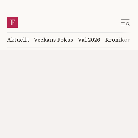
Aktuellt
Veckans Fokus
Val 2026
Krönikor
K