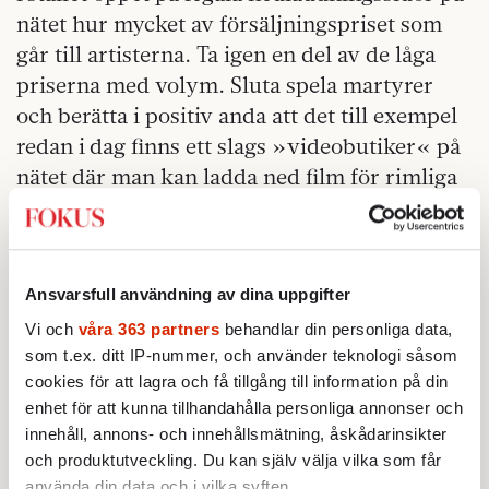
nätet hur mycket av försäljningspriset som
går till artisterna. Ta igen en del av de låga
priserna med volym. Sluta spela martyrer
och berätta i positiv anda att det till exempel
redan i dag finns ett slags »videobutiker« på
nätet där man kan ladda ned film för rimliga
20–30 kronor.
Det är krångligt att vara pirat och tröskeln för
bekväm laglighet kanske går redan vid 20–30
kronor per album.
Ansvarsfull användning av dina uppgifter
Vi och
våra 363 partners
behandlar din personliga data,
Men även »piraterna« som driver
som t.ex. ditt IP-nummer, och använder teknologi såsom
nedladdningssidorna måste skärpa sig. Till
cookies för att lagra och få tillgång till information på din
att börja med borde man lägga av med
enhet för att kunna tillhandahålla personliga annonser och
innehåll, annons- och innehållsmätning, åskådarinsikter
uttrycket »pirater«. Visst gav det i början lite
och produktutveckling. Du kan själv välja vilka som får
undergroundglamour, men många vuxna
använda din data och i vilka syften.