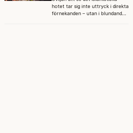
hotet tar sig inte uttryck i direkta
förnekanden – utan i blundandet
och den återkommande
fokusförflyttningen.