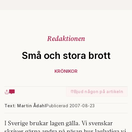
Redaktionen
Små och stora brott
KRÖNIKOR
Bjud någon på artikeln
Text: Martin Ådahl
Publicerad 2007-08-23
I Sverige brukar lagen gälla. Vi svenskar
skriver gärna andra på näsan hur laglydiga vi