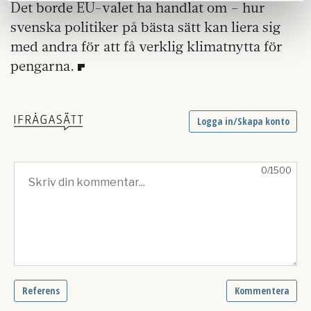
Det borde EU-valet ha handlat om – hur
Dessa kan i sin tur kombinera informationen med annan
information som du har tillhandahållit eller som de har
svenska politiker på bästa sätt kan liera sig
samlat in när du har använt deras tjänster.
med andra för att få verklig klimatnytta för
Om du vill läsa mer om hur vi hanterar personuppgifter
pengarna.
kan du göra det
här
.