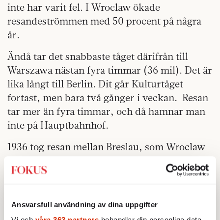
inte har varit fel. I Wroclaw ökade
resandeströmmen med 50 procent på några
år.
Ändå tar det snabbaste tåget därifrån till
Warszawa nästan fyra timmar (36 mil). Det är
lika långt till Berlin. Dit går Kulturtåget
fortast, men bara två gånger i veckan. Resan
tar mer än fyra timmar, och då hamnar man
inte på Hauptbahnhof.
1936 tog resan mellan Breslau, som Wroclaw
hette då, och Berlin två timmar och trekvart.
Men jag tänker inte plädera
för att EU och
länderna ska satsa på höghastighetsbanor. De
Ansvarsfull användning av dina uppgifter
flesta som är färdiga eller under konstruktion
Vi och
våra 363 partners
behandlar din personliga data,