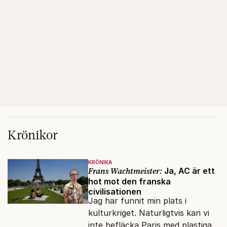
Krönikor
KRÖNIKA
Frans Wachtmeister:
Ja, AC är ett
hot mot den franska
civilisationen
Jag har funnit min plats i
kulturkriget. Naturligtvis kan vi
inte befläcka Paris med plastiga