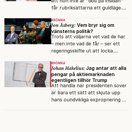
att hon inte är "död på insidan"
får rubriksättarna ett guldläge.
Med små signaler blinkar man i
KRÖNIKA
moraliskt samförstånd till
Jon Åsberg:
Vem bryr sig om
läsarna.
vänsterns politik?
Trots att väljarna vet vad de har
– men inte vad de får – ser ett
regeringsskifte ut att locka.
Varför?
KRÖNIKA
Johan Hakelius:
Jag antar att alla
pengar på aktiemarknaden
egentligen tillhör Trump
Att handla när presidenten sover
är bara ett sätt att skjuta upp
hans oundvikliga expropriering av
alla finansiella resurser.