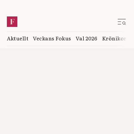
Aktuellt
Veckans Fokus
Val 2026
Krönikor
K