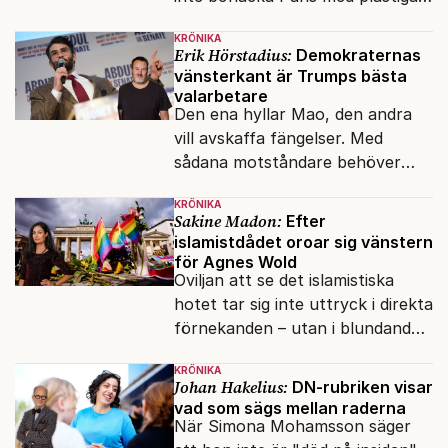
klossar från Panasonic.
KRÖNIKA
Erik Hörstadius:
Demokraternas
vänsterkant är Trumps bästa
valarbetare
Den ena hyllar Mao, den andra
vill avskaffa fängelser. Med
sådana motståndare behöver
presidenten knappt några
KRÖNIKA
vänner.
Sakine Madon:
Efter
islamistdådet oroar sig vänstern
för Agnes Wold
Oviljan att se det islamistiska
hotet tar sig inte uttryck i direkta
förnekanden – utan i blundandet
och den återkommande
KRÖNIKA
fokusförflyttningen.
Johan Hakelius:
DN-rubriken visar
vad som sägs mellan raderna
När Simona Mohamsson säger