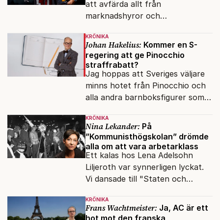
att avfärda allt från
marknadshyror och
slöserikommissioner till frågor
KRÖNIKA
om antisemitism.
Johan Hakelius:
Kommer en S-
regering att ge Pinocchio
straffrabatt?
Jag hoppas att Sveriges väljare
minns hotet från Pinocchio och
alla andra barnboksfigurer som
snart befrias från hämmande
KRÖNIKA
upphovsrätt.
Nina Lekander:
På
”Kommunisthögskolan” drömde
alla om att vara arbetarklass
Ett kalas hos Lena Adelsohn
Liljeroth var synnerligen lyckat.
Vi dansade till "Staten och
kapitalet", Ebba Gröns version.
KRÖNIKA
Frans Wachtmeister:
Ja, AC är ett
hot mot den franska