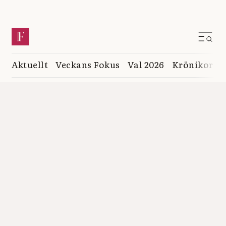
Aktuellt
Veckans Fokus
Val 2026
Krönikor
K