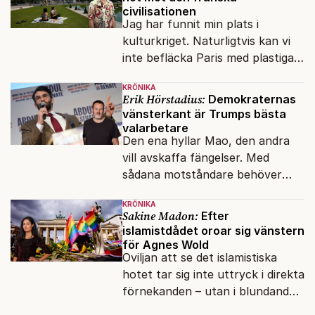
civilisationen
Jag har funnit min plats i
kulturkriget. Naturligtvis kan vi
inte befläcka Paris med plastiga
klossar från Panasonic.
KRÖNIKA
Erik Hörstadius:
Demokraternas
vänsterkant är Trumps bästa
valarbetare
Den ena hyllar Mao, den andra
vill avskaffa fängelser. Med
sådana motståndare behöver
presidenten knappt några
KRÖNIKA
vänner.
Sakine Madon:
Efter
islamistdådet oroar sig vänstern
för Agnes Wold
Oviljan att se det islamistiska
hotet tar sig inte uttryck i direkta
förnekanden – utan i blundandet
och den återkommande