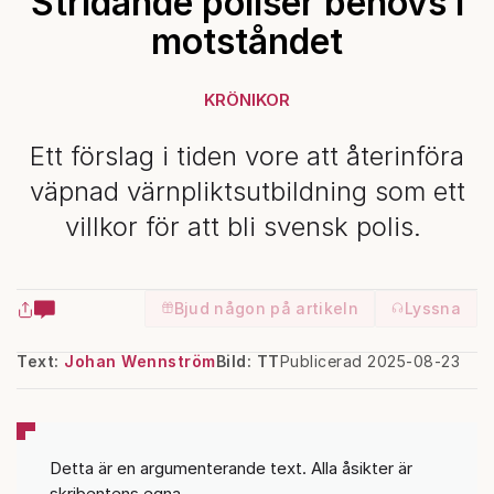
Stridande poliser behövs i
motståndet
KRÖNIKOR
Ett förslag i tiden vore att återinföra
väpnad värnpliktsutbildning som ett
villkor för att bli svensk polis.
Bjud någon på artikeln
Lyssna
Text:
Johan Wennström
Bild: TT
Publicerad 2025-08-23
Detta är en argumenterande text. Alla åsikter är
skribentens egna.