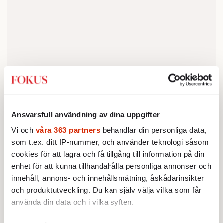
Ansvarsfull användning av dina uppgifter
Verkligen? Personligen har jag som
Vi och
våra 363 partners
behandlar din personliga data,
medborgare svårt att föreställa mig någonting
som t.ex. ditt IP-nummer, och använder teknologi såsom
som vore mer demoraliserande. Det var
cookies för att lagra och få tillgång till information på din
plågsamt nog att, under covid-19-pandemin
enhet för att kunna tillhandahålla personliga annonser och
för några år sedan, bevittna när tungt
innehåll, annons- och innehållsmätning, åskådarinsikter
och produktutveckling. Du kan själv välja vilka som får
utrustad svensk polis bryskt skingrade
använda din data och i vilka syften.
folkmassor som utövade den grundlagsfästa
samlings- och yttrandefriheten, till exempel