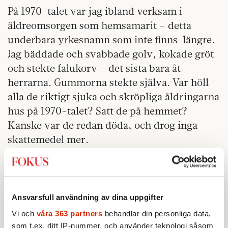
På 1970-talet var jag ibland verksam i
äldreomsorgen som hemsamarit – detta
underbara yrkesnamn som inte finns längre.
Jag bäddade och svabbade golv, kokade gröt
och stekte falukorv – det sista bara åt
herrarna. Gummorna stekte själva. Var höll
alla de riktigt sjuka och skröpliga åldringarna
hus på 1970-talet? Satt de på hemmet?
Kanske var de redan döda, och drog inga
skattemedel mer.
År 1980 fick 62 procent av alla gamla över
åttio år offentlig äldreomsorg. I dag bara
drygt 30 procent, för de är så många fler, och
Ansvarsfull användning av dina uppgifter
friskare. Fler än 100 000 personer går ner i
Vi och
våra 363 partners
behandlar din personliga data,
arbetstid eller slutar jobba för att ta hand om
som t.ex. ditt IP-nummer, och använder teknologi såsom