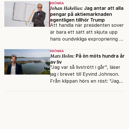
KRÖNIKA
Johan Hakelius:
Jag antar att alla
pengar på aktiemarknaden
egentligen tillhör Trump
Att handla när presidenten sover
är bara ett sätt att skjuta upp
hans oundvikliga expropriering av
alla finansiella resurser.
KRÖNIKA
Mats Holm:
På ön möts hundra år
av liv
"Jag var så livstrött i går", läser
jag i brevet till Eyvind Johnson.
Från klippan hörs en röst: "Jag
har gjort valkompassen. Har du?"