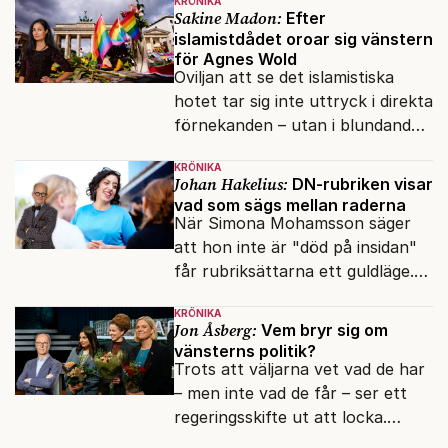
KRÖNIKA
vänner.
Sakine Madon:
Efter
islamistdådet oroar sig vänstern
för Agnes Wold
Oviljan att se det islamistiska
hotet tar sig inte uttryck i direkta
förnekanden – utan i blundandet
och den återkommande
KRÖNIKA
fokusförflyttningen.
Johan Hakelius:
DN-rubriken visar
vad som sägs mellan raderna
När Simona Mohamsson säger
att hon inte är "död på insidan"
får rubriksättarna ett guldläge.
Med små signaler blinkar man i
KRÖNIKA
moraliskt samförstånd till
Jon Åsberg:
Vem bryr sig om
läsarna.
vänsterns politik?
Trots att väljarna vet vad de har
– men inte vad de får – ser ett
regeringsskifte ut att locka.
Varför?