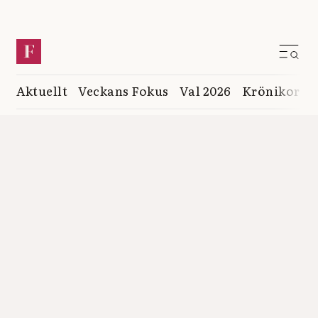
Aktuellt
Veckans Fokus
Val 2026
Krönikor
K