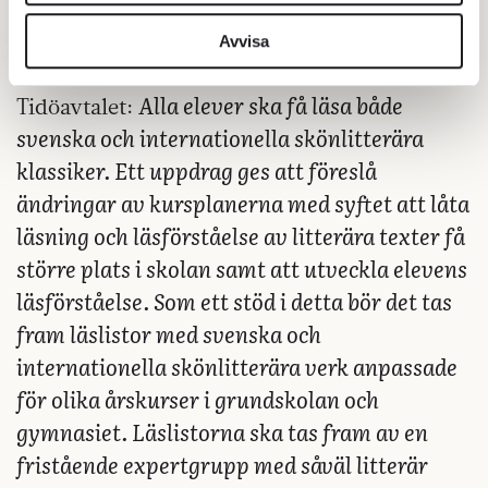
vidarebefordrar även sådana identifierare och annan
information från din enhet till de sociala medier och
Avvisa
annons- och analysföretag som vi samarbetar med.
Dessa kan i sin tur kombinera informationen med annan
Alla elever ska få läsa både
Tidöavtalet:
information som du har tillhandahållit eller som de har
svenska och internationella skönlitterära
samlat in när du har använt deras tjänster.
klassiker. Ett uppdrag ges att föreslå
Om du vill läsa mer om hur vi hanterar personuppgifter
ändringar av kursplanerna med syftet att låta
kan du göra det
här
.
läsning och läsförståelse av litterära texter få
större plats i skolan samt att utveckla elevens
läsförståelse. Som ett stöd i detta bör det tas
fram läslistor med svenska och
internationella skönlitterära verk anpassade
för olika årskurser i grundskolan och
gymnasiet. Läslistorna ska tas fram av en
fristående expertgrupp med såväl litterär