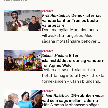
KRÖNIKA
Erik Hörstadius:
Demokraternas
vänsterkant är Trumps bästa
valarbetare
Den ena hyllar Mao, den andra
vill avskaffa fängelser. Med
sådana motståndare behöver
presidenten knappt några
KRÖNIKA
vänner.
Sakine Madon:
Efter
islamistdådet oroar sig vänstern
för Agnes Wold
Oviljan att se det islamistiska
hotet tar sig inte uttryck i direkta
förnekanden – utan i blundandet
och den återkommande
KRÖNIKA
fokusförflyttningen.
Johan Hakelius:
DN-rubriken visar
vad som sägs mellan raderna
När Simona Mohamsson säger