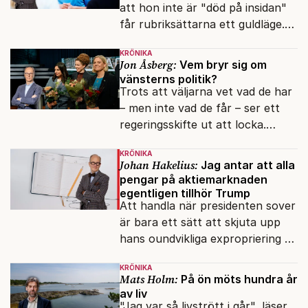
att hon inte är "död på insidan"
får rubriksättarna ett guldläge.
Med små signaler blinkar man i
KRÖNIKA
moraliskt samförstånd till
Jon Åsberg:
Vem bryr sig om
läsarna.
vänsterns politik?
Trots att väljarna vet vad de har
– men inte vad de får – ser ett
regeringsskifte ut att locka.
Varför?
KRÖNIKA
Johan Hakelius:
Jag antar att alla
pengar på aktiemarknaden
egentligen tillhör Trump
Att handla när presidenten sover
är bara ett sätt att skjuta upp
hans oundvikliga expropriering av
alla finansiella resurser.
KRÖNIKA
Mats Holm:
På ön möts hundra år
av liv
"Jag var så livstrött i går", läser