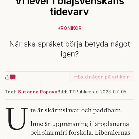
Vi lever i blajsvenskans
tidevarv
KRÖNIKOR
När ska språket börja betyda något
igen?
Bjud någon på artikeln
Text:
Susanna Popova
Bild: TT
Publicerad 2023-07-05
U
te är skärmslavar och paddbarn.
Inne är upprensning i läroplanerna
och skärmfri förskola. Liberalernas