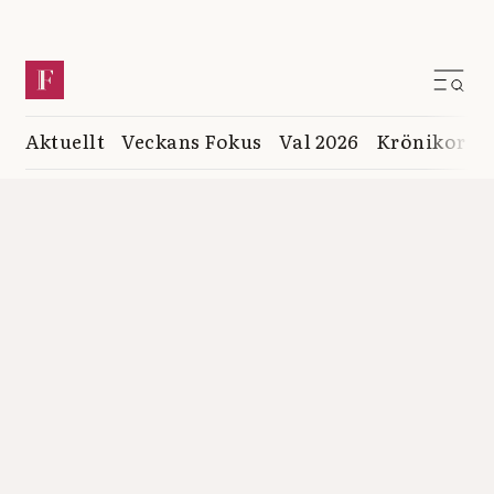
Aktuellt
Veckans Fokus
Val 2026
Krönikor
K