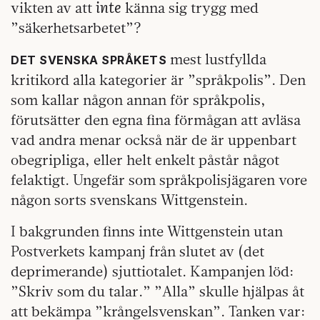
inte
vikten av att
känna sig trygg med
”säkerhetsarbetet”?
mest lustfyllda
DET SVENSKA SPRÅKETS
kritikord alla kategorier är ”språkpolis”. Den
som kallar någon annan för språkpolis,
förutsätter den egna fina förmågan att avläsa
vad andra menar också när de är uppenbart
obegripliga, eller helt enkelt påstår något
felaktigt. Ungefär som språkpolisjägaren vore
någon sorts svenskans Wittgenstein.
I bakgrunden finns inte Wittgenstein utan
Postverkets kampanj från slutet av (det
deprimerande) sjuttiotalet. Kampanjen löd:
”Skriv som du talar.” ”Alla” skulle hjälpas åt
att bekämpa ”krångelsvenskan”. Tanken var: