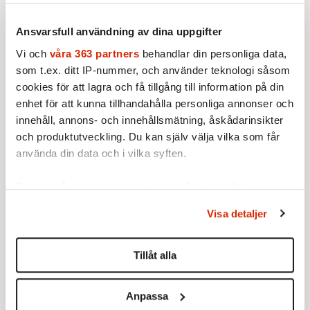
hoppa över att… vi såg det inte komma. Vi såg
det komma och vi bedömde invändningarna
Ansvarsfull användning av dina uppgifter
som mindre viktiga, än målet att sprida
Vi och
våra 363 partners
behandlar din personliga data,
förmågan att inte bara använda det svenska
som t.ex. ditt IP-nummer, och använder teknologi såsom
språket utan att skickligt använda svenska
cookies för att lagra och få tillgång till information på din
enhet för att kunna tillhandahålla personliga annonser och
språket.
innehåll, annons- och innehållsmätning, åskådarinsikter
och produktutveckling. Du kan själv välja vilka som får
använda din data och i vilka syften.
Ta reda på mer om hur dina personliga uppgifter
behandlas och ställ in dina preferenser i
detaljsektionen
.
Visa detaljer
Du kan ändra eller dra tillbaka ditt samtycke när som
helst från cookie-förklaringen.
Tillåt alla
Vi använder enhetsidentifierare för att anpassa innehållet
och annonserna till användarna, tillhandahålla funktioner
Anpassa
för sociala medier och analysera vår trafik. Vi