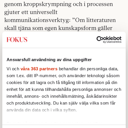
genom kroppskrympning och i processen
gjuter ett universellt
kommunikationsverktyg: ”Om litteraturen
skall tjäna som egen kunskapsform gäller
det, tror jag, att hantera en sådan tid, och en
sådan närvaro, med det enda som inte kan tas
ifrån en: känslighet.”
Ansvarsfull användning av dina uppgifter
Vi och
våra 363 partners
behandlar din personliga data,
som t.ex. ditt IP-nummer, och använder teknologi såsom
cookies för att lagra och få tillgång till information på din
enhet för att kunna tillhandahålla personliga annonser och
innehåll, annons- och innehållsmätning, åskådarinsikter
och produktutveckling. Du kan själv välja vilka som får
använda din data och i vilka syften.
Ta reda på mer om hur dina personliga uppgifter