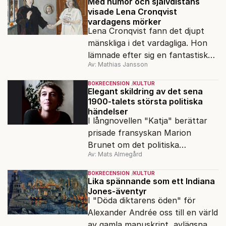
Med humor och självdistans
visade Lena Cronqvist
vardagens mörker
Lena Cronqvist fann det djupt
mänskliga i det vardagliga. Hon
lämnade efter sig en fantastisk
Av: Mathias Jansson
bildskatt. En ny visuell biografi
visar oss hennes inre värld.
BOKRECENSION
KULTUR
Elegant skildring av det sena
1900-talets största politiska
händelser
I långnovellen "Katja" berättar
prisade fransyskan Marion
Brunet om det politiska
Av: Mats Almegård
förtrycket och frigörelsen i DDR.
BOKRECENSION
KULTUR
Lika spännande som ett Indiana
Jones-äventyr
I "Döda diktarens öden" för
Alexander Andrée oss till en värld
av gamla manuskript, avlägsna