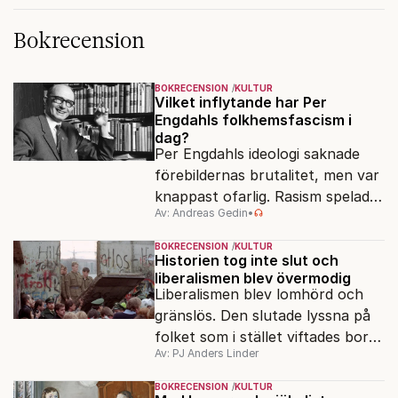
Bokrecension
BOKRECENSION
KULTUR
Vilket inflytande har Per
Engdahls folkhemsfascism i
dag?
Per Engdahls ideologi saknade
förebildernas brutalitet, men var
knappast ofarlig. Rasism spelades
Av: Andreas Gedin
•
ned i förmån för "kultur". Känns
det igen?
BOKRECENSION
KULTUR
Historien tog inte slut och
liberalismen blev övermodig
Liberalismen blev lomhörd och
gränslös. Den slutade lyssna på
folket som i stället viftades bort
Av: PJ Anders Linder
och misstänkliggjordes. Men kan
liberalismen komma tillbaka?
BOKRECENSION
KULTUR