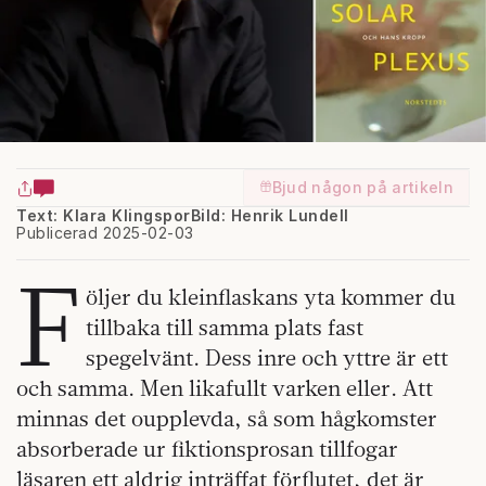
Bjud någon på artikeln
Text: Klara Klingspor
Bild: Henrik Lundell
Publicerad 2025-02-03
F
öljer du kleinflaskans yta kommer du
tillbaka till samma plats fast
spegelvänt. Dess inre och yttre är ett
och samma. Men likafullt varken eller. Att
minnas det oupplevda, så som hågkomster
absorberade ur fiktionsprosan tillfogar
läsaren ett aldrig inträffat förflutet, det är