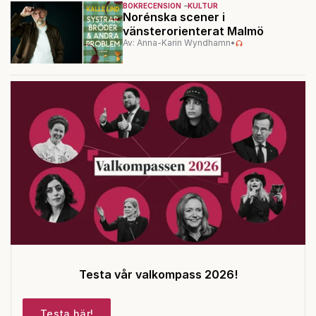
BOKRECENSION
KULTUR
Norénska scener i
vänsterorienterat Malmö
Av: Anna-Karin Wyndhamn
•
Testa vår valkompass 2026!
Testa här!