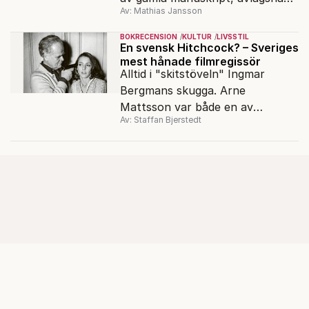
Av: Mathias Jansson
kloster och förkolnade
papyrusrullar.
BOKRECENSION
KULTUR
LIVSSTIL
En svensk Hitchcock? – Sveriges
mest hånade filmregissör
Alltid i "skitstöveln" Ingmar
Bergmans skugga. Arne
Mattsson var både en av
Av: Staffan Bjerstedt
Sveriges mest produktiva
filmregissörer och en av de mest
hånade.