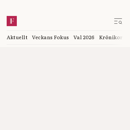
Aktuellt
Veckans Fokus
Val 2026
Krönikor
K