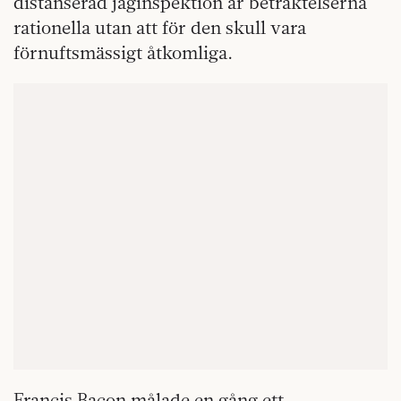
distanserad jaginspektion är betraktelserna
rationella utan att för den skull vara
förnuftsmässigt åtkomliga.
Francis Bacon målade en gång ett