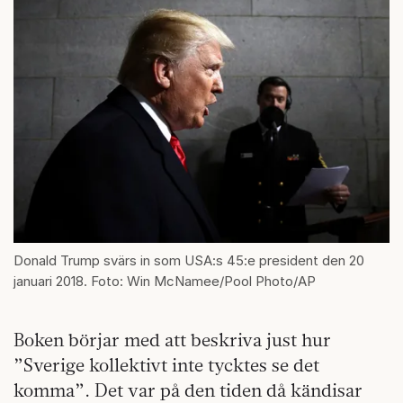
Donald Trump svärs in som USA:s 45:e president den 20
januari 2018. Foto: Win McNamee/Pool Photo/AP
Boken börjar med att beskriva just hur
”Sverige kollektivt inte tycktes se det
komma”. Det var på den tiden då kändisar