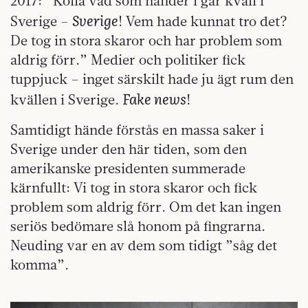
2017: ”Kolla vad som händer i går kväll i
Sverige
Sverige –
! Vem hade kunnat tro det?
De tog in stora skaror och har problem som
aldrig förr.” Medier och politiker fick
tuppjuck – inget särskilt hade ju ägt rum den
Fake news
kvällen i Sverige.
!
Samtidigt hände förstås en massa saker i
Sverige under den här tiden, som den
amerikanske presidenten summerade
kärnfullt: Vi tog in stora skaror och fick
problem som aldrig förr. Om det kan ingen
seriös bedömare slå honom på fingrarna.
Neuding var en av dem som tidigt ”såg det
komma”.