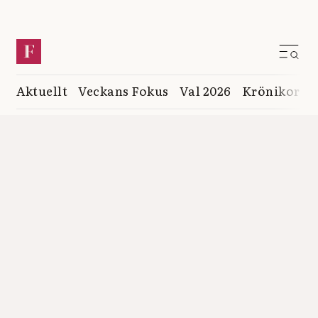
Aktuellt
Veckans Fokus
Val 2026
Krönikor
K