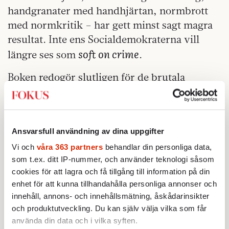
handgranater med handhjärtan, normbrott
med normkritik – har gett minst sagt magra
resultat. Inte ens Socialdemokraterna vill
soft on crime
längre ses som
.
Boken redogör slutligen för de brutala
ungdomsrånen, som ofta drabbar etniska
svenskar, liksom hur judiskt liv börjar bli
omöjligt i Sverige. (Här är det påfallande tyst
Ansvarsfull användning av dina uppgifter
från de som vanligen ser rasism i varenda
liten chokladboll.) Effekten av alla dessa dåd
Vi och
våra 363 partners
behandlar din personliga data,
som t.ex. ditt IP-nummer, och använder teknologi såsom
blir att många unga håller sig hemma, vågar
cookies för att lagra och få tillgång till information på din
inte gå ut, eller släpps inte ut på egen hand av
enhet för att kunna tillhandahålla personliga annonser och
föräldrar. En ung grabb som cyklar till
innehåll, annons- och innehållsmätning, åskådarinsikter
fotbollsträningen får räkna med att löpa
och produktutveckling. Du kan själv välja vilka som får
gatlopp. En hel generation uppvuxen framför
använda din data och i vilka syften.