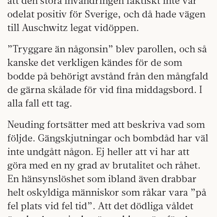
att den stora invandringen faktiskt inte var
odelat positiv för Sverige, och då hade vägen
till Auschwitz legat vidöppen.
”Tryggare än någonsin” blev parollen, och så
kanske det verkligen kändes för de som
bodde på behörigt avstånd från den mångfald
de gärna skålade för vid fina middagsbord. I
alla fall ett tag.
Neuding fortsätter med att beskriva vad som
följde. Gängskjutningar och bombdåd har väl
inte undgått någon. Ej heller att vi har att
göra med en ny grad av brutalitet och råhet.
En hänsynslöshet som ibland även drabbar
helt oskyldiga människor som råkar vara ”på
fel plats vid fel tid”. Att det dödliga våldet