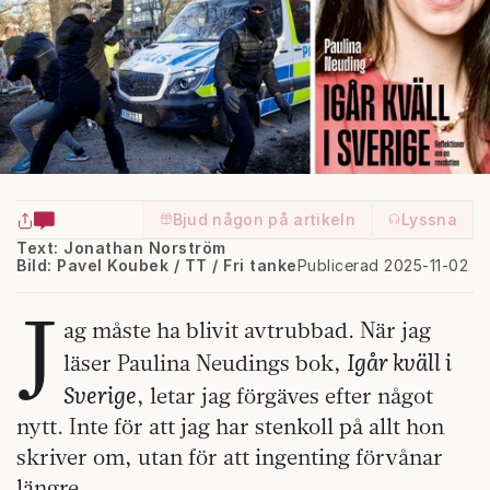
Bjud någon på artikeln
Lyssna
Text: Jonathan Norström
Bild: Pavel Koubek / TT / Fri tanke
Publicerad 2025-11-02
J
ag måste ha blivit avtrubbad. När jag
Igår kväll i
läser Paulina Neudings bok,
Sverige
, letar jag förgäves efter något
nytt. Inte för att jag har stenkoll på allt hon
skriver om, utan för att ingenting förvånar
längre.