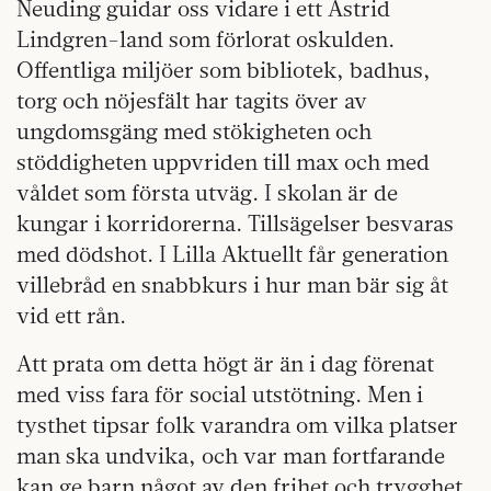
Neuding guidar oss vidare i ett Astrid
Lindgren-land som förlorat oskulden.
Offentliga miljöer som bibliotek, badhus,
torg och nöjesfält har tagits över av
ungdomsgäng med stökigheten och
stöddigheten uppvriden till max och med
våldet som första utväg. I skolan är de
kungar i korridorerna. Tillsägelser besvaras
med dödshot. I Lilla Aktuellt får generation
villebråd en snabbkurs i hur man bär sig åt
vid ett rån.
Att prata om detta högt är än i dag förenat
med viss fara för social utstötning. Men i
tysthet tipsar folk varandra om vilka platser
man ska undvika, och var man fortfarande
kan ge barn något av den frihet och trygghet