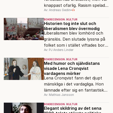
knappast ofarlig. Rasism spelades
Av: Andreas Gedin
•
ned i förmån för "kultur". Känns
det igen?
BOKRECENSION
KULTUR
Historien tog inte slut och
liberalismen blev övermodig
Liberalismen blev lomhörd och
gränslös. Den slutade lyssna på
folket som i stället viftades bort
Av: PJ Anders Linder
och misstänkliggjordes. Men kan
liberalismen komma tillbaka?
BOKRECENSION
KULTUR
Med humor och självdistans
visade Lena Cronqvist
vardagens mörker
Lena Cronqvist fann det djupt
mänskliga i det vardagliga. Hon
lämnade efter sig en fantastisk
Av: Mathias Jansson
bildskatt. En ny visuell biografi
visar oss hennes inre värld.
BOKRECENSION
KULTUR
Elegant skildring av det sena