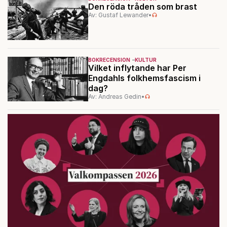
Den röda tråden som brast
Av: Gustaf Lewander
•
BOKRECENSION
KULTUR
Vilket inflytande har Per
Engdahls folkhemsfascism i
dag?
Av: Andreas Gedin
•