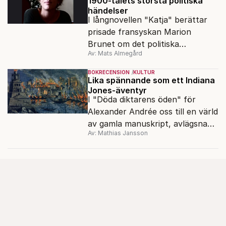
1900-talets största politiska
händelser
I långnovellen "Katja" berättar
prisade fransyskan Marion
Brunet om det politiska
Av: Mats Almegård
förtrycket och frigörelsen i DDR.
BOKRECENSION
KULTUR
Lika spännande som ett Indiana
Jones-äventyr
I "Döda diktarens öden" för
Alexander Andrée oss till en värld
av gamla manuskript, avlägsna
Av: Mathias Jansson
kloster och förkolnade
papyrusrullar.