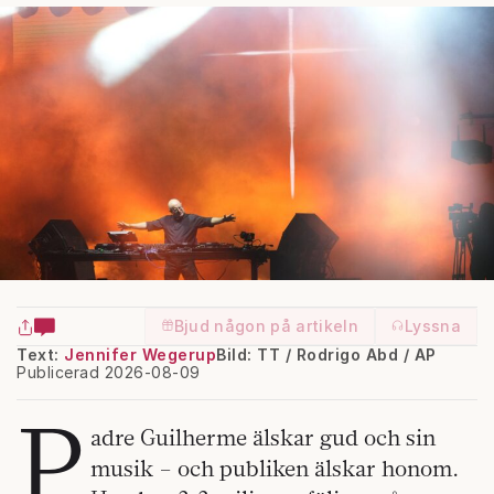
Bjud någon på artikeln
Lyssna
Text:
Jennifer Wegerup
Bild: TT / Rodrigo Abd / AP
Publicerad 2026-08-09
P
adre Guilherme älskar gud och sin
musik – och publiken älskar honom.