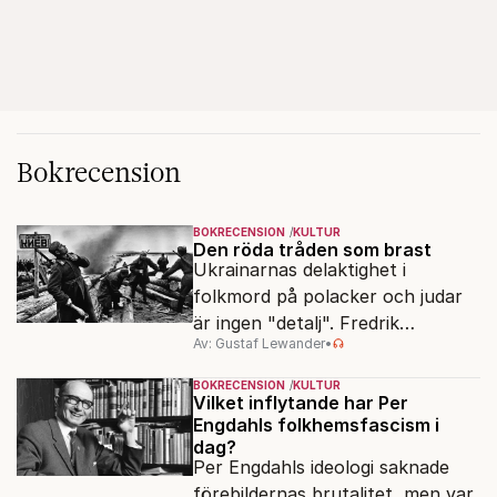
Bokrecension
BOKRECENSION
KULTUR
Den röda tråden som brast
Ukrainarnas delaktighet i
folkmord på polacker och judar
är ingen "detalj". Fredrik
Av: Gustaf Lewander
•
Segerfeldts iver att skildra den
ryska imperialismen leder till en
BOKRECENSION
KULTUR
förenklad bild av historien.
Vilket inflytande har Per
Engdahls folkhemsfascism i
dag?
Per Engdahls ideologi saknade
förebildernas brutalitet, men var