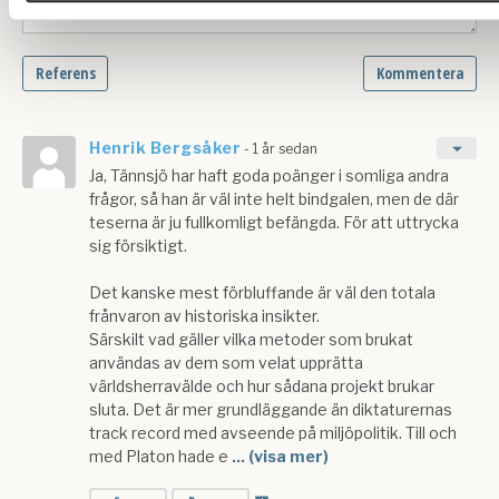
Om du vill läsa mer om hur vi hanterar personuppgifter kan d
här
.