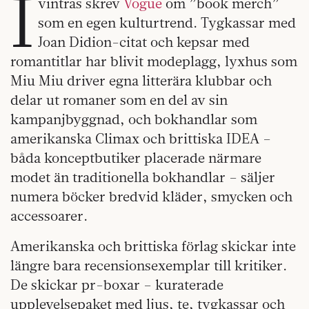
I
vintras skrev
Vogue
om ”book merch”
som en egen kulturtrend. Tygkassar med
Joan Didion-citat och kepsar med
romantitlar har blivit modeplagg, lyxhus som
Miu Miu driver egna litterära klubbar och
delar ut romaner som en del av sin
kampanjbyggnad, och bokhandlar som
amerikanska Climax och brittiska IDEA –
båda konceptbutiker placerade närmare
modet än traditionella bokhandlar – säljer
numera böcker bredvid kläder, smycken och
accessoarer.
Amerikanska och brittiska förlag skickar inte
längre bara recensionsexemplar till kritiker.
De skickar pr-boxar – kuraterade
upplevelsepaket med ljus, te, tygkassar och