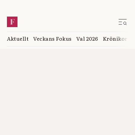
Aktuellt
Veckans Fokus
Val 2026
Krönikor
K