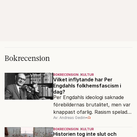
Bokrecension
BOKRECENSION
KULTUR
Vilket inflytande har Per
Engdahls folkhemsfascism i
dag?
Per Engdahls ideologi saknade
förebildernas brutalitet, men var
knappast ofarlig. Rasism spelades
Av: Andreas Gedin
•
ned i förmån för "kultur". Känns
det igen?
BOKRECENSION
KULTUR
Historien tog inte slut och