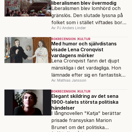
liberalismen blev övermodig
Liberalismen blev lomhörd och
gränslös. Den slutade lyssna på
folket som i stället viftades bort
Av: PJ Anders Linder
och misstänkliggjordes. Men kan
liberalismen komma tillbaka?
BOKRECENSION
KULTUR
Med humor och självdistans
visade Lena Cronqvist
vardagens mörker
Lena Cronqvist fann det djupt
mänskliga i det vardagliga. Hon
lämnade efter sig en fantastisk
Av: Mathias Jansson
bildskatt. En ny visuell biografi
visar oss hennes inre värld.
BOKRECENSION
KULTUR
Elegant skildring av det sena
1900-talets största politiska
händelser
I långnovellen "Katja" berättar
prisade fransyskan Marion
Brunet om det politiska