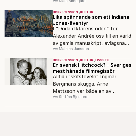
Av: Mats Almegård
förtrycket och frigörelsen i DDR.
BOKRECENSION
KULTUR
Lika spännande som ett Indiana
Jones-äventyr
I "Döda diktarens öden" för
Alexander Andrée oss till en värld
av gamla manuskript, avlägsna
Av: Mathias Jansson
kloster och förkolnade
papyrusrullar.
BOKRECENSION
KULTUR
LIVSSTIL
En svensk Hitchcock? – Sveriges
mest hånade filmregissör
Alltid i "skitstöveln" Ingmar
Bergmans skugga. Arne
Mattsson var både en av
Av: Staffan Bjerstedt
Sveriges mest produktiva
filmregissörer och en av de mest
hånade.