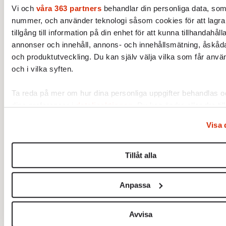
Vi och
våra 363 partners
behandlar din personliga data, som t
nummer, och använder teknologi såsom cookies för att lagra
***
tillgång till information på din enhet för att kunna tillhandahål
Läs även:
Sten Widmalm: ”Självcensur är ett
annonser och innehåll, annons- och innehållsmätning, åskåda
och produktutveckling. Du kan själv välja vilka som får anvä
problem, även för DN”
och i vilka syften.
Läs även:
Om det blir krig eller inte har blivit
Ta reda på mer om hur dina personliga uppgifter behandlas oc
en värderingsfråga
dina preferenser i
detaljsektionen
. Du kan ändra eller dra til
samtycke när som helst från cookie-förklaringen.
Visa 
Vi använder enhetsidentifierare för att anpassa innehållet oc
annonserna till användarna, tillhandahålla funktioner för soci
Tillåt alla
och analysera vår trafik. Vi vidarebefordrar även sådana iden
annan information från din enhet till de sociala medier och a
Anpassa
analysföretag som vi samarbetar med. Dessa kan i sin tur 
informationen med annan information som du har tillhandahåll
de har samlat in när du har använt deras tjänster.
Avvisa