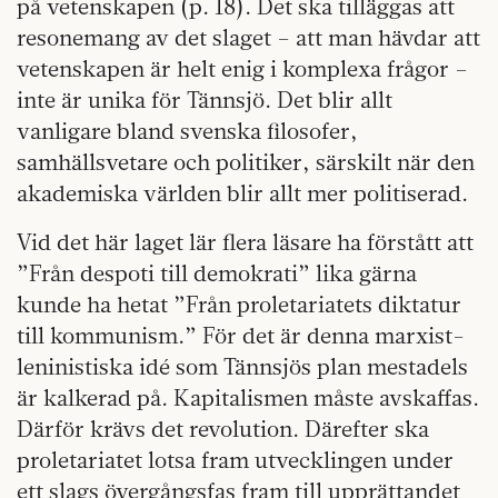
på vetenskapen (p. 18). Det ska tilläggas att
resonemang av det slaget – att man hävdar att
vetenskapen är helt enig i komplexa frågor –
inte är unika för Tännsjö. Det blir allt
vanligare bland svenska filosofer,
samhällsvetare och politiker, särskilt när den
akademiska världen blir allt mer politiserad.
Vid det här laget lär flera läsare ha förstått att
”Från despoti till demokrati” lika gärna
kunde ha hetat ”Från proletariatets diktatur
till kommunism.” För det är denna marxist-
leninistiska idé som Tännsjös plan mestadels
är kalkerad på. Kapitalismen måste avskaffas.
Därför krävs det revolution. Därefter ska
proletariatet lotsa fram utvecklingen under
ett slags övergångsfas fram till upprättandet