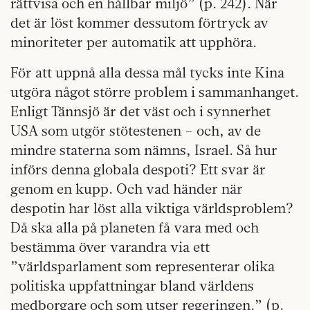
rättvisa och en hållbar miljö” (p. 242). När
det är löst kommer dessutom förtryck av
minoriteter per automatik att upphöra.
För att uppnå alla dessa mål tycks inte Kina
utgöra något större problem i sammanhanget.
Enligt Tännsjö är det väst och i synnerhet
USA som utgör stötestenen – och, av de
mindre staterna som nämns, Israel. Så hur
införs denna globala despoti? Ett svar är
genom en kupp. Och vad händer när
despotin har löst alla viktiga världsproblem?
Då ska alla på planeten få vara med och
bestämma över varandra via ett
”världsparlament som representerar olika
politiska uppfattningar bland världens
medborgare och som utser regeringen.” (p.