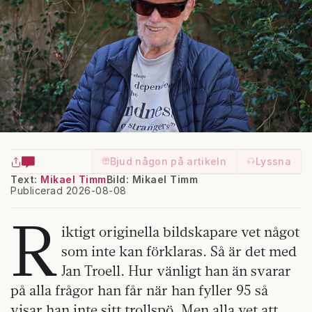
Bjud någon på artikeln
Lyssna
Text:
Mikael Timm
Bild: Mikael Timm
Publicerad 2026-08-08
R
iktigt originella bildskapare vet något
som inte kan förklaras. Så är det med
Jan Troell. Hur vänligt han än svarar
på alla frågor han får när han fyller 95 så
visar han inte sitt trollspö. Men alla vet att