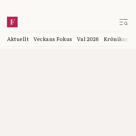
Aktuellt
Veckans Fokus
Val 2026
Krönikor
K