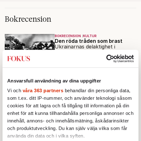
Bokrecension
BOKRECENSION
KULTUR
Den röda tråden som brast
Ukrainarnas delaktighet i
folkmord på polacker och judar
är ingen "detalj". Fredrik
Av: Gustaf Lewander
•
Segerfeldts iver att skildra den
ryska imperialismen leder till en
BOKRECENSION
KULTUR
Ansvarsfull användning av dina uppgifter
förenklad bild av historien.
Vilket inflytande har Per
Engdahls folkhemsfascism i
Vi och
våra 363 partners
behandlar din personliga data,
dag?
som t.ex. ditt IP-nummer, och använder teknologi såsom
Per Engdahls ideologi saknade
cookies för att lagra och få tillgång till information på din
förebildernas brutalitet, men var
enhet för att kunna tillhandahålla personliga annonser och
knappast ofarlig. Rasism spelades
innehåll, annons- och innehållsmätning, åskådarinsikter
Av: Andreas Gedin
•
ned i förmån för "kultur". Känns
och produktutveckling. Du kan själv välja vilka som får
det igen?
använda din data och i vilka syften.
BOKRECENSION
KULTUR
Historien tog inte slut och