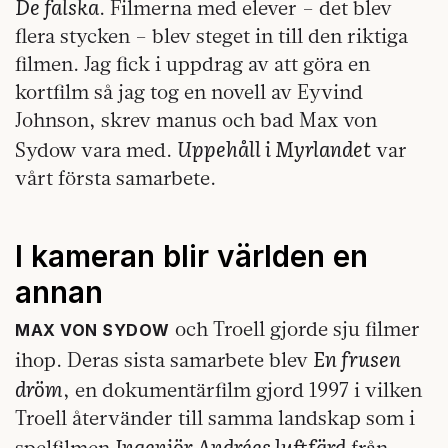
De falska
. Filmerna med elever – det blev
flera stycken – blev steget in till den riktiga
filmen. Jag fick i uppdrag av att göra en
kortfilm så jag tog en novell av Eyvind
Johnson, skrev manus och bad Max von
Uppehåll i Myrlandet
Sydow vara med.
var
vårt första samarbete.
I kameran blir världen en
annan
och Troell gjorde sju filmer
MAX VON SYDOW
En frusen
ihop. Deras sista samarbete blev
dröm
, en dokumentärfilm gjord 1997 i vilken
Troell återvänder till samma landskap som i
Ingenjör Andrées luftfärd
spelfilmen
från