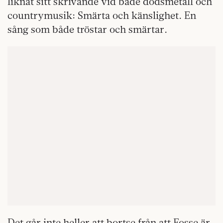
liknat sitt skrivande vid både dödsmetall och
countrymusik: Smärta och känslighet. En
sång som både tröstar och smärtar.
Det går inte heller att bortse från att Fosse är