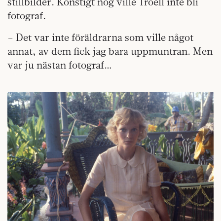
stillbilder. Konstigt nog ville Troell inte bli
fotograf.
– Det var inte föräldrarna som ville något
annat, av dem fick jag bara uppmuntran. Men
var ju nästan fotograf…