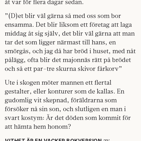
åt var för flera dagar sedan.
”(D)et blir väl gärna så med oss som bor
ensamma. Det blir liksom ett företag att laga
middag åt sig själv, det blir väl gärna att man
tar det som ligger närmast till hans, en
smörgås, och jag då har bröd i huset, med nåt
pålägg, ofta blir det majonnäs rätt på brödet
och så ett par-tre skurna skivor fårkorv”
Ute i skogen möter mannen ett flertal
gestalter, eller konturer som de kallas. En
gudomlig vit skepnad, föräldrarna som
försöker nå sin son, och slutligen en man i
svart kostym: Är det döden som kommit för
att hämta hem honom?
av
VITHET
ÄR EN VACKER BOKVERSION