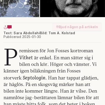
Bjud någon på artikeln
Text: Sara Abdollahi
Bild: Tom A. Kolstad
Publicerad 2025-01-30
P
remissen för Jon Fosses kortroman
Vithet
är enkel. En man sätter sig i
bilen och kör. Höger och vänster. Vi
känner igen bilåkningen från Fosses
Septologin
storverk
. Han har tappat glädjen,
är håglös. På en skogsväg märker han att
bilen inte kommer längre. Han är vilse. Den
namnlöse jag-berättaren lämnar bilen för att
han måste hitta folk, som det heter i boken.