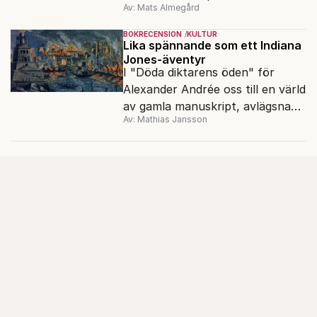
Av: Mats Almegård
förtrycket och frigörelsen i DDR.
BOKRECENSION
KULTUR
Lika spännande som ett Indiana
Jones-äventyr
I "Döda diktarens öden" för
Alexander Andrée oss till en värld
av gamla manuskript, avlägsna
Av: Mathias Jansson
kloster och förkolnade
papyrusrullar.