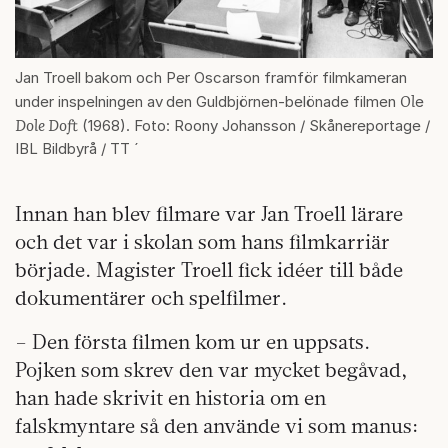
Jan Troell bakom och Per Oscarson framför filmkameran
Ol
under inspelningen av
den Guldbjörnen-belönade filmen
e
Dole Doft
(1968). Foto: Roony Johansson / Skånereportage /
IBL Bildbyrå / TT ´
Innan han blev filmare var Jan Troell lärare
och det var i skolan som hans filmkarriär
började. Magister Troell fick idéer till både
dokumentärer och spelfilmer.
– Den första filmen kom ur en uppsats.
Pojken som skrev den var mycket begåvad,
han hade skrivit en historia om en
falskmyntare så den använde vi som manus: