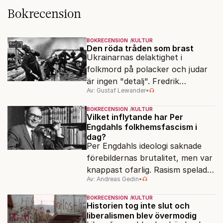
Bokrecension
BOKRECENSION
KULTUR
Den röda tråden som brast
Ukrainarnas delaktighet i
folkmord på polacker och judar
är ingen "detalj". Fredrik
Av: Gustaf Lewander
•
Segerfeldts iver att skildra den
ryska imperialismen leder till en
BOKRECENSION
KULTUR
förenklad bild av historien.
Vilket inflytande har Per
Engdahls folkhemsfascism i
dag?
Per Engdahls ideologi saknade
förebildernas brutalitet, men var
knappast ofarlig. Rasism spelades
Av: Andreas Gedin
•
ned i förmån för "kultur". Känns
det igen?
BOKRECENSION
KULTUR
Historien tog inte slut och
liberalismen blev övermodig