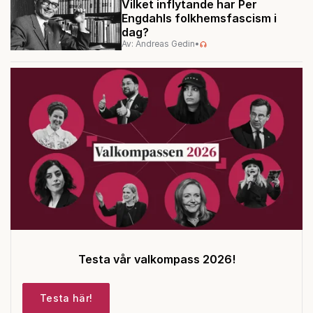
Vilket inflytande har Per
Engdahls folkhemsfascism i
dag?
Av: Andreas Gedin
•
Testa vår valkompass 2026!
Testa här!