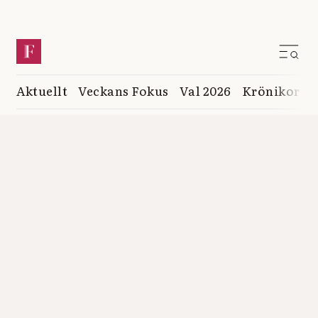
Aktuellt
Veckans Fokus
Val 2026
Krönikor
K