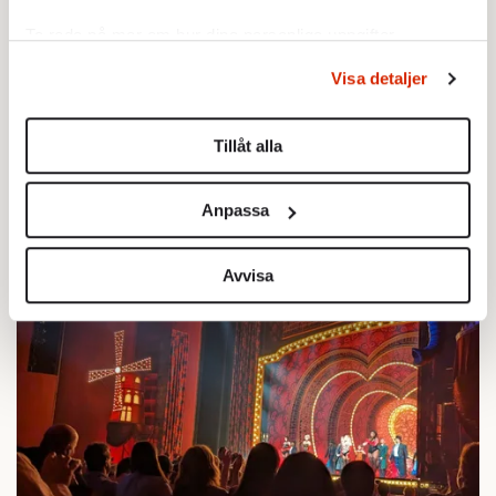
Ta reda på mer om hur dina personliga uppgifter
behandlas och ställ in dina preferenser i
detaljsektionen
.
Visa detaljer
Du kan ändra eller dra tillbaka ditt samtycke när som
helst från cookie-förklaringen.
Tillåt alla
Vi använder enhetsidentifierare för att anpassa innehållet
och annonserna till användarna, tillhandahålla funktioner
Anpassa
för sociala medier och analysera vår trafik. Vi
vidarebefordrar även sådana identifierare och annan
information från din enhet till de sociala medier och
Avvisa
annons- och analysföretag som vi samarbetar med.
Dessa kan i sin tur kombinera informationen med annan
information som du har tillhandahållit eller som de har
samlat in när du har använt deras tjänster.
Om du vill läsa mer om hur vi hanterar personuppgifter
kan du göra det
här
.