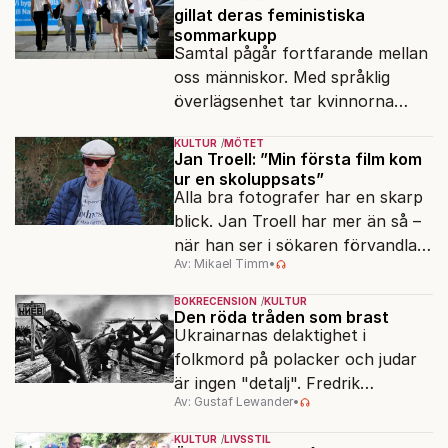
gillat deras feministiska
sommarkupp
Samtal pågår fortfarande mellan
oss människor. Med språklig
överlägsenhet tar kvinnorna
över det offentliga rummet.
KULTUR
MÖTET
Jan Troell: ”Min första film kom
ur en skoluppsats”
Alla bra fotografer har en skarp
blick. Jan Troell har mer än så –
när han ser i sökaren förvandlas
Av: Mikael Timm
•
vardagen till underverk. Fyllda 95
gör han en ny film.
BOKRECENSION
KULTUR
Den röda tråden som brast
Ukrainarnas delaktighet i
folkmord på polacker och judar
är ingen "detalj". Fredrik
Av: Gustaf Lewander
•
Segerfeldts iver att skildra den
ryska imperialismen leder till en
KULTUR
LIVSSTIL