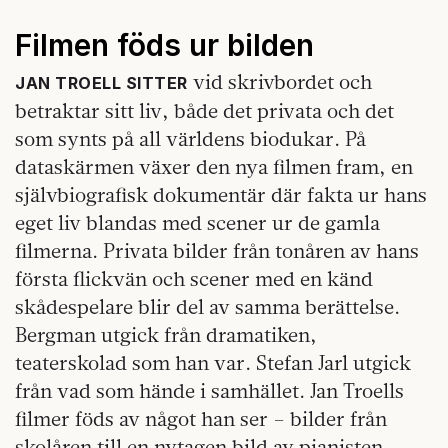
Filmen föds ur bilden
vid skrivbordet och
JAN TROELL SITTER
betraktar sitt liv, både det privata och det
som synts på all världens biodukar. På
dataskärmen växer den nya filmen fram, en
självbiografisk dokumentär där fakta ur hans
eget liv blandas med scener ur de gamla
filmerna. Privata bilder från tonåren av hans
första flickvän och scener med en känd
skådespelare blir del av samma berättelse.
Bergman utgick från dramatiken,
teaterskolad som han var. Stefan Jarl utgick
från vad som hände i samhället. Jan Troells
filmer föds av något han ser – bilder från
skolåren till en nytagen bild av pianisten