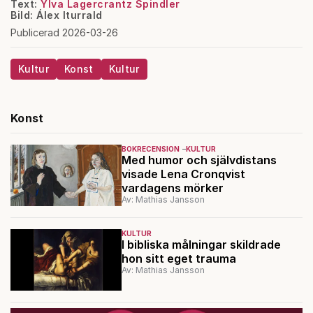
Text:
Ylva Lagercrantz Spindler
Bild: Álex Iturrald
Publicerad 2026-03-26
Kultur
Konst
Kultur
Konst
BOKRECENSION
KULTUR
Med humor och självdistans
visade Lena Cronqvist
vardagens mörker
Av: Mathias Jansson
KULTUR
I bibliska målningar skildrade
hon sitt eget trauma
Av: Mathias Jansson