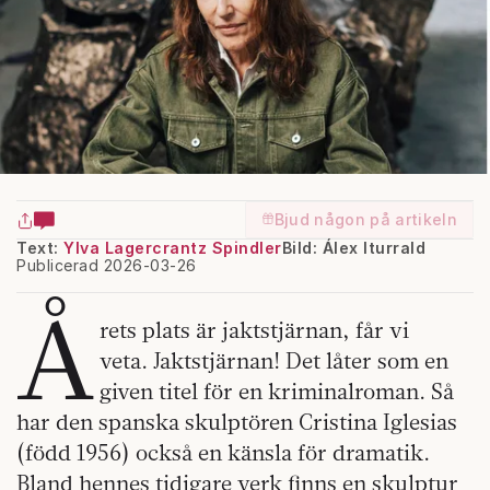
Bjud någon på artikeln
Text:
Ylva Lagercrantz Spindler
Bild: Álex Iturrald
Publicerad 2026-03-26
Å
rets plats är jaktstjärnan, får vi
veta. Jaktstjärnan! Det låter som en
given titel för en kriminalroman. Så
har den spanska skulptören Cristina Iglesias
(född 1956) också en känsla för dramatik.
Bland hennes tidigare verk finns en skulptur