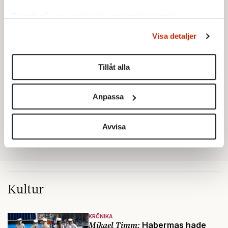
Ta reda på mer om hur dina personliga uppgifter
behandlas och ställ in dina preferenser i
detaljsektionen
.
Visa detaljer
Du kan ändra eller dra tillbaka ditt samtycke när som
helst från cookie-förklaringen.
Tillåt alla
Vi använder enhetsidentifierare för att anpassa innehållet
och annonserna till användarna, tillhandahålla funktioner
Anpassa
för sociala medier och analysera vår trafik. Vi
vidarebefordrar även sådana identifierare och annan
information från din enhet till de sociala medier och
Avvisa
annons- och analysföretag som vi samarbetar med.
Dessa kan i sin tur kombinera informationen med annan
information som du har tillhandahållit eller som de har
samlat in när du har använt deras tjänster.
Kultur
Om du vill läsa mer om hur vi hanterar personuppgifter
kan du göra det
här
.
KRÖNIKA
Mikael Timm:
Habermas hade