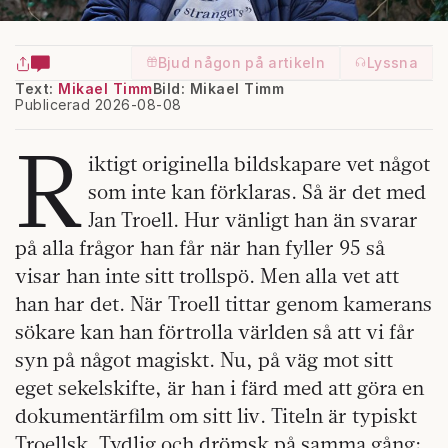
Bjud någon på artikeln
Lyssna
Text:
Mikael Timm
Bild: Mikael Timm
Publicerad 2026-08-08
R
iktigt originella bildskapare vet något
som inte kan förklaras. Så är det med
Jan Troell. Hur vänligt han än svarar
på alla frågor han får när han fyller 95 så
visar han inte sitt trollspö. Men alla vet att
han har det. När Troell tittar genom kamerans
sökare kan han förtrolla världen så att vi får
syn på något magiskt. Nu, på väg mot sitt
eget sekelskifte, är han i färd med att göra en
dokumentärfilm om sitt liv. Titeln är typiskt
Troellsk. Tydlig och drömsk på samma gång: