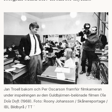
Jan Troell bakom och Per Oscarson framför filmkameran
Ol
under inspelningen av
den Guldbjörnen-belönade filmen
e
Dole Doft
(1968). Foto: Roony Johansson / Skånereportage /
IBL Bildbyrå / TT ´