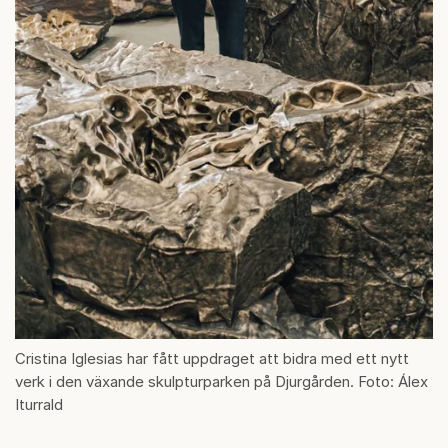
Cristina Iglesias har fått uppdraget att bidra med ett nytt
verk i den växande skulpturparken på Djurgården. Foto: Álex
Iturrald