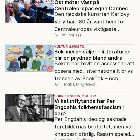
förenklad bild av historien.
Öst möter väst på
Centraleuropas egna Cannes
Den tjeckiska kurorten Karlovy
Vary har i 80 år varit hem för
Centraleuropas viktigaste
Av: Jon Asp
•
filmfestival – en plats där
Hollywoodglans möter
KULTUR
LIVSSTIL
egensinnighet.
Bok-merch säljer – litteraturen
blir en prydnad bland andra
Boken har blivit en accessoar att
posera med. Internationellt drivs
trenden av BookTok – och
Av: Henrik Lenngren
•
förlagen följer efter.
BOKRECENSION
KULTUR
Vilket inflytande har Per
Engdahls folkhemsfascism i
dag?
Per Engdahls ideologi saknade
förebildernas brutalitet, men var
knappast ofarlig. Rasism spelades
Av: Andreas Gedin
•