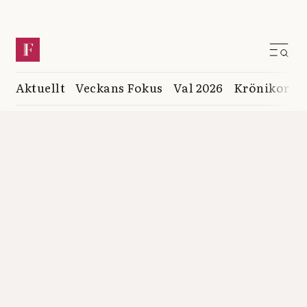
Aktuellt
Veckans Fokus
Val 2026
Krönikor
K