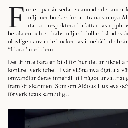
F
ör ett par år sedan scannade det ameri
miljoner böcker för att träna sin nya A
utan att respektera författarnas upphovs
betala en och en halv miljard dollar i skadestå
olovligen använde böckernas innehåll, de brä
“klara” med dem.
Det är inte bara en bild för hur det artificiell
konkret verklighet. I vår sköna nya digitala 
omvandlar deras innehåll till något urvattnat
framför skärmen. Som om Aldous Huxleys och
förverkligats samtidigt.