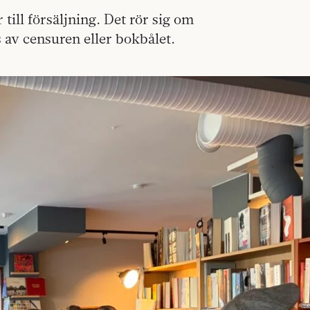
till försäljning. Det rör sig om
s av censuren eller bokbålet.