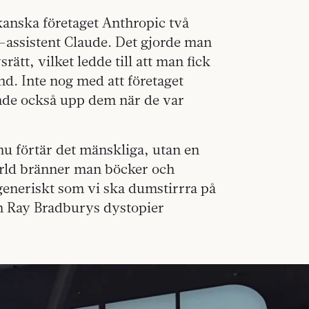
kanska företaget Anthropic två
I-assistent Claude. Det gjorde man
rätt, vilket ledde till att man fick
nd. Inte nog med att företaget
nde också upp dem när de var
a nu förtär det mänskliga, utan en
värld bränner man böcker och
 generiskt som vi ska dumstirrra på
 Ray Bradburys dystopier