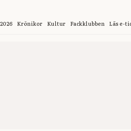
 2026
Krönikor
Kultur
Fackklubben
Läs e-t