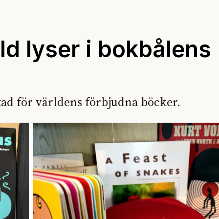
ld lyser i bokbålens
stad för världens förbjudna böcker.