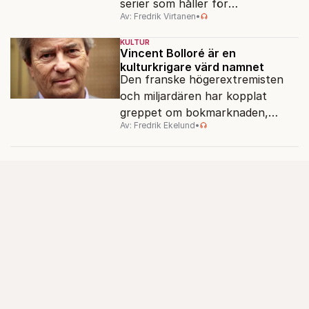
serier som håller för
Av: Fredrik Virtanen
•
augustisoffan – när
sensommarmörkret smyger sig
KULTUR
på och tv-utbudet blir din bästa
Vincent Bolloré är en
kulturkrigare värd namnet
vän.
Den franske högerextremisten
och miljardären har kopplat
greppet om bokmarknaden,
Av: Fredrik Ekelund
•
filmbolag, tv- och radiokanaler.
Det ska föra Le Pen till seger.