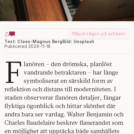
Bjud någon på artikeln
Text: Claes-Magnus Berg
Bild: Unsplash
Publicerad 2024-11-18
F
lanören – den drömska, planlöst
vandrande betraktaren – har länge
symboliserat en särskild form av
reflektion och distans till moderniteten. I
staden observerar flanören detaljer, fångar
flyktiga ögonblick och hittar skönhet där
andra bara ser vardag. Walter Benjamin och
Charles Baudelaire beskrev flanerandet som
en möjlighet att upptäcka både samhällets