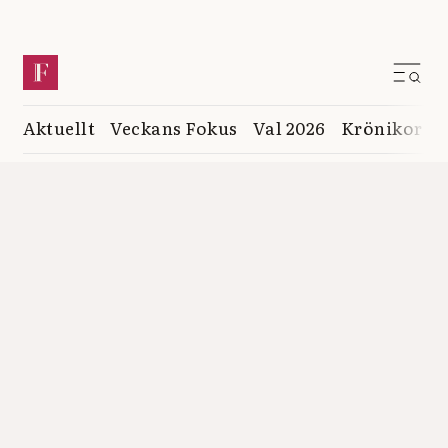
Aktuellt
Veckans Fokus
Val 2026
Krönikor
K