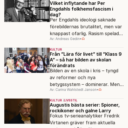
Vilket inflytande har Per
Engdahls folkhemsfascism i
dag?
Per Engdahls ideologi saknade
förebildernas brutalitet, men var
knappast ofarlig. Rasism spelades
Av: Andreas Gedin
•
ned i förmån för "kultur". Känns
det igen?
KULTUR
Från ”Lära för livet” till ”Klass 9
A” – så har bilden av skolan
förändrats
Bilden av en skola i kris – tyngd
av reformer och nya
betygssystem – dominerar. Men
Av: Carina Wahlstedt Janson
•
vem äger berättelsen om skolan?
KULTUR
LIVSSTIL
Augustis bästa serier: Spioner,
rockikoner och galne Larry
Fokus tv-serieanalytiker Fredrik
Virtanen gräver fram aktuella