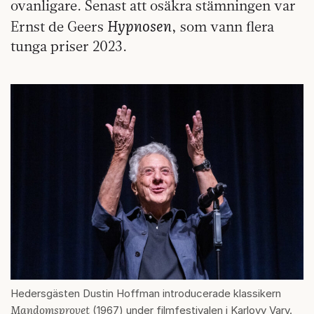
ovanligare. Senast att osäkra stämningen var
Hypnosen
Ernst de Geers
, som vann flera
tunga priser 2023.
Hedersgästen Dustin Hoffman introducerade klassikern
Mandomsprovet
(1967) under filmfestivalen i Karlovy Vary.