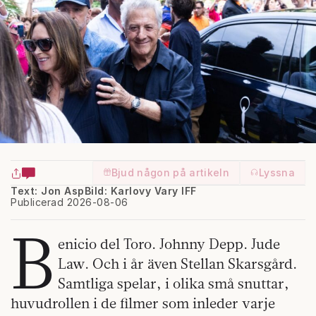
Bjud någon på artikeln
Lyssna
Text: Jon Asp
Bild: Karlovy Vary IFF
Publicerad 2026-08-06
B
enicio del Toro. Johnny Depp. Jude
Law. Och i år även Stellan Skarsgård.
Samtliga spelar, i olika små snuttar,
huvudrollen i de filmer som inleder varje