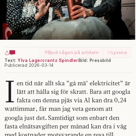
Bjud någon på artikeln
Lyssna
Text:
Ylva Lagercrantz Spindler
Bild: Pressbild
Publicerad 2026-03-14
I
en tid när allt ska ”gå mä’ elektricitet” är
lätt att hålla sig för skratt. Bara att googla
fakta om denna pjäs via AI kan dra 0,24
wattimmar, får man jag veta genom att
.
googla just det
Samtidigt som enbart den
fasta elnätsavgiften per månad kan dra i väg
med kostnader motsvarande en resa till