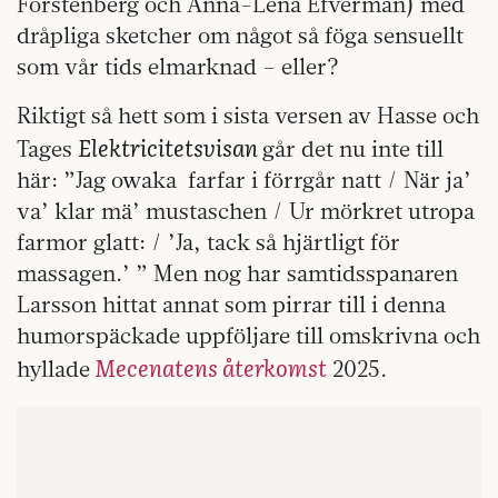
Forstenberg och Anna-Lena Efverman) med
dråpliga sketcher om något så föga sensuellt
som vår tids elmarknad – eller?
Riktigt så hett som i sista versen av Hasse och
Elektricitetsvisan
Tages
går det nu inte till
här: ”Jag owaka farfar i förrgår natt / När ja’
va’ klar mä’ mustaschen / Ur mörkret utropa
farmor glatt: / ’Ja, tack så hjärtligt för
massagen.’ ” Men nog har samtidsspanaren
Larsson hittat annat som pirrar till i denna
humorspäckade uppföljare till omskrivna och
Mecenatens återkomst
hyllade
2025.