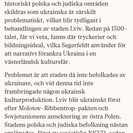
historiskt polska och judiska områden
skildras som ukrainska är särskilt
problematiskt, vilket blir tydligast i
behandlingen av staden Lviv. Redan på 1500-
talet, får vi veta, fanns där tryckerier och
bildningsideal, vilka Segerfeldt använder för
att narrativt förankra Ukraina i en
västerländsk kultursfär.
Problemet är att staden då inte befolkades av
ukrainare, och vid denna tid inte
frambringade någon ukrainsk
kulturproduktion. Lviv blir ukrainskt först
efter Molotov-Ribbentrop-pakten och
Sovjetunionens annektering av östra Polen.
Stadens polska och judiska befolkning nästan
utplånades, först av sovjetiska NKVD, sedan