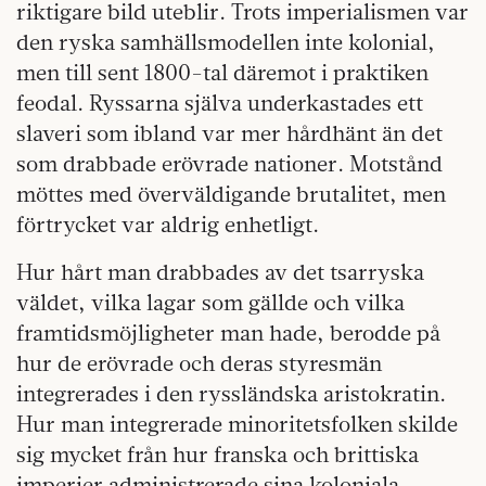
riktigare bild uteblir. Trots imperialismen var
den ryska samhällsmodellen inte kolonial,
men till sent 1800-tal däremot i praktiken
feodal. Ryssarna själva underkastades ett
slaveri som ibland var mer hårdhänt än det
som drabbade erövrade nationer. Motstånd
möttes med överväldigande brutalitet, men
förtrycket var aldrig enhetligt.
Hur hårt man drabbades av det tsarryska
väldet, vilka lagar som gällde och vilka
framtidsmöjligheter man hade, berodde på
hur de erövrade och deras styresmän
integrerades i den ryssländska aristokratin.
Hur man integrerade minoritetsfolken skilde
sig mycket från hur franska och brittiska
imperier administrerade sina koloniala