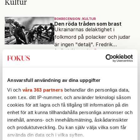
Kultur
BOKRECENSION
KULTUR
Den röda tråden som brast
Ukrainarnas delaktighet i
folkmord på polacker och judar
är ingen "detalj". Fredrik
Av: Gustaf Lewander
•
Segerfeldts iver att skildra den
ryska imperialismen leder till en
KULTUR
LIVSSTIL
förenklad bild av historien.
Öst möter väst på
Centraleuropas egna Cannes
Den tjeckiska kurorten Karlovy
Ansvarsfull användning av dina uppgifter
Vary har i 80 år varit hem för
Vi och
våra 363 partners
behandlar din personliga data,
Centraleuropas viktigaste
som t.ex. ditt IP-nummer, och använder teknologi såsom
Av: Jon Asp
•
filmfestival – en plats där
cookies för att lagra och få tillgång till information på din
Hollywoodglans möter
KULTUR
LIVSSTIL
enhet för att kunna tillhandahålla personliga annonser och
egensinnighet.
Bok-merch säljer – litteraturen
innehåll, annons- och innehållsmätning, åskådarinsikter
blir en prydnad bland andra
och produktutveckling. Du kan själv välja vilka som får
Boken har blivit en accessoar att
använda din data och i vilka syften.
posera med. Internationellt drivs