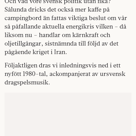
Och vad vore svensk politik utan fika?
Sålunda dricks det också mer kaffe på
campingbord än fattas viktiga beslut om vår
så påfallande aktuella energikris vilken – då
liksom nu – handlar om kärnkraft och
oljetillgångar, sistnämnda till följd av det
pågående kriget i Iran.
Följaktligen dras vi inledningsvis ned i ett
nyfött 1980-tal, ackompanjerat av ursvensk
dragspelsmusik.