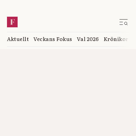
Aktuellt
Veckans Fokus
Val 2026
Krönikor
K