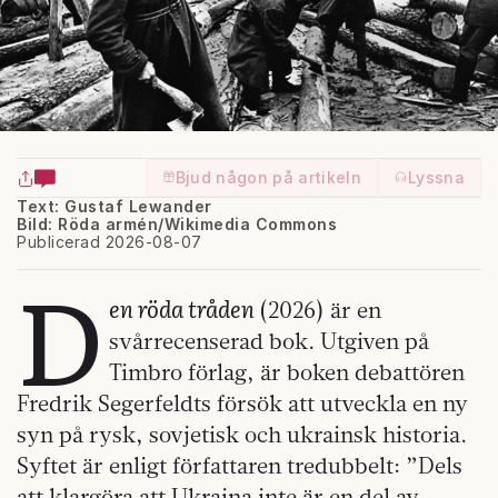
Bjud någon på artikeln
Lyssna
Text: Gustaf Lewander
Bild: Röda armén/Wikimedia Commons
Publicerad 2026-08-07
D
en röda tråden
(2026) är en
svårrecenserad bok. Utgiven på
Timbro förlag, är boken debattören
Fredrik Segerfeldts försök att utveckla en ny
syn på rysk, sovjetisk och ukrainsk historia.
Syftet är enligt författaren tredubbelt: ”Dels
att klargöra att Ukraina inte är en del av