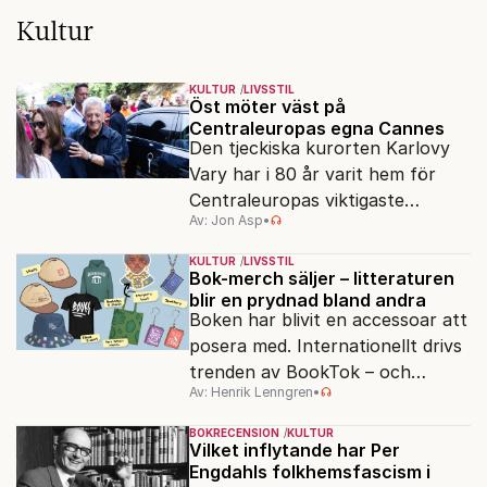
Kultur
KULTUR
LIVSSTIL
Öst möter väst på
Centraleuropas egna Cannes
Den tjeckiska kurorten Karlovy
Vary har i 80 år varit hem för
Centraleuropas viktigaste
Av: Jon Asp
•
filmfestival – en plats där
Hollywoodglans möter
KULTUR
LIVSSTIL
egensinnighet.
Bok-merch säljer – litteraturen
blir en prydnad bland andra
Boken har blivit en accessoar att
posera med. Internationellt drivs
trenden av BookTok – och
Av: Henrik Lenngren
•
förlagen följer efter.
BOKRECENSION
KULTUR
Vilket inflytande har Per
Engdahls folkhemsfascism i