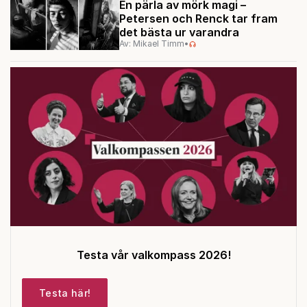
En pärla av mörk magi –
Petersen och Renck tar fram
det bästa ur varandra
Av: Mikael Timm
•
Testa vår valkompass 2026!
Testa här!