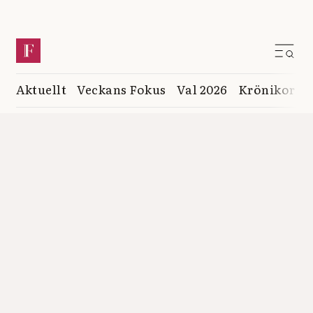
Aktuellt
Veckans Fokus
Val 2026
Krönikor
K