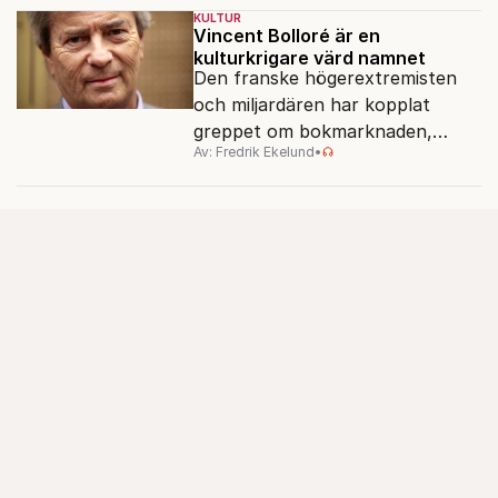
sensommarmörkret smyger sig
KULTUR
på och tv-utbudet blir din bästa
Vincent Bolloré är en
kulturkrigare värd namnet
vän.
Den franske högerextremisten
och miljardären har kopplat
greppet om bokmarknaden,
Av: Fredrik Ekelund
•
filmbolag, tv- och radiokanaler.
Det ska föra Le Pen till seger.