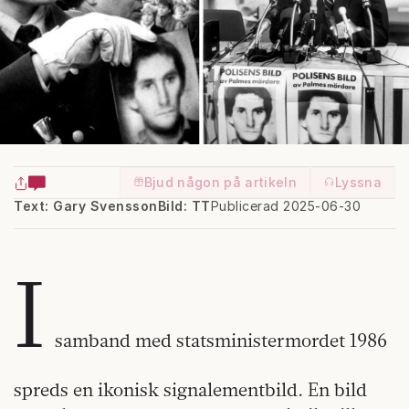
Bjud någon på artikeln
Lyssna
Text: Gary Svensson
Bild: TT
Publicerad 2025-06-30
I
samband med statsministermordet 1986
spreds en ikonisk signalementbild. En bild