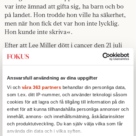
var inte ämnad att gifta sig, ha barn och bo
på landet. Hon trodde hon ville ha säkerhet,
men när hon fick det var hon inte lycklig.
Hon kunde inte skriva«.
Efter att Lee Miller dött i cancer den 21 juli
1977 upptäckte hennes son ett arkiv med över
60 000 fotografier och negativ. Med tiden har
världen uppvärderat hennes eftermäle och
Ansvarsfull användning av dina uppgifter
konstnärskap.
Vi och
våra 363 partners
behandlar din personliga data,
Surrealisternas musa är inte längre bara ett
som t.ex. ditt IP-nummer, och använder teknologi såsom
vackert ansikte.
cookies för att lagra och få tillgång till information på din
enhet för att kunna tillhandahålla personliga annonser och
Utställningen »Lee Miller – Krig och mode«
innehåll, annons- och innehållsmätning, åskådarinsikter
öppnar den 8 september på Kulturhuset i
och produktutveckling. Du kan själv välja vilka som får
Stockholm.
använda din data och i vilka syften.