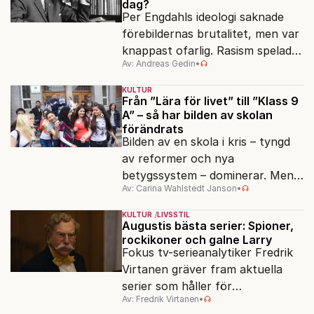
dag?
Per Engdahls ideologi saknade
förebildernas brutalitet, men var
knappast ofarlig. Rasism spelades
Av: Andreas Gedin
•
ned i förmån för "kultur". Känns
det igen?
KULTUR
Från ”Lära för livet” till ”Klass 9
A” – så har bilden av skolan
förändrats
Bilden av en skola i kris – tyngd
av reformer och nya
betygssystem – dominerar. Men
Av: Carina Wahlstedt Janson
•
vem äger berättelsen om skolan?
KULTUR
LIVSSTIL
Augustis bästa serier: Spioner,
rockikoner och galne Larry
Fokus tv-serieanalytiker Fredrik
Virtanen gräver fram aktuella
serier som håller för
Av: Fredrik Virtanen
•
augustisoffan – när