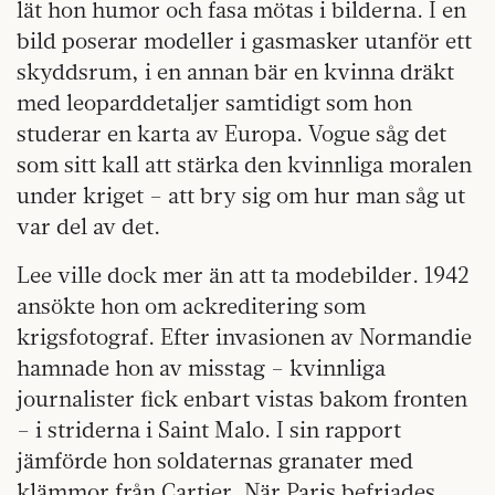
lät hon humor och fasa mötas i bilderna. I en
bild poserar modeller i gasmasker utanför ett
skyddsrum, i en annan bär en kvinna dräkt
med leoparddetaljer samtidigt som hon
studerar en karta av Europa. Vogue såg det
som sitt kall att stärka den kvinnliga moralen
under kriget – att bry sig om hur man såg ut
var del av det.
Lee ville dock mer än att ta modebilder. 1942
ansökte hon om ackreditering som
krigsfotograf. Efter invasionen av Normandie
hamnade hon av misstag – kvinnliga
journalister fick enbart vistas bakom fronten
– i striderna i Saint Malo. I sin rapport
jämförde hon soldaternas granater med
klämmor från Cartier. När Paris befriades