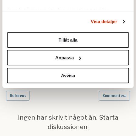
Ta reda på mer om hur dina personliga uppgifter
behandlas och ställ in dina preferenser i
detaljsektionen
.
Visa detaljer
Du kan ändra eller dra tillbaka ditt samtycke när som
helst från cookie-förklaringen.
Tillåt alla
Vi använder enhetsidentifierare för att anpassa innehållet
och annonserna till användarna, tillhandahålla funktioner
Anpassa
för sociala medier och analysera vår trafik. Vi
vidarebefordrar även sådana identifierare och annan
information från din enhet till de sociala medier och
Avvisa
annons- och analysföretag som vi samarbetar med.
Dessa kan i sin tur kombinera informationen med annan
information som du har tillhandahållit eller som de har
samlat in när du har använt deras tjänster.
Om du vill läsa mer om hur vi hanterar personuppgifter
kan du göra det
här
.