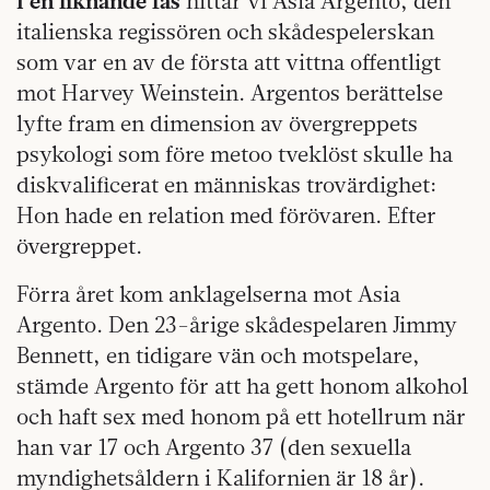
I en liknande fas
hittar vi Asia Argento, den
italienska regissören och skådespelerskan
som var en av de första att vittna offentligt
mot Harvey Weinstein. Argentos berättelse
lyfte fram en dimension av övergreppets
psykologi som före metoo tveklöst skulle ha
diskvalificerat en männi­skas trovärdighet:
Hon hade en relation med förövaren. Efter
övergreppet.
Förra året kom anklagelserna mot Asia
Argento. Den 23-årige skådespelaren Jimmy
Bennett, en tidigare vän och motspelare,
stämde Argento för att ha gett honom alkohol
och haft sex med honom på ett hotellrum när
han var 17 och Argento 37 (den sexuella
myndighetsåldern i Kalifornien är 18 år).