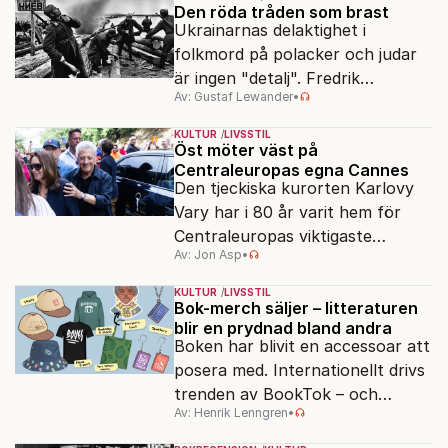
Den röda tråden som brast
Ukrainarnas delaktighet i
folkmord på polacker och judar
är ingen "detalj". Fredrik
Av: Gustaf Lewander
•
Segerfeldts iver att skildra den
ryska imperialismen leder till en
KULTUR
LIVSSTIL
förenklad bild av historien.
Öst möter väst på
Centraleuropas egna Cannes
Den tjeckiska kurorten Karlovy
Vary har i 80 år varit hem för
Centraleuropas viktigaste
Av: Jon Asp
•
filmfestival – en plats där
Hollywoodglans möter
KULTUR
LIVSSTIL
egensinnighet.
Bok-merch säljer – litteraturen
blir en prydnad bland andra
Boken har blivit en accessoar att
posera med. Internationellt drivs
trenden av BookTok – och
Av: Henrik Lenngren
•
förlagen följer efter.