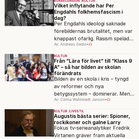
BOKRECENSION
KULTUR
Vilket inflytande har Per
Engdahls folkhemsfascism i
dag?
Per Engdahls ideologi saknade
förebildernas brutalitet, men var
knappast ofarlig. Rasism spelades
Av: Andreas Gedin
•
ned i förmån för "kultur". Känns
det igen?
KULTUR
Från ”Lära för livet” till ”Klass 9
A” – så har bilden av skolan
förändrats
Bilden av en skola i kris – tyngd
av reformer och nya
betygssystem – dominerar. Men
Av: Carina Wahlstedt Janson
•
vem äger berättelsen om skolan?
KULTUR
LIVSSTIL
Augustis bästa serier: Spioner,
rockikoner och galne Larry
Fokus tv-serieanalytiker Fredrik
Virtanen gräver fram aktuella