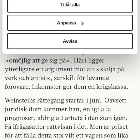
Tillåt alla
betalade advokater och privatdetektivfirmor
Vi använder enhetsidentifierare för att anpassa innehållet
för att kartlägga skådespelerskor och
och annonserna till användarna, tillhandahålla funktioner
Anpassa
journalister som han misstänkte försökte
för sociala medier och analysera vår trafik. Vi
exponera hans övergrepp och sedan
vidarebefordrar även sådana identifierare och annan
information från din enhet till de sociala medier och
Avvisa
metodiskt förstöra deras rykte. Harvey
annons- och analysföretag som vi samarbetar med.
Weinstein var ökänd bland jurister som
Dessa kan i sin tur kombinera informationen med annan
»omöjlig att ge sig på«. Häri ligger
information som du har tillhandahållit eller som de har
ytterligare ett argument mot att »skilja på
samlat in när du har använt deras tjänster.
verk och artist«, särskilt för levande
Om du vill läsa mer om hur vi hanterar personuppgifter
förövare. Inkomster ger dem en krigskassa.
kan du göra det
här
.
Weinsteins rättegång startar i juni. Oavsett
juridisk dom kommer han, enligt alla
prognoser, aldrig att arbeta i den stan igen.
Få ifrågasätter rättvisan i det. Men är priset
för att fälla detta storvilt ett vapen som lika