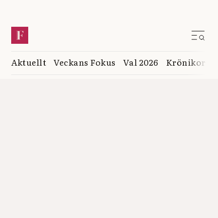
Aktuellt
Veckans Fokus
Val 2026
Krönikor
K