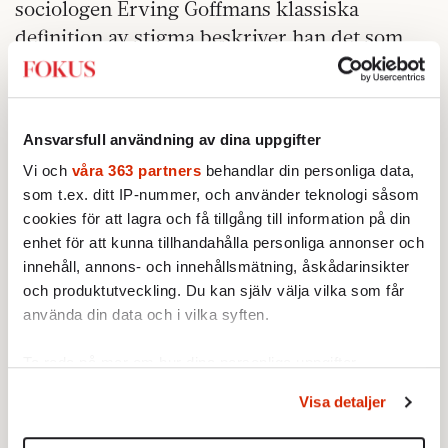
sociologen Erving Goffmans klassiska
definition av stigma beskriver han det som
attribut — verkliga eller tillskrivna — som är
oförenliga med en normal identitet. En fysisk
missbildning, en grupptillhörighet, att vara
Ansvarsfull användning av dina uppgifter
våldtäktsman, hustrumisshandlare eller
Vi och
våra 363 partners
behandlar din personliga data,
pedofil. Den stigmatiserade ses inte längre
som t.ex. ditt IP-nummer, och använder teknologi såsom
som fullvärdig människa och kan därför
cookies för att lagra och få tillgång till information på din
utsättas för olika typer av diskriminering
enhet för att kunna tillhandahålla personliga annonser och
som minimerar dennes livschanser.
innehåll, annons- och innehållsmätning, åskådarinsikter
och produktutveckling. Du kan själv välja vilka som får
Stigmatisering har i alla tider drabbat den
använda din data och i vilka syften.
som utsatts för sexuellt våld. En dubbel
katastrof av övergrepp och minimerade
Ta reda på mer om hur dina personliga uppgifter
livschanser, särskilt i
behandlas och ställ in dina preferenser i
detaljsektionen
.
Visa detaljer
Du kan ändra eller dra tillbaka ditt samtycke när som
underhållningsbranschen och mest
helst från cookie-förklaringen.
skoningslöst av Harvey Weinstein; som