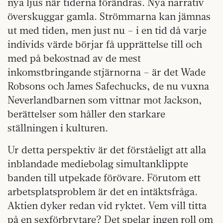
nya ljus när tiderna förändras. Nya narrativ
överskuggar gamla. Strömmarna kan jämnas
ut med tiden, men just nu – i en tid då varje
individs värde börjar få upprättelse till och
med på bekostnad av de mest
inkomstbringande stjärnorna – är det Wade
Robsons och ­James Safe­chucks, de nu vuxna
Neverlandbarnen som vittnar mot Jackson,
berättelser som håller den starkare
ställningen i kulturen.
Ur detta perspektiv är det förståeligt att alla
inblandade mediebolag simultanklippte
banden till utpekade förövare. Förutom ett
arbetsplatsproblem är det en intäktsfråga.
Aktien dyker redan vid ryktet. Vem vill titta
på en sexförbrytare? Det spelar ingen roll om