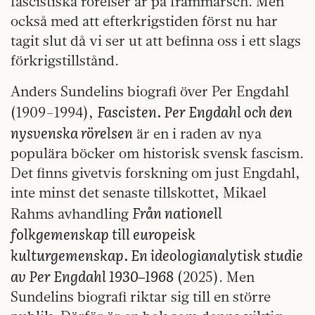
fascistiska rörelser är på frammarsch. Men
också med att efterkrigstiden först nu har
tagit slut då vi ser ut att befinna oss i ett slags
förkrigstillstånd.
Anders Sundelins biografi över Per Engdahl
Fascisten. Per Engdahl och den
(1909–1994),
nysvenska rörelsen
är en i raden av nya
populära böcker om historisk svensk fascism.
Det finns givetvis forskning om just Engdahl,
inte minst det senaste tillskottet, Mikael
Från nationell
Rahms avhandling
folkgemenskap till europeisk
kulturgemenskap. En ideologianalytisk studie
av Per Engdahl 1930–1968
(2025). Men
Sundelins biografi riktar sig till en större