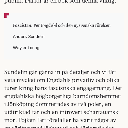
publik. Därför är en bok som denna viktig.
Fascisten. Per Engdahl och den nysvenska rörelsen
Anders Sundelin
Weyler förlag
Sundelin går gärna in på detaljer och vi får
veta mycket om Engdahls privatliv och olika
turer kring hans fascistiska engagemang. Det
engdahlska högborgerliga barndomshemmet
i Jönköping dominerades av två poler, en
utåtriktad far och en introvert schartauansk
mor. Pojken Per förefaller ha varit något av
en särling med läshuvud och förlorade det