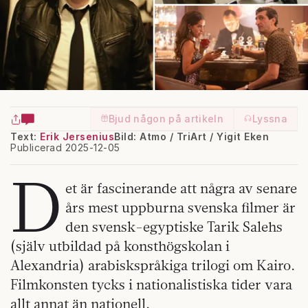
Bjud någon på artikeln
Lyssna
Text:
Erik Jersenius
Bild: Atmo / TriArt / Yigit Eken
Publicerad 2025-12-05
D
et är fascinerande att några av senare
års mest uppburna svenska filmer är
den svensk-egyptiske Tarik Salehs
(själv utbildad på konsthögskolan i
Alexandria) arabiskspråkiga trilogi om Kairo.
Filmkonsten tycks i nationalistiska tider vara
allt annat än nationell.