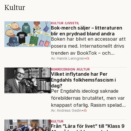
Kultur
KULTUR
LIVSSTIL
Bok-merch säljer – litteraturen
blir en prydnad bland andra
Boken har blivit en accessoar att
posera med. Internationellt drivs
trenden av BookTok – och
Av: Henrik Lenngren
•
förlagen följer efter.
BOKRECENSION
KULTUR
Vilket inflytande har Per
Engdahls folkhemsfascism i
dag?
Per Engdahls ideologi saknade
förebildernas brutalitet, men var
knappast ofarlig. Rasism spelades
Av: Andreas Gedin
•
ned i förmån för "kultur". Känns
det igen?
KULTUR
Från ”Lära för livet” till ”Klass 9