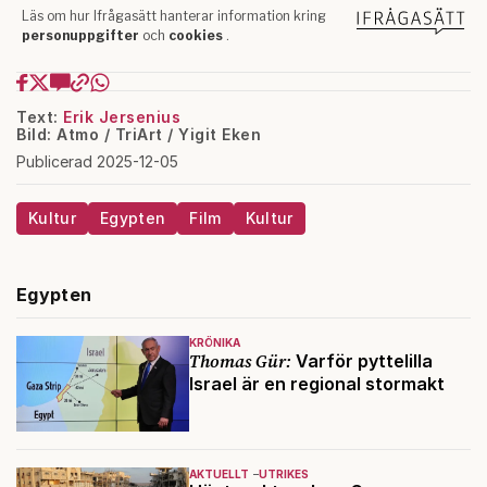
Text:
Erik Jersenius
Bild: Atmo / TriArt / Yigit Eken
Publicerad 2025-12-05
Kultur
Egypten
Film
Kultur
Egypten
KRÖNIKA
Thomas Gür:
Varför pyttelilla
Israel är en regional stormakt
AKTUELLT
UTRIKES