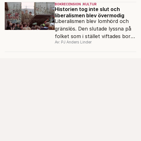
Det ska föra Le Pen till seger.
BOKRECENSION
KULTUR
Historien tog inte slut och
liberalismen blev övermodig
Liberalismen blev lomhörd och
gränslös. Den slutade lyssna på
folket som i stället viftades bort
Av: PJ Anders Linder
och misstänkliggjordes. Men kan
liberalismen komma tillbaka?