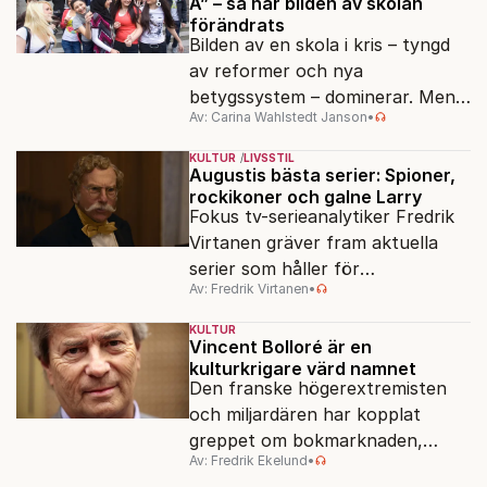
A” – så har bilden av skolan
förändrats
Bilden av en skola i kris – tyngd
av reformer och nya
betygssystem – dominerar. Men
Av: Carina Wahlstedt Janson
•
vem äger berättelsen om skolan?
KULTUR
LIVSSTIL
Augustis bästa serier: Spioner,
rockikoner och galne Larry
Fokus tv-serieanalytiker Fredrik
Virtanen gräver fram aktuella
serier som håller för
Av: Fredrik Virtanen
•
augustisoffan – när
sensommarmörkret smyger sig
KULTUR
på och tv-utbudet blir din bästa
Vincent Bolloré är en
kulturkrigare värd namnet
vän.
Den franske högerextremisten
och miljardären har kopplat
greppet om bokmarknaden,
Av: Fredrik Ekelund
•
filmbolag, tv- och radiokanaler.