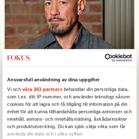
Tarik Saleh har i thrillerns form skildrar Egyptens moderna
historia i sin filmtrilogi om Kairo. Foto: Jonas Ekströmer / TT
Ansvarsfull användning av dina uppgifter
/
Vi och
våra 363 partners
behandlar din personliga data,
som t.ex. ditt IP-nummer, och använder teknologi såsom
Saleh disikerar makten i det egyptiska
cookies för att lagra och få tillgång till information på din
samhället, vi får ur polisens,
enhet för att kunna tillhandahålla personliga annonser och
säkerhetstjänstens, militärens, imamernas
innehåll, annons- och innehållsmätning, åskådarinsikter
och produktutveckling. Du kan själv välja vilka som får
och kulturlivets ögon se hur dess urartade
använda din data och i vilka syften.
apparat maler ner allt gott och mänskligt. Ett