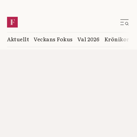
Aktuellt
Veckans Fokus
Val 2026
Krönikor
K