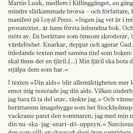
Martin Luuk, medlem i Killinggänget, en gång
mindre slätkammade brorsa – och författare, 
manifest på Loyal Press. »Ingen jag vet är i mi
prosatexter, är hans första inbundna bok. Och 
möts av. En berättare som ömsom skroderar, 
värdelöshet. Knarkar, deppar och agerar Gud.
inledande texten med samma titel som boken: »J
skal finns det en fjäril.(…) Min fjäril ska bot
stjälpa dem som har.«
I texten »Din aids« blir allsmäktigheten mer 
emot mig noterade jag din aids. Vilken under
jag bara få ta del utav, tänkte jag.« Och vänn
berättarens imagebygge som het Stockholmspro
vackraste paret den sommaren, jag med min 
din nu-ska-jag-snart-dö-uppsyn.« Narcissus 
den som vill: en skruvad elegi över samtidens