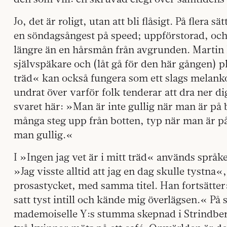
Jo, det är roligt, utan att bli flåsigt. På flera 
en söndagsångest på speed; uppförstorad, och
längre än en hårsmån från avgrunden. Martin 
självspäkare och (låt gå för den här gången) pl
träd« kan också fungera som ett slags melank
undrat över varför folk tenderar att dra ner di
svaret här: »Man är inte gullig när man är på 
många steg upp från botten, typ när man är på 
man gullig.«
I »Ingen jag vet är i mitt träd« används spr
»Jag visste alltid att jag en dag skulle tystna«
prosastycket, med samma titel. Han fortsätter:
satt tyst intill och kände mig överlägsen.« På 
mademoiselle Y:s stumma skepnad i Strindber