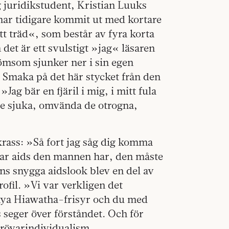
 juridikstudent, Kristian Luuks
har tidigare kommit ut med kortare
tt träd«, som består av fyra korta
det är ett svulstigt »jag« läsaren
ömsom sjunker ner i sin egen
 Smaka på det här stycket från den
ag bär en fjäril i mig, i mitt fula
a de sjuka, omvända de otrogna,
krass: »Så fort jag såg dig komma
bar aids den mannen har, den måste
ens snygga aidslook blev en del av
fil. »Vi var verkligen det
nya Hiawatha-frisyr och du med
seger över förståndet. Och för
 rövarindividualism.