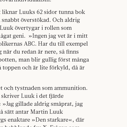
sätt liknar Luuks 62 sidor tunna bok
 snabbt överstökad. Och aldrig
Luuk övertygar i rollen som
ågat geni. »Ingen jag vet är i mitt
olikernas ABC. Har du till exempel
g när du redan är nere, så finns
botten, man blir gullig först många
toppen och är lite förkyld, då är
åket och tystnaden som ammunition.
, skriver Luuk i det fjärde
 »Jag gillade aldrig småprat, jag
så sätt antar Martin Luuk
gs enaktare »Den starkare«, där