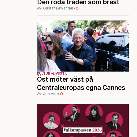
Den röda tråden som brast
Av: Gustaf Lewander
•
KULTUR
LIVSSTIL
Öst möter väst på
Centraleuropas egna Cannes
Av: Jon Asp
•