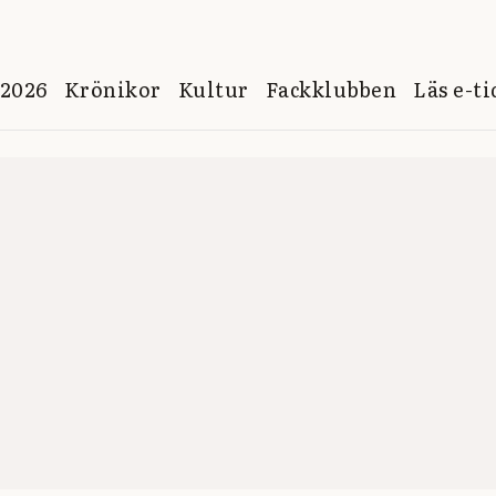
 2026
Krönikor
Kultur
Fackklubben
Läs e-t