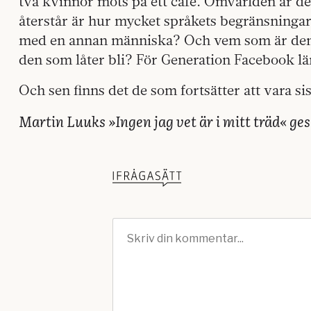
två kvinnor möts på ett café. Omvärlden är d
återstår är hur mycket språkets begränsningar 
med en annan människa? Och vem som är den 
den som låter bli? För Generation Facebook lär
Och sen finns det de som fortsätter att vara sis
Martin Luuks »Ingen jag vet är i mitt träd« ge