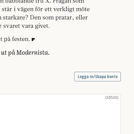
en babblande fru X. Frågan som
står i vägen för ett verkligt möte
starkare? Den som pratar, eller
 svaret vara givet.
t på festen.
s ut på Modernista.