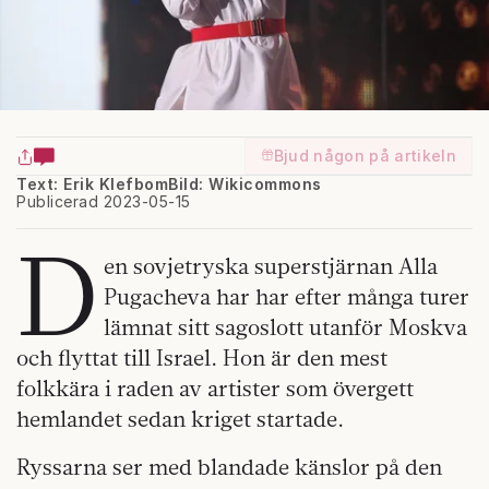
Bjud någon på artikeln
Text: Erik Klefbom
Bild: Wikicommons
Publicerad 2023-05-15
D
en sovjetryska superstjärnan Alla
Pugacheva har har efter många turer
lämnat sitt sagoslott utanför Moskva
och flyttat till Israel. Hon är den mest
folkkära i raden av artister som övergett
hemlandet sedan kriget startade.
Ryssarna ser med blandade känslor på den