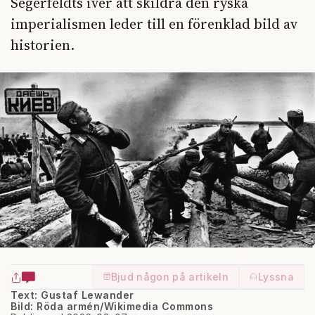
Segerfeldts iver att skildra den ryska
imperialismen leder till en förenklad bild av
historien.
Bjud någon på artikeln
Lyssna
Text: Gustaf Lewander
Bild: Röda armén/Wikimedia Commons