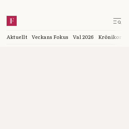
Aktuellt
Veckans Fokus
Val 2026
Krönikor
K