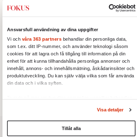
svenska kulturen.
KOMMENTAR
KULTUR
Lars Anders Johansson:
Museidöden är statens eget
verk
Ansvarsfull användning av dina uppgifter
Museerna blir förlorare när
staten leker affär med sig själv.
Vi och
våra 363 partners
behandlar din personliga data,
Statens fastighetsverk gör stora
som t.ex. ditt IP-nummer, och använder teknologi såsom
Av: Lars Anders Johansson
•
överskott – samtidigt som
cookies för att lagra och få tillgång till information på din
museer hotas av nedläggning.
enhet för att kunna tillhandahålla personliga annonser och
KOMMENTAR
KULTUR
Ska kranbilsbaletten rädda
innehåll, annons- och innehållsmätning, åskådarinsikter och
Kungliga Operan?
produktutveckling. Du kan själv välja vilka som får använda
Kungliga Operan faller sönder
din data och i vilka syften.
inifrån och flera föreställningar
ställs in. Är det blott kulturen
Ta reda på mer om hur dina personliga uppgifter behandlas
Av: Ylva Lagercrantz Spindler
•
som kan rädda konsten när
och ställ in dina preferenser i
detaljsektionen
. Du kan
pengarna tryter?
Visa detaljer
ändra eller dra tillbaka ditt samtycke när som helst från
cookie-förklaringen.
Tillåt alla
Vi använder enhetsidentifierare för att anpassa innehållet