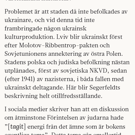
Problemet är att staden då inte befolkades av
ukrainare, och vid denna tid inte
frambringade någon ukrainsk
kulturproduktion. Lviv blir ukrainskt först
efter Molotov-Ribbentrop-pakten och
Sovjetunionens annektering av östra Polen.
Stadens polska och judiska befolkning nästan
utplånades, först av sovjetiska NKVD, sedan
(efter 1941) av nazisterna, i båda fallen med
ukrainskt deltagande. Här blir Segerfeldts
beskrivning helt otillfredsställande.
I sociala medier skriver han att en diskussion
om åtminstone Förintelsen av judarna hade
tagit
”[
] energi från det ämne som är bokens
egentliga tema”. Detta tema går emellertid