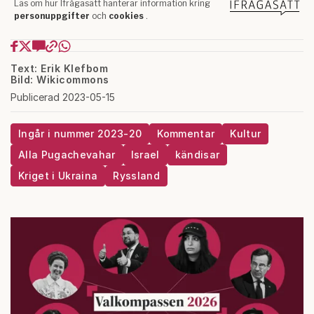
Text: Erik Klefbom
Bild: Wikicommons
Publicerad 2023-05-15
Ingår i nummer 2023-20
Kommentar
Kultur
Alla Pugachevahar
Israel
kändisar
Kriget i Ukraina
Ryssland