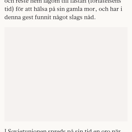
och reste hem lagom till fastan (förlåtelsens
tid) för att hälsa på sin gamla mor, och har i
denna gest funnit något slags nåd.
I Sovjetunionen spreds på sin tid en oro när