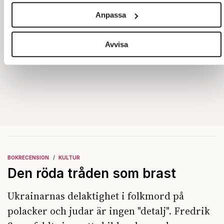
och annonserna till användarna, tillhandahålla funktioner för
Anpassa
sociala medier och analysera vår trafik. Vi vidarebefordrar
även sådana identifierare och annan information från din
enhet till de sociala medier och annons- och analysföretag
Avvisa
som vi samarbetar med. Dessa kan i sin tur kombinera
informationen med annan information som du har
tillhandahållit eller som de har samlat in när du har använt
deras tjänster.
Om du vill läsa mer om hur vi hanterar personuppgifter kan
du göra det
här
.
BOKRECENSION
KULTUR
Den röda tråden som brast
Ukrainarnas delaktighet i folkmord på
polacker och judar är ingen "detalj". Fredrik