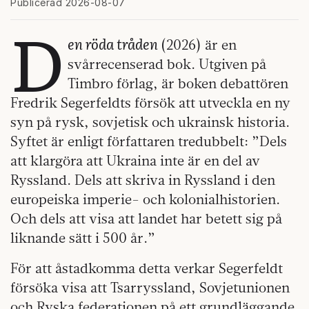
Publicerad 2026-08-07
D
en röda tråden
(2026) är en
svårrecenserad bok. Utgiven på
Timbro förlag, är boken debattören
Fredrik Segerfeldts försök att utveckla en ny
syn på rysk, sovjetisk och ukrainsk historia.
Syftet är enligt författaren tredubbelt: ”Dels
att klargöra att Ukraina inte är en del av
Ryssland. Dels att skriva in Ryssland i den
europeiska imperie- och kolonialhistorien.
Och dels att visa att landet har betett sig på
liknande sätt i 500 år.”
För att åstadkomma detta verkar Segerfeldt
försöka visa att Tsarryssland, Sovjetunionen
och Ryska federationen på ett grundläggande