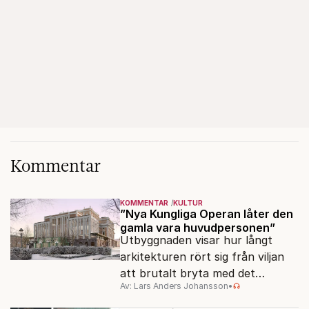
Kommentar
KOMMENTAR
KULTUR
”Nya Kungliga Operan låter den
gamla vara huvudpersonen”
Utbyggnaden visar hur långt
arkitekturen rört sig från viljan
att brutalt bryta med det
Av: Lars Anders Johansson
•
förflutna. Men varför är man så
rädd för detaljer?