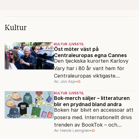
Kultur
KULTUR
LIVSSTIL
Öst möter väst på
Centraleuropas egna Cannes
Den tjeckiska kurorten Karlovy
Vary har i 80 år varit hem för
Centraleuropas viktigaste
Av: Jon Asp
•
filmfestival – en plats där
Hollywoodglans möter
KULTUR
LIVSSTIL
egensinnighet.
Bok-merch säljer – litteraturen
blir en prydnad bland andra
Boken har blivit en accessoar att
posera med. Internationellt drivs
trenden av BookTok – och
Av: Henrik Lenngren
•
förlagen följer efter.