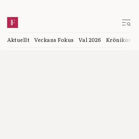
Aktuellt
Veckans Fokus
Val 2026
Krönikor
K