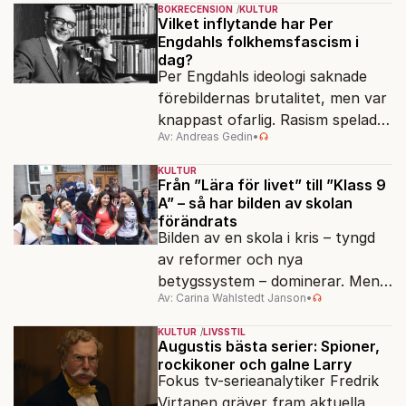
BOKRECENSION
KULTUR
Vilket inflytande har Per
Engdahls folkhemsfascism i
dag?
Per Engdahls ideologi saknade
förebildernas brutalitet, men var
knappast ofarlig. Rasism spelades
Av: Andreas Gedin
•
ned i förmån för "kultur". Känns
det igen?
KULTUR
Från ”Lära för livet” till ”Klass 9
A” – så har bilden av skolan
förändrats
Bilden av en skola i kris – tyngd
av reformer och nya
betygssystem – dominerar. Men
Av: Carina Wahlstedt Janson
•
vem äger berättelsen om skolan?
KULTUR
LIVSSTIL
Augustis bästa serier: Spioner,
rockikoner och galne Larry
Fokus tv-serieanalytiker Fredrik
Virtanen gräver fram aktuella