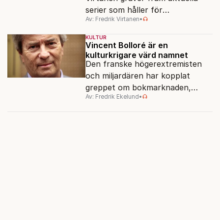
serier som håller för
Av: Fredrik Virtanen
•
augustisoffan – när
sensommarmörkret smyger sig
KULTUR
på och tv-utbudet blir din bästa
Vincent Bolloré är en
kulturkrigare värd namnet
vän.
Den franske högerextremisten
och miljardären har kopplat
greppet om bokmarknaden,
Av: Fredrik Ekelund
•
filmbolag, tv- och radiokanaler.
Det ska föra Le Pen till seger.