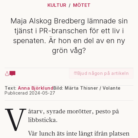
KULTUR
MÖTET
Maja Alskog Bredberg lämnade sin
tjänst i PR-branschen för ett liv i
spenaten. Är hon en del av en ny
grön våg?
Bjud någon på artikeln
Text:
Anna Björklund
Bild: Märta Thisner / Volante
Publicerad 2024-05-27
V
åtarv, syrade morötter, pesto på
libbsticka.
Vår lunch äts inte långt ifrån platsen