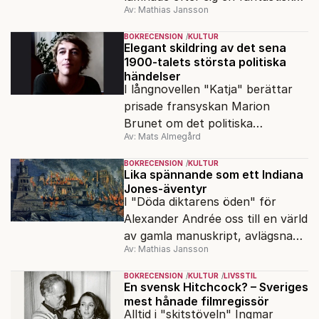
Av: Mathias Jansson
bildskatt. En ny visuell biografi
visar oss hennes inre värld.
BOKRECENSION
KULTUR
Elegant skildring av det sena
1900-talets största politiska
händelser
I långnovellen "Katja" berättar
prisade fransyskan Marion
Brunet om det politiska
Av: Mats Almegård
förtrycket och frigörelsen i DDR.
BOKRECENSION
KULTUR
Lika spännande som ett Indiana
Jones-äventyr
I "Döda diktarens öden" för
Alexander Andrée oss till en värld
av gamla manuskript, avlägsna
Av: Mathias Jansson
kloster och förkolnade
papyrusrullar.
BOKRECENSION
KULTUR
LIVSSTIL
En svensk Hitchcock? – Sveriges
mest hånade filmregissör
Alltid i "skitstöveln" Ingmar