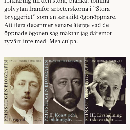
förklaring till den stora, blanka, tomma
golvytan framför arbeterskorna i ”Stora
bryggeriet” som en särskild ögonöppnare.
Att flera decennier senare återge vad de
öppnade ögonen såg mäktar jag däremot
tyvärr inte med. Mea culpa.