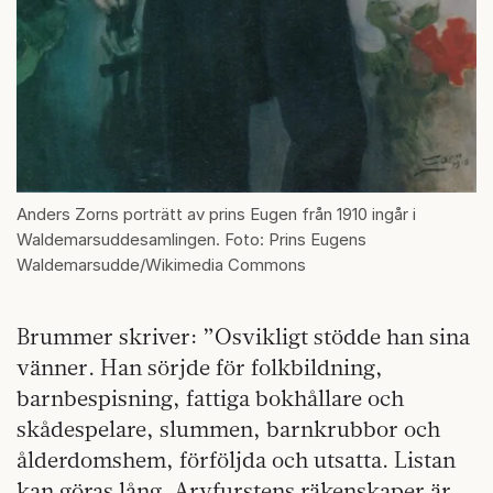
Anders Zorns porträtt av prins Eugen från 1910 ingår i
Waldemarsuddesamlingen. Foto: Prins Eugens
Waldemarsudde/Wikimedia Commons
Brummer skriver: ”Osvikligt stödde han sina
vänner. Han sörjde för folkbildning,
barnbespisning, fattiga bokhållare och
skådespelare, slummen, barnkrubbor och
ålderdomshem, förföljda och utsatta. Listan
kan göras lång. Arvfurstens räkenskaper är