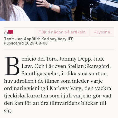
Bjud någon på artikeln
Lyssna
Text: Jon Asp
Bild: Karlovy Vary IFF
Publicerad 2026-08-06
B
enicio del Toro. Johnny Depp. Jude
Law. Och i år även Stellan Skarsgård.
Samtliga spelar, i olika små snuttar,
huvudrollen i de filmer som inleder varje
ordinarie visning i Karlovy Vary, den vackra
tjeckiska kurorten som i juli varje år gör vad
den kan för att dra filmvärldens blickar till
sig.