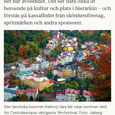
det här avseendet. Det ser bara olika ut
beroende på kultur och plats i hierarkin – och
förstås på kassaflödet från skönhetsföretag,
spritmärken och andra sponsorer.
Den tjeckiska kurorten Karlovy Vary blir varje sommar värd
för Centraleuropas viktigaste filmfestival. Foto: Jialiang