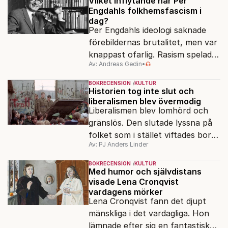
Vilket inflytande har Per
Engdahls folkhemsfascism i
dag?
Per Engdahls ideologi saknade
förebildernas brutalitet, men var
knappast ofarlig. Rasism spelades
Av: Andreas Gedin
•
ned i förmån för "kultur". Känns
det igen?
BOKRECENSION
KULTUR
Historien tog inte slut och
liberalismen blev övermodig
Liberalismen blev lomhörd och
gränslös. Den slutade lyssna på
folket som i stället viftades bort
Av: PJ Anders Linder
och misstänkliggjordes. Men kan
liberalismen komma tillbaka?
BOKRECENSION
KULTUR
Med humor och självdistans
visade Lena Cronqvist
vardagens mörker
Lena Cronqvist fann det djupt
mänskliga i det vardagliga. Hon
lämnade efter sig en fantastisk