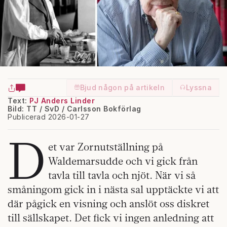
Bjud någon på artikeln
Lyssna
Text:
PJ Anders Linder
Bild: TT / SvD / Carlsson Bokförlag
Publicerad 2026-01-27
D
et var Zornutställning på
Waldemarsudde och vi gick från
tavla till tavla och njöt. När vi så
småningom gick in i nästa sal upptäckte vi att
där pågick en visning och anslöt oss diskret
till sällskapet. Det fick vi ingen anledning att