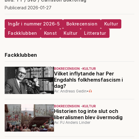
Publicerad 2026-01-27
Ingår i nummer 2026-5
Bokrecension
Kultur
Fackklubben
Konst
Kultur
Litteratur
Fackklubben
BOKRECENSION
KULTUR
Vilket inflytande har Per
Engdahls folkhemsfascism i
dag?
Av: Andreas Gedin
•
BOKRECENSION
KULTUR
Historien tog inte slut och
liberalismen blev övermodig
Av: PJ Anders Linder