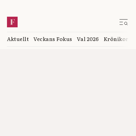
Aktuellt
Veckans Fokus
Val 2026
Krönikor
K