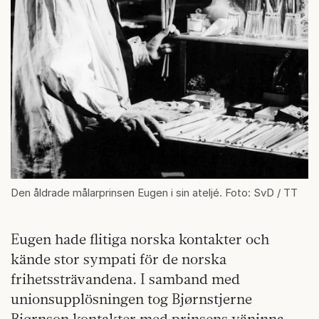
Den åldrade målarprinsen Eugen i sin ateljé. Foto: SvD / TT
Eugen hade flitiga norska kontakter och
kände stor sympati för de norska
frihetssträvandena. I samband med
unionsupplösningen tog Bjørnstjerne
Bjørnson kontakter med prinsens väninna