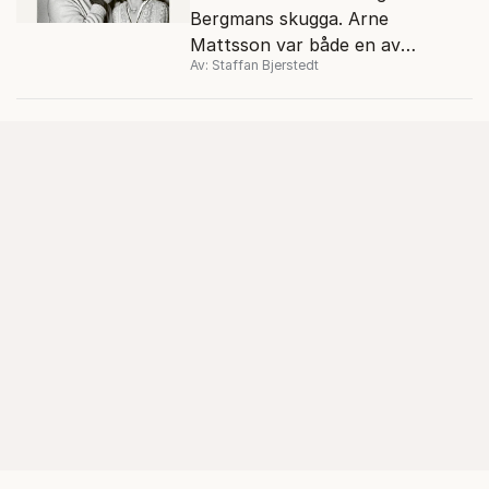
Bergmans skugga. Arne
Mattsson var både en av
Av: Staffan Bjerstedt
Sveriges mest produktiva
filmregissörer och en av de mest
hånade.