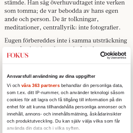
stämde. Han såg överhuvudtaget inte verken
som tomma; de var bebodda av hans egen
ande och person. De är tolkningar,
meditationer, centrallyrik: inte fotografier.
Eugen förbereddes inte i samma utsträckning
som sina bröder på statschefsämbetet, men
trots frånvaron av formell makt var han inte
renons på politiskt inflytande. Under en god
del av hans liv fanns ännu personlig
Ansvarsfull användning av dina uppgifter
kungamakt och han ingick i ett familjeråd där
Vi och
våra 363 partners
behandlar din personliga data,
stora frågor dryftades kontinuerligt. Eugens
som t.ex. ditt IP-nummer, och använder teknologi såsom
radikalism – misstänkt socialistisk enligt
cookies för att lagra och få tillgång till information på din
brodern Carl, socialliberal enligt Brummer –
enhet för att kunna tillhandahålla personliga annonser och
innehåll, annons- och innehållsmätning, åskådarinsikter
väckte knappast entusiasm hos pappa Oscar
och produktutveckling. Du kan själv välja vilka som får
II, som var en varm vän av status quo. Detta
använda din data och i vilka syften.
till trots förblev stämningen i familjekretsen