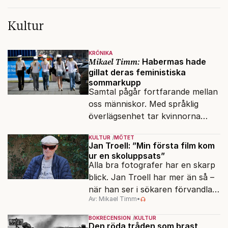
Kultur
KRÖNIKA
Mikael Timm:
Habermas hade
gillat deras feministiska
sommarkupp
Samtal pågår fortfarande mellan
oss människor. Med språklig
överlägsenhet tar kvinnorna
över det offentliga rummet.
KULTUR
MÖTET
Jan Troell: ”Min första film kom
ur en skoluppsats”
Alla bra fotografer har en skarp
blick. Jan Troell har mer än så –
när han ser i sökaren förvandlas
Av: Mikael Timm
•
vardagen till underverk. Fyllda 95
gör han en ny film.
BOKRECENSION
KULTUR
Den röda tråden som brast