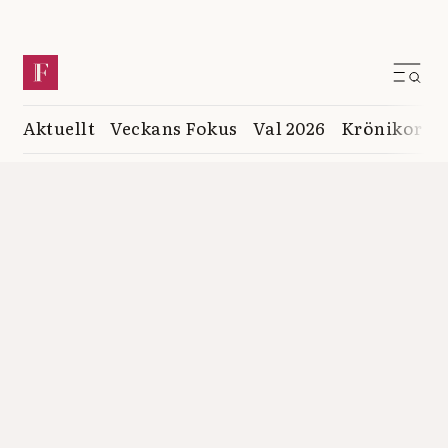
Aktuellt
Veckans Fokus
Val 2026
Krönikor
K