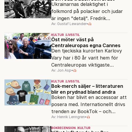
Ukrainarnas delaktighet i
folkmord på polacker och judar
är ingen "detalj". Fredrik
Av: Gustaf Lewander
•
Segerfeldts iver att skildra den
ryska imperialismen leder till en
KULTUR
LIVSSTIL
förenklad bild av historien.
Öst möter väst på
Centraleuropas egna Cannes
Den tjeckiska kurorten Karlovy
Vary har i 80 år varit hem för
Centraleuropas viktigaste
Av: Jon Asp
•
filmfestival – en plats där
Hollywoodglans möter
KULTUR
LIVSSTIL
egensinnighet.
Bok-merch säljer – litteraturen
blir en prydnad bland andra
Boken har blivit en accessoar att
posera med. Internationellt drivs
trenden av BookTok – och
Av: Henrik Lenngren
•
förlagen följer efter.
BOKRECENSION
KULTUR