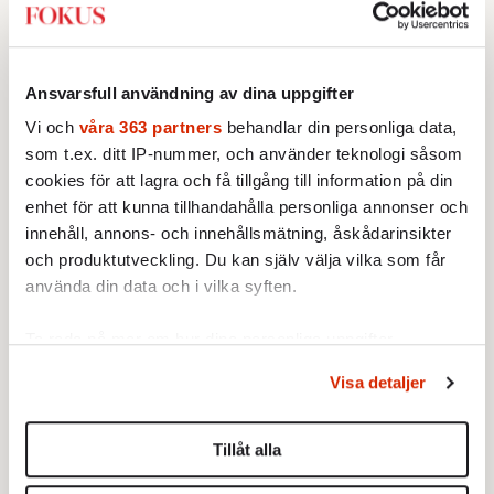
gränser. Men för alkoholister är spriten
kopplad till begäret, till identiteten eller
identitetslösheten om man så vill, kort sagt:
Ansvarsfull användning av dina uppgifter
till döden.”
Vi och
våra 363 partners
behandlar din personliga data,
som t.ex. ditt IP-nummer, och använder teknologi såsom
Om man som jag legat vaken och vetat jag
cookies för att lagra och få tillgång till information på din
kommer att dö om jag fortsätter och ändå vet
enhet för att kunna tillhandahålla personliga annonser och
jag kommer att fortsätta, vet man vad hon
innehåll, annons- och innehållsmätning, åskådarinsikter
snackar om. Och det är inget fiktivt mörker
och produktutveckling. Du kan själv välja vilka som får
att färdas i.
använda din data och i vilka syften.
Suzanne B börjar sjunga jazz, själv blir jag
Ta reda på mer om hur dina personliga uppgifter
galet barn på nytt: året är 2003, jag är knappt
behandlas och ställ in dina preferenser i
detaljsektionen
.
Visa detaljer
Du kan ändra eller dra tillbaka ditt samtycke när som
ett år gammal, blir två, tre, fyra … beroendet
helst från cookie-förklaringen.
förändrar personligheten, det är dags att lära
Tillåt alla
känna sig själv igen.
Vi använder enhetsidentifierare för att anpassa innehållet