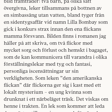
bild framträder: två barn, på olika sätt
övergivna, leker tillsammans på bottnen av
en simbassäng utan vatten, bland tyger från
en sidentygsaffär vid namn Lilla Bombay som
gick i konkurs strax innan den ena flickans
mamma försvann. Bilden finns i romanen jag
håller på att skriva, om två flickor med
mycket sorg och förlust och hemskt i bagaget,
som de kan kommunicera till varandra i olika
förställningslekar med tyg och fantasi,
personliga iscensättningar ur sin
verkligheten. Som leken ”den amerikanska
flickan” där flickorna ger sig i kast med ett
lokalt mysterium – en ung kvinna som
drunknat i ett närbeläget träsk. Det viskas om
henne i trakten. En lek som kommer att leda