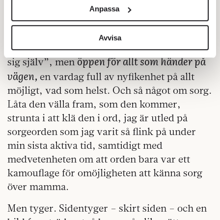
och annonserna till användarna, tillhandahålla funktioner
Det är förvirrande och tröttande, men mest
Anpassa
för sociala medier och analysera vår trafik. Vi
av allt minns jag de första åren som en
vidarebefordrar även sådana identifierare och annan
skapande och lekfull tid. Och en
information från din enhet till de sociala medier och
Avvisa
improviserande tid. Inget trist ”arbete med
annons- och analysföretag som vi samarbetar med.
öppen för allt som händer på
sig själv”, men
Dessa kan i sin tur kombinera informationen med annan
information som du har tillhandahållit eller som de har
vägen,
en vardag full av nyfikenhet på allt
samlat in när du har använt deras tjänster.
möjligt, vad som helst. Och så något om sorg.
Om du vill läsa mer om hur vi hanterar personuppgifter
Låta den välla fram, som den kommer,
kan du göra det
här
.
strunta i att klä den i ord, jag är utled på
sorgeorden som jag varit så flink på under
min sista aktiva tid, samtidigt med
medvetenheten om att orden bara var ett
kamouflage för omöjligheten att känna sorg
över mamma.
Men tyger. Sidentyger – skirt siden – och en