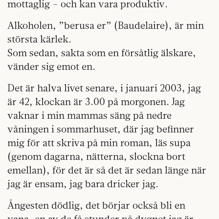
mottaglig – och kan vara produktiv.
Alkoholen, ”berusa er” (Baudelaire), är min
största kärlek.
Som sedan, sakta som en försåtlig älskare,
vänder sig emot en.
Det är halva livet senare, i januari 2003, jag
är 42, klockan är 3.00 på morgonen. Jag
vaknar i min mammas säng på nedre
våningen i sommarhuset, där jag befinner
mig för att skriva på min roman, läs supa
(genom dagarna, nätterna, slockna bort
emellan), för det är så det är sedan länge när
jag är ensam, jag bara dricker jag.
Ångesten dödlig, det börjar också bli en
vana, en av de få stunder på dygnet jag är