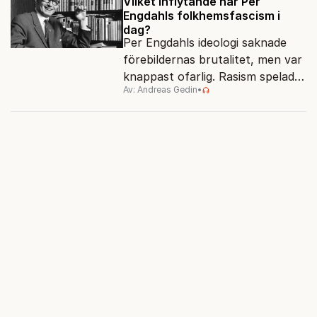
Vilket inflytande har Per
Engdahls folkhemsfascism i
dag?
Per Engdahls ideologi saknade
förebildernas brutalitet, men var
knappast ofarlig. Rasism spelades
Av: Andreas Gedin
•
ned i förmån för "kultur". Känns
det igen?