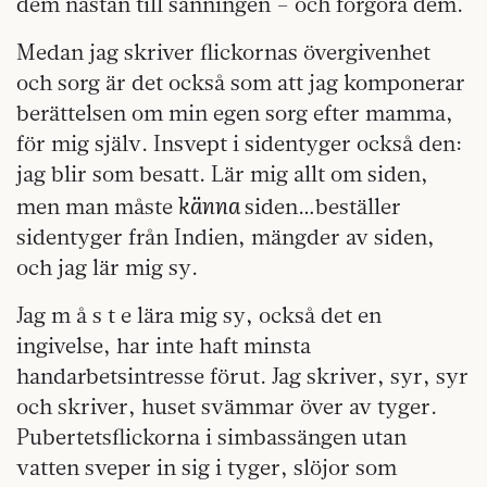
dem nästan till sanningen – och förgöra dem.
Medan jag skriver flickornas övergivenhet
och sorg är det också som att jag komponerar
berättelsen om min egen sorg efter mamma,
för mig själv. Insvept i sidentyger också den:
jag blir som besatt. Lär mig allt om siden,
känna
men man måste
siden…beställer
sidentyger från Indien, mängder av siden,
och jag lär mig sy.
Jag m å s t e lära mig sy, också det en
ingivelse, har inte haft minsta
handarbetsintresse förut. Jag skriver, syr, syr
och skriver, huset svämmar över av tyger.
Pubertetsflickorna i simbassängen utan
vatten sveper in sig i tyger, slöjor som