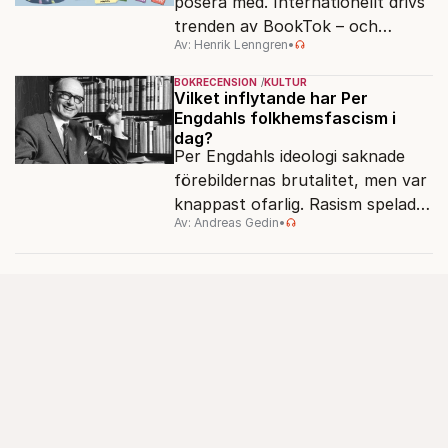
posera med. Internationellt drivs
trenden av BookTok – och
Av: Henrik Lenngren
•
förlagen följer efter.
BOKRECENSION
KULTUR
Vilket inflytande har Per
Engdahls folkhemsfascism i
dag?
Per Engdahls ideologi saknade
förebildernas brutalitet, men var
knappast ofarlig. Rasism spelades
Av: Andreas Gedin
•
ned i förmån för "kultur". Känns
det igen?