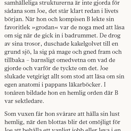
samhälleliga strukturerna är inte gjorda för
sådana som Joe, det står klart redan i livets
början. När hon och kompisen B lekte sin
favoritlek »grodan« var de noga med att låsa
om sig när de gick in i badrummet. De drog
av sina trosor, duschade kakelgolvet till en
grund sjö, la sig på mage och gned fram och
tillbaka – barnsligt omedvetna om vad de
gjorde och varför de tyckte om det. Joe
slukade vetgirigt allt som stod att läsa om sin
egen anatomi i pappans läkarböcker. I
tonåren bildade hon en hemlig orden där B
var sektledare.
Som vuxen får hon svårare att hålla sin lust
hemlig, när den blottas blir det omöjligt för
Joe att behålla ett vanligt jobb eller leva i en