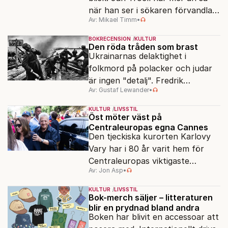
när han ser i sökaren förvandlas
Av: Mikael Timm
•
vardagen till underverk. Fyllda 95
gör han en ny film.
BOKRECENSION
KULTUR
Den röda tråden som brast
Ukrainarnas delaktighet i
folkmord på polacker och judar
är ingen "detalj". Fredrik
Av: Gustaf Lewander
•
Segerfeldts iver att skildra den
ryska imperialismen leder till en
KULTUR
LIVSSTIL
förenklad bild av historien.
Öst möter väst på
Centraleuropas egna Cannes
Den tjeckiska kurorten Karlovy
Vary har i 80 år varit hem för
Centraleuropas viktigaste
Av: Jon Asp
•
filmfestival – en plats där
Hollywoodglans möter
KULTUR
LIVSSTIL
egensinnighet.
Bok-merch säljer – litteraturen
blir en prydnad bland andra
Boken har blivit en accessoar att