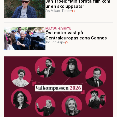
Jan Troell: ”Min första film kom
ur en skoluppsats”
Av: Mikael Timm
•
KULTUR
LIVSSTIL
Öst möter väst på
Centraleuropas egna Cannes
Av: Jon Asp
•