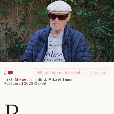
Bjud någon på artikeln
Lyssna
Text:
Mikael Timm
Bild: Mikael Timm
Publicerad 2026-08-08
R