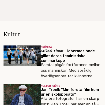
Kultur
KRÖNIKA
Mikael Timm:
Habermas hade
gillat deras feministiska
sommarkupp
Samtal pågår fortfarande mellan
oss människor. Med språklig
överlägsenhet tar kvinnorna
över det offentliga rummet.
KULTUR
MÖTET
Jan Troell: ”Min första film kom
ur en skoluppsats”
Alla bra fotografer har en skarp
blick. Jan Troell har mer än så –