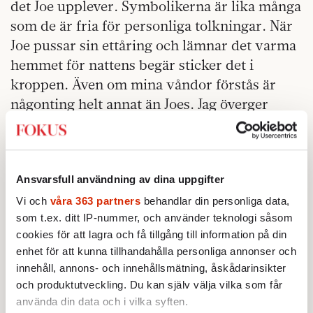
det Joe upplever. Symbolikerna är lika många
som de är fria för personliga tolkningar. När
Joe pussar sin ettåring och lämnar det varma
hemmet för nattens begär sticker det i
kroppen. Även om mina våndor förstås är
någonting helt annat än Joes. Jag överger
liksom inte mina barn på nätterna för sådant
som att åka och bli piskad i en kulvert. Men
den som går på »Nymphomaniac« för att bli
Ansvarsfull användning av dina uppgifter
upphetsad borde snarare se någonting
hemma eller överväga att söka hjälp. Det är
Vi och
våra 363 partners
behandlar din personliga data,
som t.ex. ditt IP-nummer, och använder teknologi såsom
inte en kittlande erotisk upplevelse att se
cookies för att lagra och få tillgång till information på din
nymfomanens liv passera revy.
enhet för att kunna tillhandahålla personliga annonser och
innehåll, annons- och innehållsmätning, åskådarinsikter
Joe går på missbrukarmöten, tömmer
och produktutveckling. Du kan själv välja vilka som får
lägenheten på det som kan associeras med
använda din data och i vilka syften.
sex och vadderar alla hörn. När hon nästan