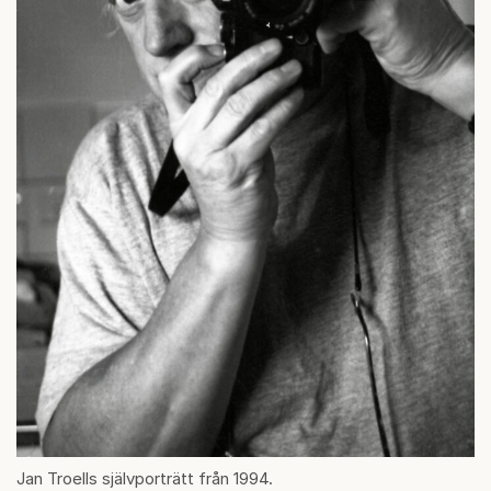
Jan Troells självporträtt från 1994.