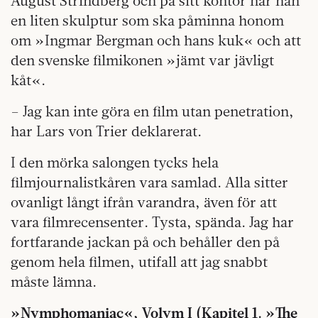
August Strindberg och på sitt kontor har han
en liten skulptur som ska påminna honom
om »Ingmar Bergman och hans kuk« och att
den svenske filmikonen »jämt var jävligt
kåt«.
– Jag kan inte göra en film utan penetration,
har Lars von Trier deklarerat.
I den mörka salongen tycks hela
filmjournalistkåren vara samlad. Alla sitter
ovanligt långt ifrån varandra, även för att
vara filmrecensenter. Tysta, spända. Jag har
fortfarande jackan på och behåller den på
genom hela filmen, utifall att jag snabbt
måste lämna.
»Nymphomaniac«, Volym I (Kapitel 1.
»The