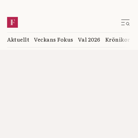
Aktuellt
Veckans Fokus
Val 2026
Krönikor
K