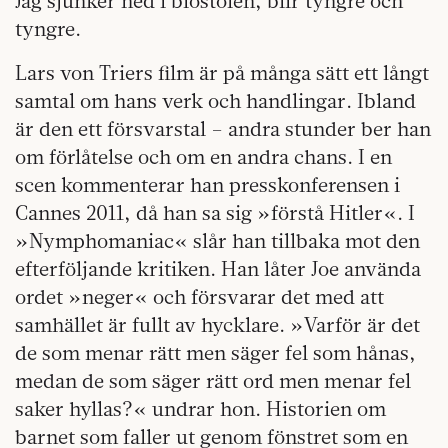
Jag sjunker ned i biostolen, blir tyngre och
tyngre.
Lars von Triers film är på många sätt ett långt
samtal om hans verk och handlingar. Ibland
är den ett försvarstal – andra stunder ber han
om förlåtelse och om en andra chans. I en
scen kommenterar han presskonferensen i
Cannes 2011, då han sa sig »förstå Hitler«. I
»Nymphomaniac« slår han tillbaka mot den
efterföljande kritiken. Han låter Joe använda
ordet »neger« och försvarar det med att
samhället är fullt av hycklare. »Varför är det
de som menar rätt men säger fel som hånas,
medan de som säger rätt ord men menar fel
saker hyllas?« undrar hon. Historien om
barnet som faller ut genom fönstret som en