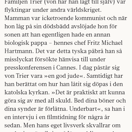
Familjen Trier (von har han lagt till själv) var
flyktingar under andra världskriget.
Mamman var icketroende kommunist och när
hon låg på sin dödsbädd avslöjade hon för
sonen att han egentligen hade en annan
biologisk pappa – hennes chef Fritz Michael
Hartmann. Det var detta tyska påbrå han så
misslyckat försökte hänvisa till under
presskonferensen i Cannes. I dag påstår sig
von Trier vara »en god jude«. Samtidigt har
han berättat om hur han låtit sig döpas i den
katolska kyrkan. »Det är praktiskt att kunna
göra sig av med all skuld. Bed dina böner och
dina synder är förlåtna. Underbart«, sa han i
en intervju i en filmtidning för några år
sedan. Men hans eget livsverk skvallrar om