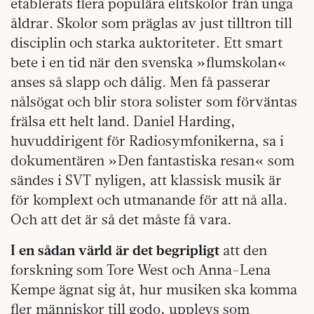
etablerats flera populära elitskolor från unga
åldrar. Skolor som präglas av just tilltron till
disciplin och starka auktoriteter. Ett smart
bete i en tid när den svenska »flumskolan«
anses så slapp och dålig. Men få passerar
nålsögat och blir stora solister som förväntas
frälsa ett helt land. Daniel Harding,
huvuddirigent för Radiosymfonikerna, sa i
dokumentären »Den fantastiska resan« som
sändes i SVT nyligen, att klassisk musik är
för komplext och utmanande för att nå alla.
Och att det är så det måste få vara.
I en sådan värld är det begripligt
att den
forskning som Tore West och Anna-Lena
Kempe ägnat sig åt, hur musiken ska komma
fler människor till godo, upplevs som