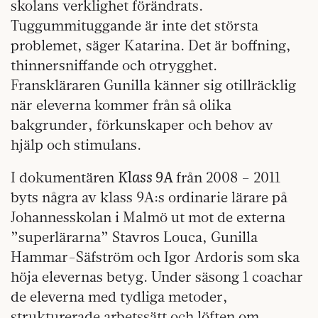
skolans verklighet förändrats.
Tuggummituggande är inte det största
problemet, säger Katarina. Det är boffning,
thinnersniffande och otrygghet.
Franskläraren Gunilla känner sig otillräcklig
när eleverna kommer från så olika
bakgrunder, förkunskaper och behov av
hjälp och stimulans.
Klass 9A
I dokumentären
från 2008 – 2011
byts några av klass 9A:s ordinarie lärare på
Johannesskolan i Malmö ut mot de externa
”superlärarna” Stavros Louca, Gunilla
Hammar-Säfström och Igor Ardoris som ska
höja elevernas betyg. Under säsong 1 coachar
de eleverna med tydliga metoder,
strukturerade arbetssätt och löften om