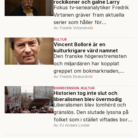
rockikoner och galne Larry
Fokus tv-serieanalytiker Fredrik
Virtanen gräver fram aktuella
serier som håller för
Av: Fredrik Virtanen
•
augustisoffan – när
sensommarmörkret smyger sig
KULTUR
på och tv-utbudet blir din bästa
Vincent Bolloré är en
kulturkrigare värd namnet
vän.
Den franske högerextremisten
och miljardären har kopplat
greppet om bokmarknaden,
Av: Fredrik Ekelund
•
filmbolag, tv- och radiokanaler.
Det ska föra Le Pen till seger.
BOKRECENSION
KULTUR
Historien tog inte slut och
liberalismen blev övermodig
Liberalismen blev lomhörd och
gränslös. Den slutade lyssna på
folket som i stället viftades bort
Av: PJ Anders Linder
och misstänkliggjordes. Men kan
liberalismen komma tillbaka?