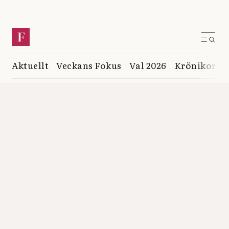
Aktuellt
Veckans Fokus
Val 2026
Krönikor
K