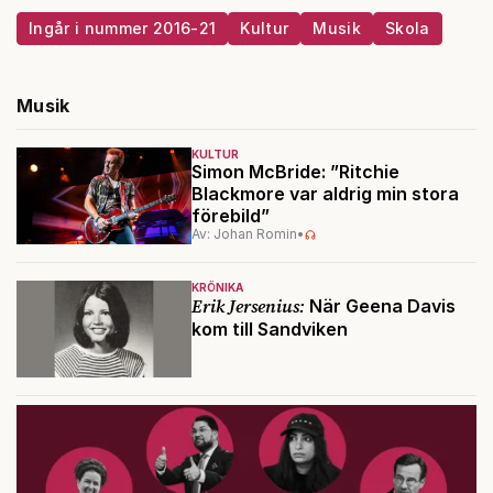
Ingår i nummer 2016-21
Kultur
Musik
Skola
Musik
KULTUR
Simon McBride: ”Ritchie
Blackmore var aldrig min stora
förebild”
Av: Johan Romin
•
KRÖNIKA
Erik Jersenius:
När Geena Davis
kom till Sandviken