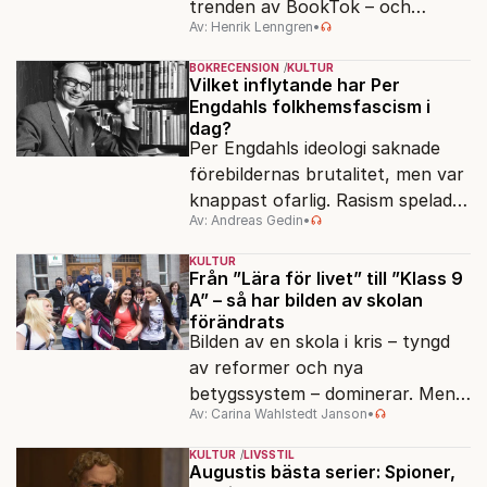
trenden av BookTok – och
Av: Henrik Lenngren
•
förlagen följer efter.
BOKRECENSION
KULTUR
Vilket inflytande har Per
Engdahls folkhemsfascism i
dag?
Per Engdahls ideologi saknade
förebildernas brutalitet, men var
knappast ofarlig. Rasism spelades
Av: Andreas Gedin
•
ned i förmån för "kultur". Känns
det igen?
KULTUR
Från ”Lära för livet” till ”Klass 9
A” – så har bilden av skolan
förändrats
Bilden av en skola i kris – tyngd
av reformer och nya
betygssystem – dominerar. Men
Av: Carina Wahlstedt Janson
•
vem äger berättelsen om skolan?
KULTUR
LIVSSTIL
Augustis bästa serier: Spioner,