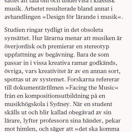
sättet att tala om och undervisa i klassisk
musik. Arbetet resulterade bland annat i
avhandlingen »Design för lärande i musik«.
Studien ringar tydligt in det obsoleta
synsättet. Hur lärarna menar att musiken är
överjordisk och premierar en stereotyp
uppfattning av begåvning. Bara de som
passar in i vissa kreativa ramar godkänds,
övriga, vars kreativitet är av en annan sort,
spottas ut av systemet. Forskarna refererar
till dokumentärfilmen »Facing the Music«
från en kompositionsutbildning på en
musikhögskola i Sydney. När en student
skälls ut och blir kallad obegåvad av sin
lärare, lyfter professorn sina händer, pekar
mot himlen, och säger att »det ska komma