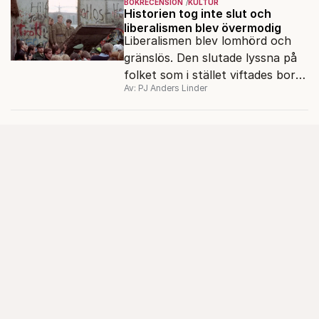
BOKRECENSION
KULTUR
Historien tog inte slut och
liberalismen blev övermodig
Liberalismen blev lomhörd och
gränslös. Den slutade lyssna på
folket som i stället viftades bort
Av: PJ Anders Linder
och misstänkliggjordes. Men kan
liberalismen komma tillbaka?