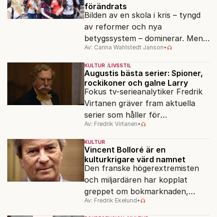
förändrats
Bilden av en skola i kris – tyngd
av reformer och nya
betygssystem – dominerar. Men
Av: Carina Wahlstedt Janson
•
vem äger berättelsen om skolan?
KULTUR
LIVSSTIL
Augustis bästa serier: Spioner,
rockikoner och galne Larry
Fokus tv-serieanalytiker Fredrik
Virtanen gräver fram aktuella
serier som håller för
Av: Fredrik Virtanen
•
augustisoffan – när
sensommarmörkret smyger sig
KULTUR
på och tv-utbudet blir din bästa
Vincent Bolloré är en
kulturkrigare värd namnet
vän.
Den franske högerextremisten
och miljardären har kopplat
greppet om bokmarknaden,
Av: Fredrik Ekelund
•
filmbolag, tv- och radiokanaler.
Det ska föra Le Pen till seger.