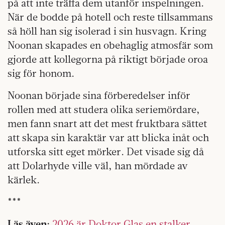
på att inte träffa dem utanför inspelningen.
När de bodde på hotell och reste tillsammans
så höll han sig isolerad i sin husvagn. Kring
Noonan skapades en obehaglig atmosfär som
gjorde att kollegorna på riktigt började oroa
sig för honom.
Noonan började sina förberedelser inför
rollen med att studera olika seriemördare,
men fann snart att det mest fruktbara sättet
att skapa sin karaktär var att blicka inåt och
utforska sitt eget mörker. Det visade sig då
att Dolarhyde ville väl, han mördade av
kärlek.
***
Läs även:
2026 är Doktor Glas en stalker