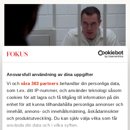
Brian Cox är utan tvekan den bäste som spelat Hannibal
Lecter. Foto: Twentieth Century Fox
Ansvarsfull användning av dina uppgifter
Vi och
våra 363 partners
behandlar din personliga data,
Cox baserade Lecter på landsmannen Peter
som t.ex. ditt IP-nummer, och använder teknologi såsom
Manuel, en seriemördare som saknade alla
cookies för att lagra och få tillgång till information på din
mänskliga begrepp om rätt och fel. Allen
enhet för att kunna tillhandahålla personliga annonser och
umgicks med blinda för att ta efter deras
innehåll, annons- och innehållsmätning, åskådarinsikter
rörelse och mimik och täckte under långa
och produktutveckling. Du kan själv välja vilka som får
använda din data och i vilka syften.
perioder för sina egna ögon för att kunna leva