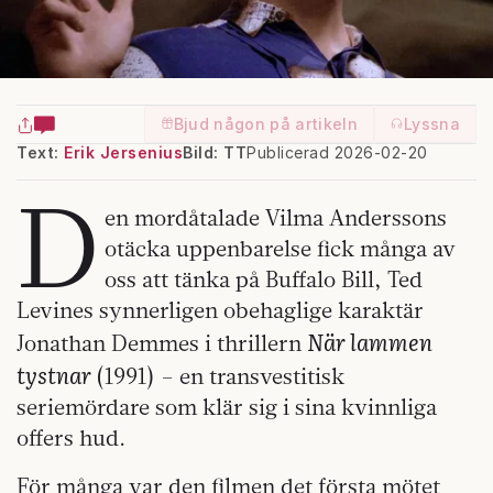
Bjud någon på artikeln
Lyssna
Text:
Erik Jersenius
Bild: TT
Publicerad 2026-02-20
D
en mordåtalade Vilma Anderssons
otäcka uppenbarelse fick många av
oss att tänka på Buffalo Bill, Ted
Levines synnerligen obehaglige karaktär
När lammen
Jonathan Demmes i thrillern
tystnar
(1991) – en transvestitisk
seriemördare som klär sig i sina kvinnliga
offers hud.
För många var den filmen det första mötet