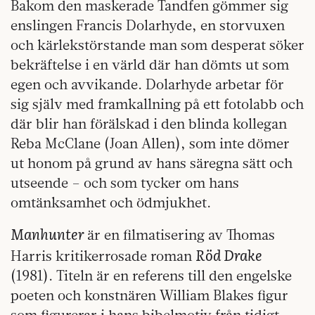
Bakom den maskerade Tandfen gömmer sig
enslingen Francis Dolarhyde, en storvuxen
och kärlekstörstande man som desperat söker
bekräftelse i en värld där han dömts ut som
egen och avvikande. Dolarhyde arbetar för
sig själv med framkallning på ett fotolabb och
där blir han förälskad i den blinda kollegan
Reba McClane (Joan Allen), som inte dömer
ut honom på grund av hans säregna sätt och
utseende – och som tycker om hans
omtänksamhet och ödmjukhet.
Manhunter
är en filmatisering av Thomas
Röd Drake
Harris kritikerrosade roman
(1981). Titeln är en referens till den engelske
poeten och konstnären William Blakes figur
som figurerar i hans bibelmotiv från tidigt