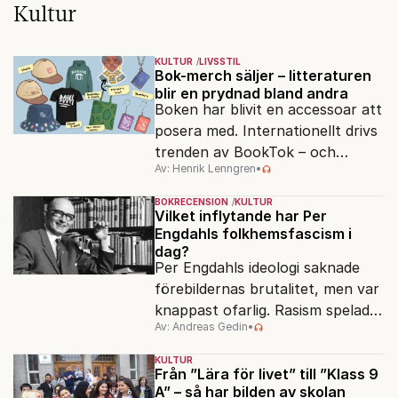
Kultur
KULTUR
LIVSSTIL
Bok-merch säljer – litteraturen
blir en prydnad bland andra
Boken har blivit en accessoar att
posera med. Internationellt drivs
trenden av BookTok – och
Av: Henrik Lenngren
•
förlagen följer efter.
BOKRECENSION
KULTUR
Vilket inflytande har Per
Engdahls folkhemsfascism i
dag?
Per Engdahls ideologi saknade
förebildernas brutalitet, men var
knappast ofarlig. Rasism spelades
Av: Andreas Gedin
•
ned i förmån för "kultur". Känns
det igen?
KULTUR
Från ”Lära för livet” till ”Klass 9
A” – så har bilden av skolan