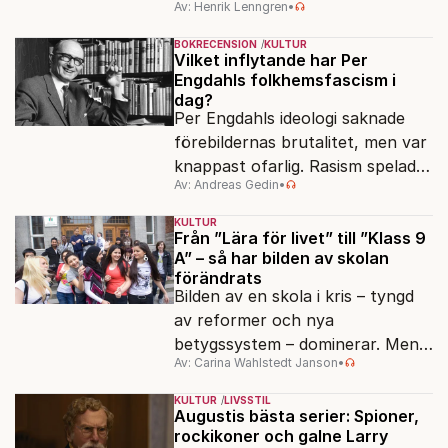
Av: Henrik Lenngren
•
förlagen följer efter.
BOKRECENSION
KULTUR
Vilket inflytande har Per
Engdahls folkhemsfascism i
dag?
Per Engdahls ideologi saknade
förebildernas brutalitet, men var
knappast ofarlig. Rasism spelades
Av: Andreas Gedin
•
ned i förmån för "kultur". Känns
det igen?
KULTUR
Från ”Lära för livet” till ”Klass 9
A” – så har bilden av skolan
förändrats
Bilden av en skola i kris – tyngd
av reformer och nya
betygssystem – dominerar. Men
Av: Carina Wahlstedt Janson
•
vem äger berättelsen om skolan?
KULTUR
LIVSSTIL
Augustis bästa serier: Spioner,
rockikoner och galne Larry