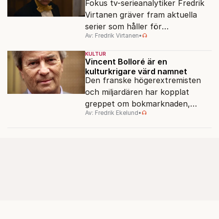
Fokus tv-serieanalytiker Fredrik
Virtanen gräver fram aktuella
serier som håller för
Av: Fredrik Virtanen
•
augustisoffan – när
sensommarmörkret smyger sig
KULTUR
på och tv-utbudet blir din bästa
Vincent Bolloré är en
kulturkrigare värd namnet
vän.
Den franske högerextremisten
och miljardären har kopplat
greppet om bokmarknaden,
Av: Fredrik Ekelund
•
filmbolag, tv- och radiokanaler.
Det ska föra Le Pen till seger.