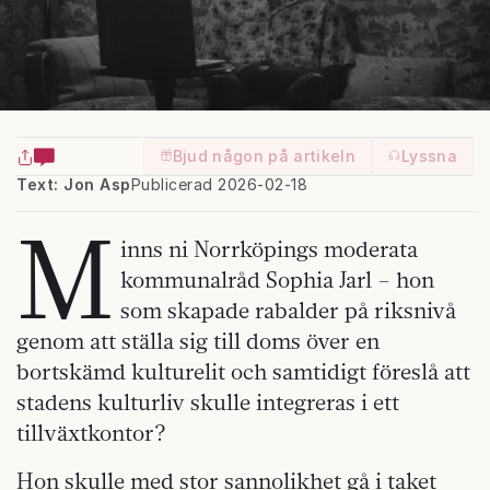
Bjud någon på artikeln
Lyssna
Text: Jon Asp
Publicerad 2026-02-18
M
inns ni Norrköpings moderata
kommunalråd Sophia Jarl – hon
som skapade rabalder på riksnivå
genom att ställa sig till doms över en
bortskämd kulturelit och samtidigt föreslå att
stadens kulturliv skulle integreras i ett
tillväxtkontor?
Hon skulle med stor sannolikhet gå i taket