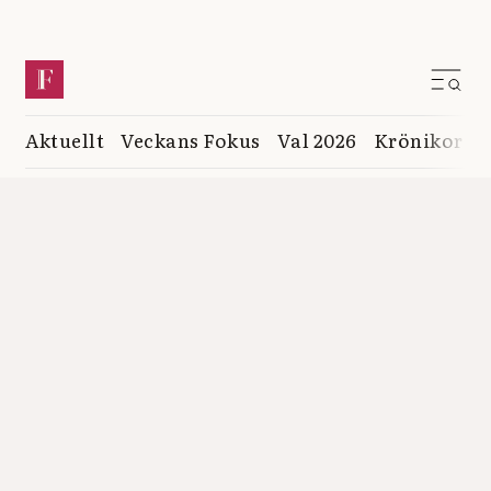
Aktuellt
Veckans Fokus
Val 2026
Krönikor
K