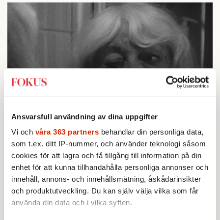
Ansvarsfull användning av dina uppgifter
Vi och
våra 363 partners
behandlar din personliga data,
som t.ex. ditt IP-nummer, och använder teknologi såsom
cookies för att lagra och få tillgång till information på din
Doggerland
Anita Holm i Kim Ekbergs
. Foto: Kim Ekberg
enhet för att kunna tillhandahålla personliga annonser och
innehåll, annons- och innehållsmätning, åskådarinsikter
och produktutveckling. Du kan själv välja vilka som får
undrade en man i publiken
EFTER VISNINGEN
använda din data och i vilka syften.
hur mycket Ekberg inspirerats av Wim