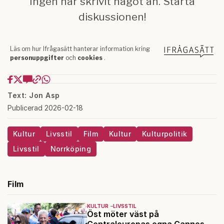
Text: Jon Asp
Publicerad 2026-02-18
Kultur
Livsstil
Film
Kultur
Kulturpolitik
Livsstil
Norrköping
Film
KULTUR
LIVSSTIL
Öst möter väst på
Centraleuropas egna Cannes