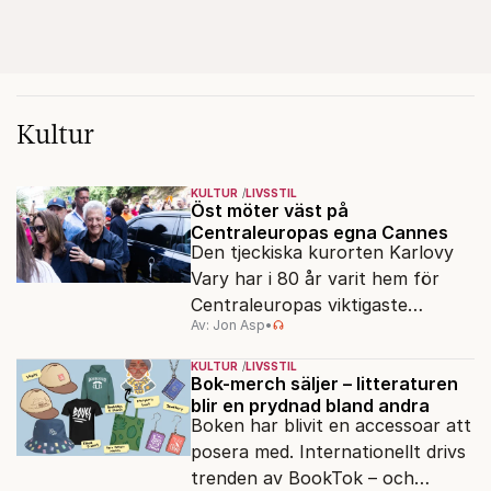
Kultur
KULTUR
LIVSSTIL
Öst möter väst på
Centraleuropas egna Cannes
Den tjeckiska kurorten Karlovy
Vary har i 80 år varit hem för
Centraleuropas viktigaste
Av: Jon Asp
•
filmfestival – en plats där
Hollywoodglans möter
KULTUR
LIVSSTIL
egensinnighet.
Bok-merch säljer – litteraturen
blir en prydnad bland andra
Boken har blivit en accessoar att
posera med. Internationellt drivs
trenden av BookTok – och