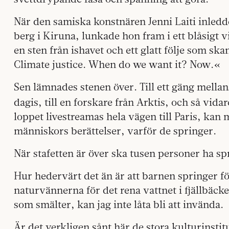
När den samiska konstnären Jenni Laiti inledde
berg i Kiruna, lunkade hon fram i ett blåsigt
en sten från ishavet och ett glatt följe som 
Climate justice. When do we want it? Now.«
Sen lämnades stenen över. Till ett gäng mellanst
dagis, till en forskare från Arktis, och så vidar
loppet livestreamas hela vägen till Paris, kan m
människors berättelser, varför de springer.
När stafetten är över ska tusen personer ha sp
Hur hedervärt det än är att barnen springer 
naturvännerna för det rena vattnet i fjällbäck
som smälter, kan jag inte låta bli att invända.
Är det verkligen sånt här de stora kulturinsti