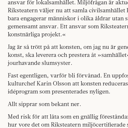
ansvar för lokalsamhället. Miljöfrågan är aktu
Riksteatern väljer nu att samla civilsamhället 
bara engagerar människor i olika åldrar utan
gemensamt ansvar. Ett ansvar som Riksteatern
konstnärliga projekt.«
Jag är så trött på att konsten, om jag nu är gen
konst, ska leverera och prestera åt »samhälle
jourhavande slumsyster.
Fast egentligen, varför bli förvånad. En uppfo
kulturchef Karin Olsson att konsten reduceras t
idéprogram som presenterades nyligen.
Allt sipprar som bekant ner.
Med risk för att låta som en gnällig förestånda
hur vore det om Riksteatern miljöcertifierade