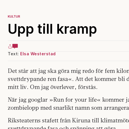
KULTUR
Upp till kramp
Text:
Elsa Westerstad
Det står att jag ska göra mig redo för fem kil
svettdrypande ren fasa«. Att det kommer bli 
mitt liv. Om jag överlever, förstås.
När jag googlar »Run for your life« kommer jag 
zombielopp med snarlikt namn som arrangera
Riksteaterns stafett från Kiruna till klimatmöte
svettdrypande fasa och spänning att göra.