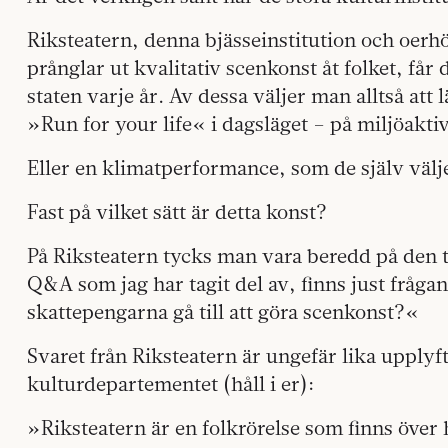
Riksteatern, denna bjässeinstitution och oerh
prånglar ut kvalitativ scenkonst åt folket, får
staten varje år. Av dessa väljer man alltså att 
»Run for your life« i dagsläget – på miljöakti
Eller en klimatperformance, som de själv väljer
Fast på vilket sätt är detta konst?
På Riksteatern tycks man vara beredd på den t
Q&A som jag har tagit del av, finns just fråga
skattepengarna gå till att göra scenkonst?«
Svaret från Riksteatern är ungefär lika uppl
kulturdepartementet (håll i er):
»Riksteatern är en folkrörelse som finns över h