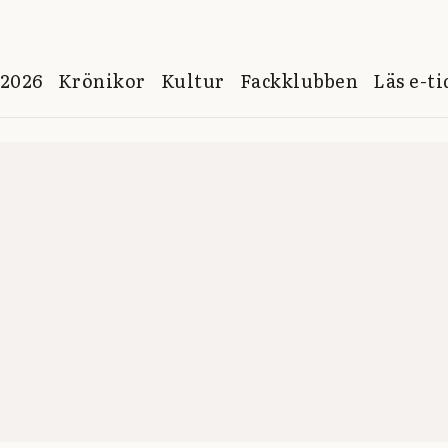
 2026
Krönikor
Kultur
Fackklubben
Läs e-t