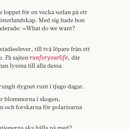
 loppet för en vecka sedan på ett
 vinterlandskap. Med sig hade hon
skanderade: »What do we want?
adieelever, till två löpare från ett
runforyourlife
e. På sajten
, där
an lyssna till alla dessa
rungit dygnet runt i tjugo dagar.
för blommorna i skogen,
en och forskarna för polarisarna
tutionerna ska hålla på med?