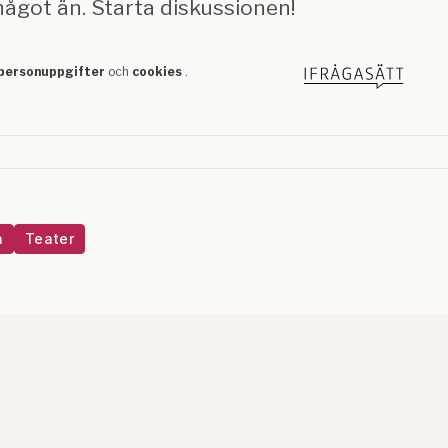
n
Teater