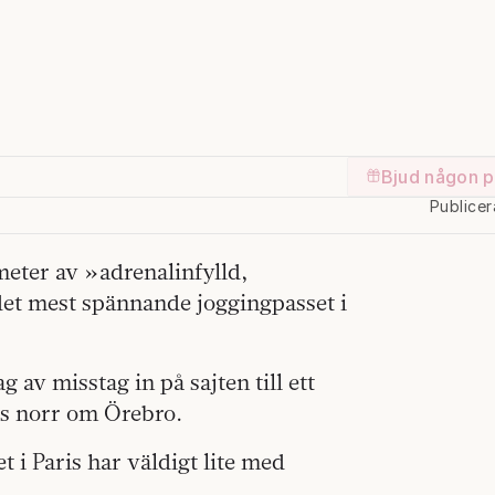
Bjud någon p
Publicer
ometer av »adrenalinfylld,
det mest spännande joggingpasset i
av misstag in på sajten till ett
s norr om Örebro.
t i Paris har väldigt lite med