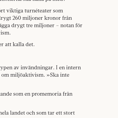
ört viktiga turnéteater som
 drygt 260 miljoner kronor från
lägga drygt tre miljoner – notan för
vism.
 att kalla det.
ypen av invändningar. I en intern
n om miljöaktivism. »Ska inte
yftande som en promemoria från
ela landet och som tar ett stort