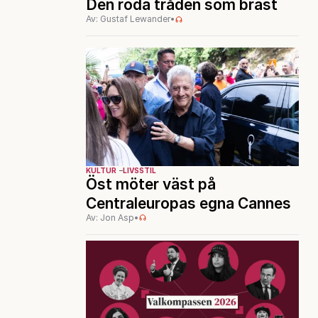
Den röda tråden som brast
Av: Gustaf Lewander
•
KULTUR
LIVSSTIL
Öst möter väst på
Centraleuropas egna Cannes
Av: Jon Asp
•