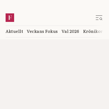
Aktuellt
Veckans Fokus
Val 2026
Krönikor
K