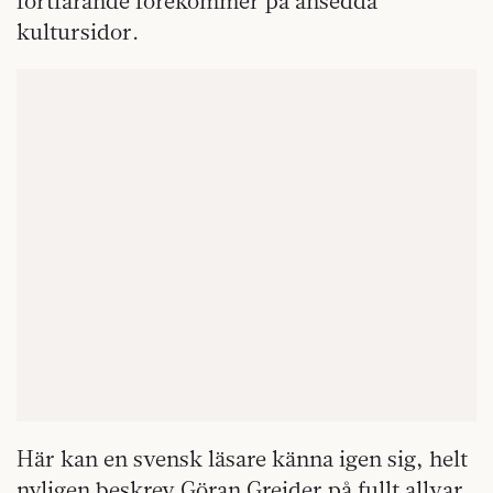
fortfarande förekommer på ansedda
kultursidor.
Här kan en svensk läsare känna igen sig, helt
nyligen beskrev Göran Greider på fullt allvar