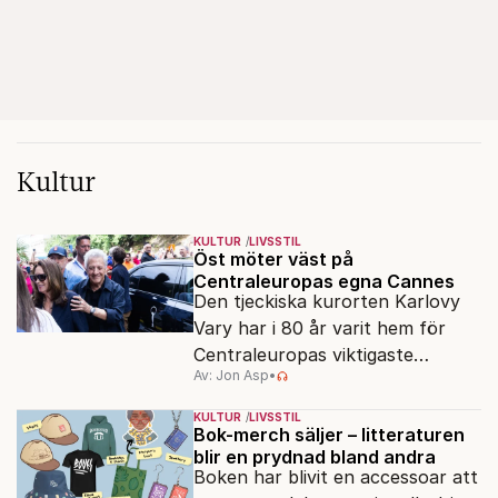
Kultur
KULTUR
LIVSSTIL
Öst möter väst på
Centraleuropas egna Cannes
Den tjeckiska kurorten Karlovy
Vary har i 80 år varit hem för
Centraleuropas viktigaste
Av: Jon Asp
•
filmfestival – en plats där
Hollywoodglans möter
KULTUR
LIVSSTIL
egensinnighet.
Bok-merch säljer – litteraturen
blir en prydnad bland andra
Boken har blivit en accessoar att