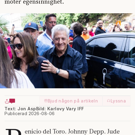
möter egensinnighet.
Bjud någon på artikeln
Lyssna
Text: Jon Asp
Bild: Karlovy Vary IFF
Publicerad 2026-08-06
enicio del Toro. Johnny Depp. Jude