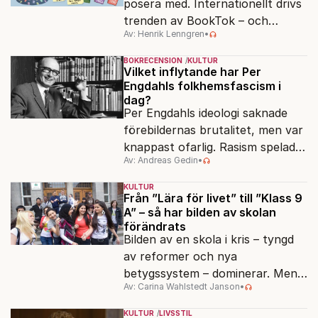
posera med. Internationellt drivs
trenden av BookTok – och
Av: Henrik Lenngren
•
förlagen följer efter.
BOKRECENSION
KULTUR
Vilket inflytande har Per
Engdahls folkhemsfascism i
dag?
Per Engdahls ideologi saknade
förebildernas brutalitet, men var
knappast ofarlig. Rasism spelades
Av: Andreas Gedin
•
ned i förmån för "kultur". Känns
det igen?
KULTUR
Från ”Lära för livet” till ”Klass 9
A” – så har bilden av skolan
förändrats
Bilden av en skola i kris – tyngd
av reformer och nya
betygssystem – dominerar. Men
Av: Carina Wahlstedt Janson
•
vem äger berättelsen om skolan?
KULTUR
LIVSSTIL