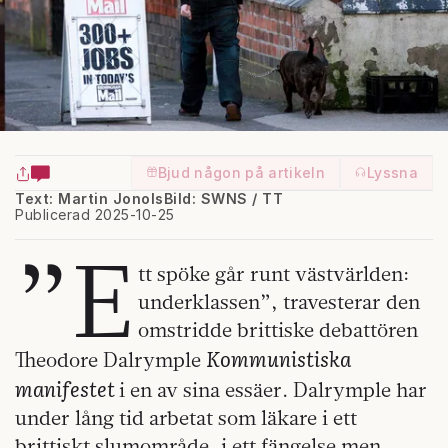
Bjud någon på artikeln
Lyssna
Text: Martin Jonols
Bild: SWNS / TT
Publicerad 2025-10-25
”E
tt spöke går runt västvärlden:
underklassen”, travesterar den
omstridde brittiske debattören
Kommunistiska
Theodore Dalrymple
manifestet
i en av sina essäer. Dalrymple har
under lång tid arbetat som läkare i ett
brittiskt slumområde, i ett fängelse men