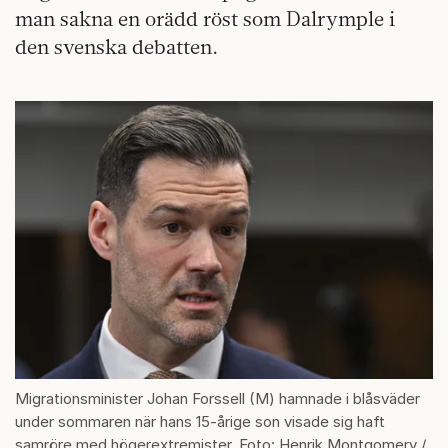
man sakna en orädd röst som Dalrymple i
den svenska debatten.
Migrationsminister Johan Forssell (M) hamnade i blåsväder
under sommaren när hans 15-årige son visade sig haft
samröre med högerextremister. Foto: Henrik Montgomery /