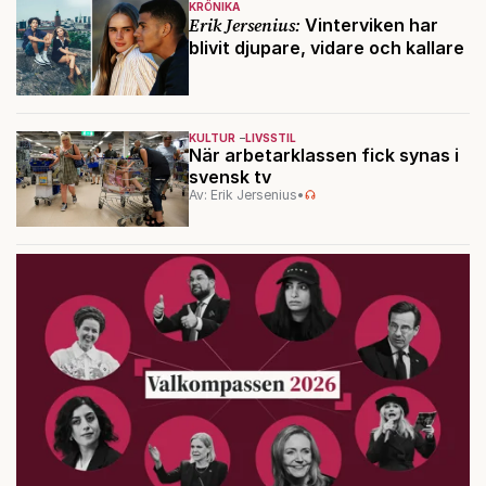
KRÖNIKA
Erik Jersenius:
Vinterviken har
blivit djupare, vidare och kallare
KULTUR
LIVSSTIL
När arbetarklassen fick synas i
svensk tv
Av: Erik Jersenius
•