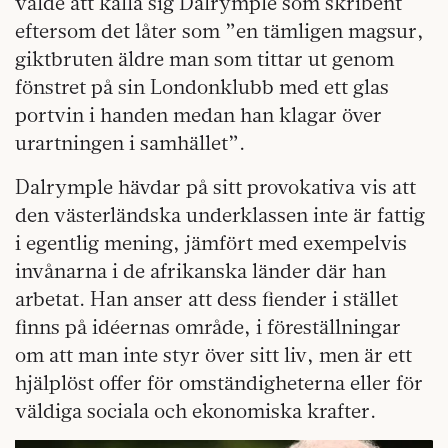
valde att kalla sig Dalrymple som skribent
eftersom det låter som ”en tämligen magsur,
giktbruten äldre man som tittar ut genom
fönstret på sin Londonklubb med ett glas
portvin i handen medan han klagar över
urartningen i samhället”.
Dalrymple hävdar på sitt provokativa vis att
den västerländska underklassen inte är fattig
i egentlig mening, jämfört med exempelvis
invånarna i de afrikanska länder där han
arbetat. Han anser att dess fiender i stället
finns på idéernas område, i föreställningar
om att man inte styr över sitt liv, men är ett
hjälplöst offer för omständigheterna eller för
väldiga sociala och ekonomiska krafter.