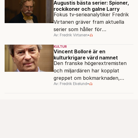
Augustis bästa serier: Spioner,
rockikoner och galne Larry
Fokus tv-serieanalytiker Fredrik
Virtanen gräver fram aktuella
serier som håller för
Av: Fredrik Virtanen
•
augustisoffan – när
sensommarmörkret smyger sig
KULTUR
på och tv-utbudet blir din bästa
Vincent Bolloré är en
kulturkrigare värd namnet
vän.
Den franske högerextremisten
och miljardären har kopplat
greppet om bokmarknaden,
Av: Fredrik Ekelund
•
filmbolag, tv- och radiokanaler.
Det ska föra Le Pen till seger.