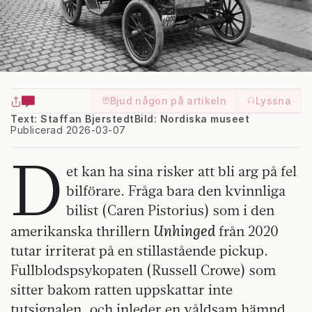
Bjud någon på artikeln
Lyssna
Text: Staffan Bjerstedt
Bild: Nordiska museet
Publicerad 2026-03-07
D
et kan ha sina risker att bli arg på fel
bilförare. Fråga bara den kvinnliga
bilist (Caren Pistorius) som i den
Unhinged
amerikanska thrillern
från 2020
tutar irriterat på en stillastående pickup.
Fullblodspsykopaten (Russell Crowe) som
sitter bakom ratten uppskattar inte
tutsignalen, och inleder en våldsam hämnd