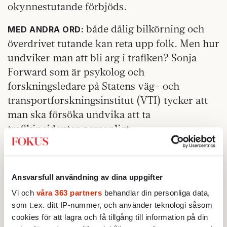
okynnestutande förbjöds.
både dålig bilkörning och
MED ANDRA ORD:
överdrivet tutande kan reta upp folk. Men hur
undviker man att bli arg i trafiken? Sonja
Forward som är psykolog och
forskningsledare på Statens väg- och
transportforskningsinstitut (VTI) tycker att
man ska försöka undvika att ta
trafikincidenter personligt.
− I vissa delar av världen tutas det mycket
och man kan då säga att det blivit en del av
Ansvarsfull användning av dina uppgifter
deras körstil. Ett sätt att komma fram. Detta
beteende behöver inte vara kopplat till vare
Vi och
våra 363 partners
behandlar din personliga data,
som t.ex. ditt IP-nummer, och använder teknologi såsom
sig stress eller irritation. I Sverige där det är
cookies för att lagra och få tillgång till information på din
ovanligare är chansen större att det är ett sätt