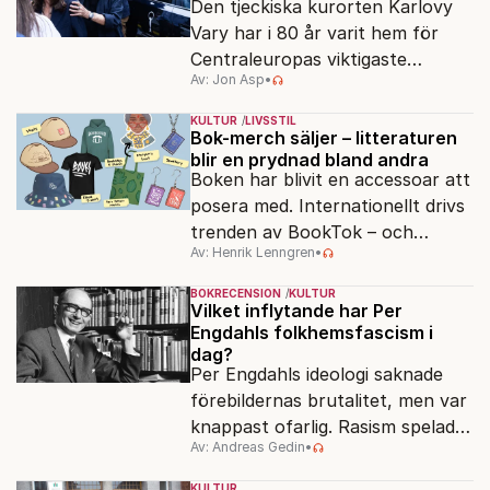
Den tjeckiska kurorten Karlovy
Vary har i 80 år varit hem för
Centraleuropas viktigaste
Av: Jon Asp
•
filmfestival – en plats där
Hollywoodglans möter
KULTUR
LIVSSTIL
egensinnighet.
Bok-merch säljer – litteraturen
blir en prydnad bland andra
Boken har blivit en accessoar att
posera med. Internationellt drivs
trenden av BookTok – och
Av: Henrik Lenngren
•
förlagen följer efter.
BOKRECENSION
KULTUR
Vilket inflytande har Per
Engdahls folkhemsfascism i
dag?
Per Engdahls ideologi saknade
förebildernas brutalitet, men var
knappast ofarlig. Rasism spelades
Av: Andreas Gedin
•
ned i förmån för "kultur". Känns
det igen?
KULTUR