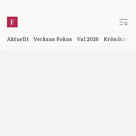
Aktuellt
Veckans Fokus
Val 2026
Krönikor
K