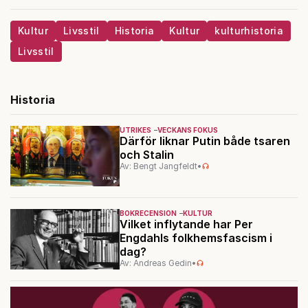
Kultur
Livsstil
Historia
Kultur
kulturhistoria
Livsstil
Historia
UTRIKES
VECKANS FOKUS
Därför liknar Putin både tsaren
och Stalin
Av: Bengt Jangfeldt
•
BOKRECENSION
KULTUR
Vilket inflytande har Per
Engdahls folkhemsfascism i
dag?
Av: Andreas Gedin
•