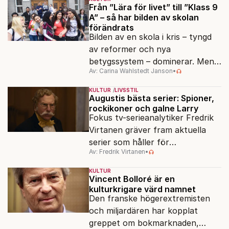
Från ”Lära för livet” till ”Klass 9
A” – så har bilden av skolan
förändrats
Bilden av en skola i kris – tyngd
av reformer och nya
betygssystem – dominerar. Men
Av: Carina Wahlstedt Janson
•
vem äger berättelsen om skolan?
KULTUR
LIVSSTIL
Augustis bästa serier: Spioner,
rockikoner och galne Larry
Fokus tv-serieanalytiker Fredrik
Virtanen gräver fram aktuella
serier som håller för
Av: Fredrik Virtanen
•
augustisoffan – när
sensommarmörkret smyger sig
KULTUR
på och tv-utbudet blir din bästa
Vincent Bolloré är en
kulturkrigare värd namnet
vän.
Den franske högerextremisten
och miljardären har kopplat
greppet om bokmarknaden,