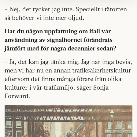
Om du vill läsa mer om hur vi hanterar personuppgifter
− Nej, det tycker jag inte. Speciellt i tätorten
kan du göra det
här
.
så behöver vi inte mer oljud.
Har du någon uppfattning om ifall vår
användning av signalhornet förändrats
jämfört med för några decennier sedan?
− Ja, det kan jag tänka mig. Jag har inga bevis,
men vi har nu en annan trafiksäkerhetskultur
eftersom det finns många förare från olika
kulturer i vår trafikmiljö, säger Sonja
Forward.