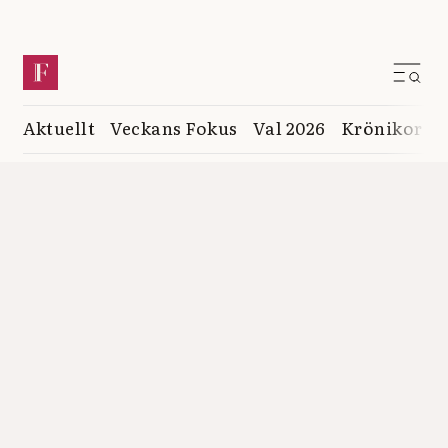
Aktuellt
Veckans Fokus
Val 2026
Krönikor
K