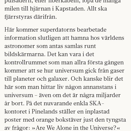
pulsådern, eller fiberkabeln, löpa de många
milen till hjärnan i Kapstaden. Allt ska
fjärrstyras därifrån.
Här kommer superdatorns bearbetade
information slutligen att hamna hos världens
astronomer som antas samlas runt
bildskärmarna. Det kan vara i det
kontrollrummet som man allra första gången
kommer att se hur universum gick från gaser
till planeter och galaxer. Och kanske blir det
här som man hittar liv någon annanstans i
universum – även om det är några miljarder
år bort. På det nuvarande enkla SKA-
kontoret i Pinelands ställer en inplastad
poster med orange bokstäver just den tyngsta
av frågor: »Are We Alone in the Universe?«