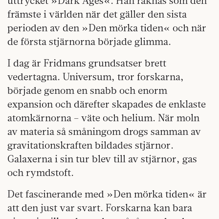
uttrycket »Dark Ages«. Han räknas som den
främste i världen när det gäller den sista
perioden av den »Den mörka tiden« och när
de första stjärnorna började glimma.
I dag är Fridmans grundsatser brett
vedertagna. Universum, tror forskarna,
började genom en snabb och enorm
expansion och därefter skapades de enklaste
atomkärnorna – väte och helium. När moln
av materia så småningom drogs samman av
gravitationskraften bildades stjärnor.
Galaxerna i sin tur blev till av stjärnor, gas
och rymdstoft.
Det fascinerande med »Den mörka tiden« är
att den just var svart. Forskarna kan bara