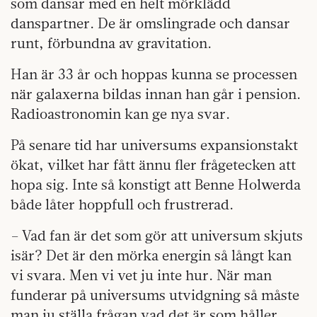
som dansar med en helt mörklädd
danspartner. De är omslingrade och dansar
runt, förbundna av gravitation.
Han är 33 år och hoppas kunna se processen
när galaxerna bildas innan han går i pension.
Radioastronomin kan ge nya svar.
På senare tid har universums expansionstakt
ökat, vilket har fått ännu fler frågetecken att
hopa sig. Inte så konstigt att Benne Holwerda
både låter hoppfull och frustrerad.
– Vad fan är det som gör att universum skjuts
isär? Det är den mörka energin så långt kan
vi svara. Men vi vet ju inte hur. När man
funderar på universums utvidgning så måste
man ju ställa frågan vad det är som håller