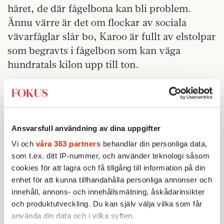
håret, de där fågelbona kan bli problem.
Ännu värre är det om flockar av sociala
vävarfåglar slår bo, Karoo är fullt av elstolpar
som begravts i fågelbon som kan väga
hundratals kilon upp till ton.
– Vi måste hela tiden se till att de inte får
fäste, parabolerna ska fånga radiovågorna
och måste kunna röra sig fritt.
Ansvarsfull användning av dina uppgifter
Den här dagen står de parkerade med
Vi och
våra 363 partners
behandlar din personliga data,
skålarna riktade rätt upp, det har precis
som t.ex. ditt IP-nummer, och använder teknologi såsom
dragits fram specialgjorda elledningar som
cookies för att lagra och få tillgång till information på din
ska kopplas in, ledningar som ger ifrån sig
enhet för att kunna tillhandahålla personliga annonser och
minimal strålning. Dawie Fourie tittar upp
innehåll, annons- och innehållsmätning, åskådarinsikter
och produktutveckling. Du kan själv välja vilka som får
mot de sju parabolerna som är på plats.
använda din data och i vilka syften.