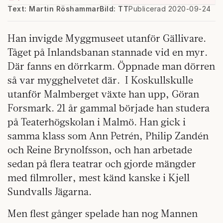
Text: Martin Röshammar
Bild: TT
Publicerad 2020-09-24
Han invigde Myggmuseet utanför Gällivare.
Tåget på Inlandsbanan stannade vid en myr.
Där fanns en dörrkarm. Öppnade man dörren
så var mygghelvetet där.
I Koskullskulle
utanför Malmberget växte han upp, Göran
Forsmark. 21 år gammal började han studera
på Teaterhögskolan i Malmö. Han gick i
samma klass som Ann Petrén, Philip Zandén
och Reine Brynolfsson, och han arbetade
sedan på flera teatrar och gjorde mängder
med filmroller, mest känd kanske i Kjell
Sundvalls Jägarna.
Men flest gånger spelade han nog Mannen