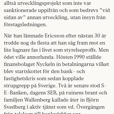
alltså utvecklingsprojekt som inte var
sanktionerade uppifrån och som bedrevs ”vid
sidan av” annan utveckling, utan insyn från
företagsledningen.
När han lämnade Ericsson efter nästan 30 år
trodde nog de flesta att han såg fram mot en
lite lugnare fas i livet som styrelseproffs. Men
ödet ville annorlunda. Hösten 1990 ställde
finansbolaget Nyckeln in betalningarna vilket
blev startskottet för den bank- och
fastighetskris som sedan kopplade
strupgrepp på Sverige. Två år senare stod S-
E-Banken, dagens SEB, på ruinens brant och
familjen Wallenberg kallade åter in Björn
Svedberg i aktiv tjänst som vd. Övergången
från telekom till bankvärlden var