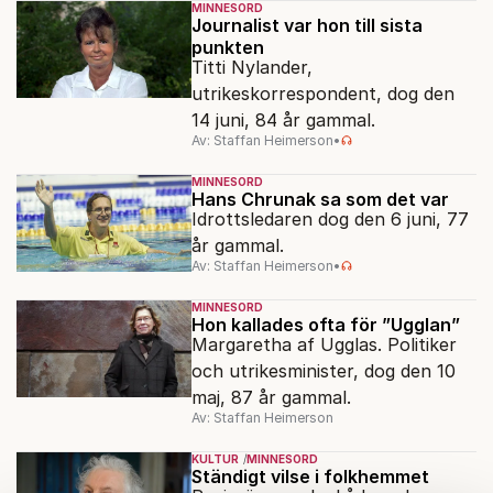
MINNESORD
Journalist var hon till sista
punkten
Titti Nylander,
utrikeskorrespondent, dog den
14 juni, 84 år gammal.
Av: Staffan Heimerson
•
MINNESORD
Hans Chrunak sa som det var
Idrottsledaren dog den 6 juni, 77
år gammal.
Av: Staffan Heimerson
•
MINNESORD
Hon kallades ofta för ”Ugglan”
Margaretha af Ugglas. Politiker
och utrikesminister, dog den 10
maj, 87 år gammal.
Av: Staffan Heimerson
KULTUR
MINNESORD
Ständigt vilse i folkhemmet