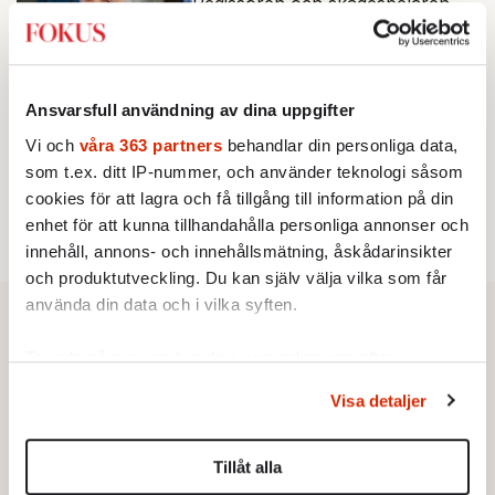
Regissören och skådespelaren
Staffan Westerberg dog i juni, 92
år gammal.
Av: Erik Jersenius
•
Ansvarsfull användning av dina uppgifter
MINNESORD
En officer och gentleman i
Vi och
våra 363 partners
behandlar din personliga data,
världens konfliktzoner
som t.ex. ditt IP-nummer, och använder teknologi såsom
Översten Bo Pellnäs dog den 20
cookies för att lagra och få tillgång till information på din
maj, 86 år gammal.
enhet för att kunna tillhandahålla personliga annonser och
Av: Staffan Heimerson
•
innehåll, annons- och innehållsmätning, åskådarinsikter
och produktutveckling. Du kan själv välja vilka som får
använda din data och i vilka syften.
Ta reda på mer om hur dina personliga uppgifter
behandlas och ställ in dina preferenser i
detaljsektionen
.
Visa detaljer
Du kan ändra eller dra tillbaka ditt samtycke när som
helst från cookie-förklaringen.
Tillåt alla
Vi använder enhetsidentifierare för att anpassa innehållet