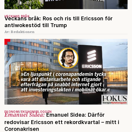
VECKANS BRÅK
Veckans bråk: Ros och ris till Ericsson för
antiwokestöd till Trump
Av: Redaktionen
EKONOMI
EKONOMIBLOGGEN
Emanuel Sidea:
Emanuel Sidea: Därför
redovisar Ericsson ett rekordkvartal – mitt i
Coronakrisen