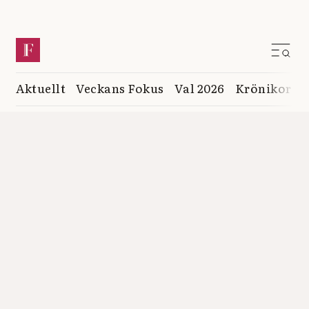
Aktuellt
Veckans Fokus
Val 2026
Krönikor
K