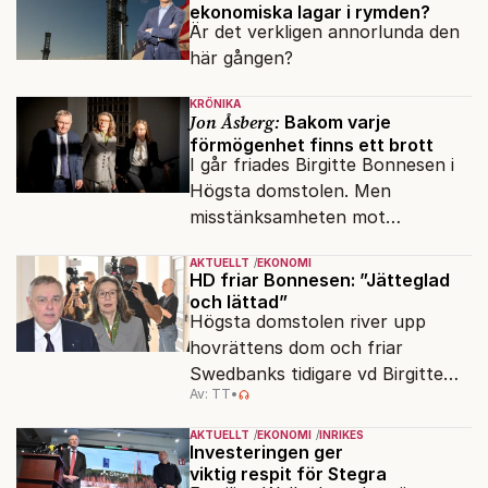
ekonomiska lagar i rymden?
Är det verkligen annorlunda den
här gången?
KRÖNIKA
Jon Åsberg:
Bakom varje
förmögenhet finns ett brott
I går friades Birgitte Bonnesen i
Högsta domstolen. Men
misstänksamheten mot
direktörer lever vidare i medierna.
AKTUELLT
EKONOMI
HD friar Bonnesen: ”Jätteglad
och lättad”
Högsta domstolen river upp
hovrättens dom och friar
Swedbanks tidigare vd Birgitte
Av: TT
•
Bonnesen från alla
brottsmisstankar.
AKTUELLT
EKONOMI
INRIKES
Investeringen ger
viktig respit för Stegra