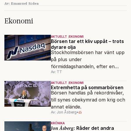
Av: Emanuel Sidea
Ekonomi
AKTUELLT
EKONOMI
Börsen tar ett kliv uppåt – trots
dyrare olja
Stockholmsbörsen har vänt upp
på plus under
förmiddagshandeln, efter en
Av: TT
inledning nedåt – trots ett högre
oljepris och AI-oro.
AKTUELLT
EKONOMI
Extremhetta på sommarbörsen
Börsen handlas på rekordnivåer,
till synes obekymrad om krig och
annat elände.
Av: Jon Åsberg
•
KRÖNIKA
Jon Åsberg:
Råder det andra