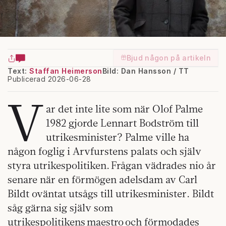
Bjud någon på artikeln
Text:
Staffan Heimerson
Bild: Dan Hansson / TT
Publicerad 2026-06-28
V
ar det inte lite som när Olof Palme
1982 gjorde Lennart Bodström till
utrikesminister? Palme ville ha
någon foglig i Arvfurstens palats och själv
styra utrikespolitiken. Frågan vädrades nio år
senare när en förmögen adelsdam av Carl
Bildt oväntat utsågs till utrikesminister. Bildt
såg gärna sig själv som
utrikespolitikens maestro och förmodades