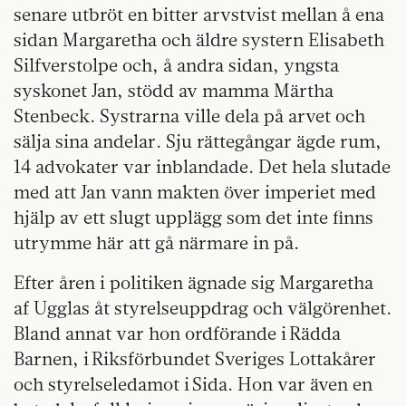
senare utbröt en bitter arvstvist mellan å ena
sidan Margaretha och äldre systern Elisabeth
Silfverstolpe och, å andra sidan, yngsta
syskonet Jan, stödd av mamma Märtha
Stenbeck. Systrarna ville dela på arvet och
sälja sina andelar. Sju rättegångar ägde rum,
14 advokater var inblandade. Det hela slutade
med att Jan vann makten över imperiet med
hjälp av ett slugt upplägg som det inte finns
utrymme här att gå närmare in på.
Efter åren i politiken ägnade sig Margaretha
af Ugglas åt styrelseuppdrag och välgörenhet.
Bland annat var hon ordförande i Rädda
Barnen, i Riksförbundet Sveriges Lottakårer
och styrelseledamot i Sida. Hon var även en