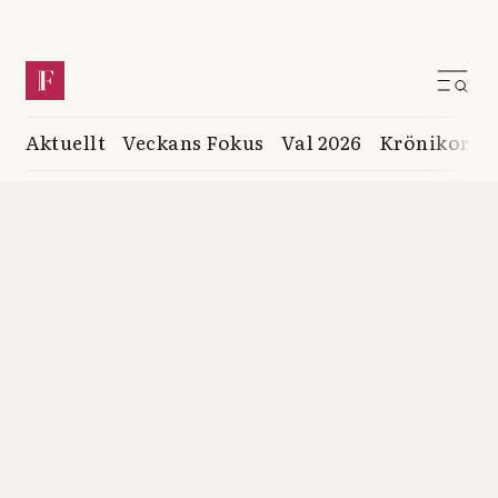
Aktuellt
Veckans Fokus
Val 2026
Krönikor
K