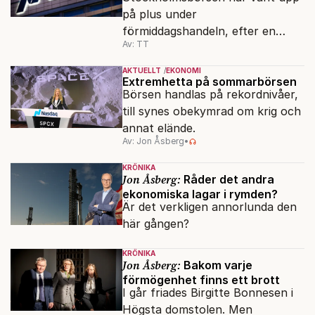
på plus under
förmiddagshandeln, efter en
Av: TT
inledning nedåt – trots ett högre
oljepris och AI-oro.
AKTUELLT
EKONOMI
Extremhetta på sommarbörsen
Börsen handlas på rekordnivåer,
till synes obekymrad om krig och
annat elände.
Av: Jon Åsberg
•
KRÖNIKA
Jon Åsberg:
Råder det andra
ekonomiska lagar i rymden?
Är det verkligen annorlunda den
här gången?
KRÖNIKA
Jon Åsberg:
Bakom varje
förmögenhet finns ett brott
I går friades Birgitte Bonnesen i
Högsta domstolen. Men