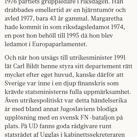
1976 partiets gruppledare i riksdagen. Han
drabbades emellertid av en hjärntumör och
avled 1977, bara 43 år gammal. Margaretha
hade kommit in som riksdagsledamot 1974,
en post hon behöll till 1995 då hon blev
ledamot i Europaparlamentet.
Och när hon utsågs till utrikesminister 1991
lät Carl Bildt henne styra sitt departement rätt
mycket efter eget huvud, kanske därför att
Sverige var inne i en djup finanskris som
krävde statsministerns fulla uppmärksamhet.
Även utrikespolitiskt var detta händelserika
år med bland annat Jugoslaviens blodiga
upplösning med en svensk FN-bataljon på
plats. På UD fanns goda rådgivare runt
statsrådet af Ugglas i kabinettssekreteraren