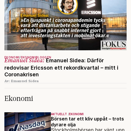
EKONOMI
EKONOMIBLOGGEN
Emanuel Sidea:
Emanuel Sidea: Därför
redovisar Ericsson ett rekordkvartal – mitt i
Coronakrisen
Av: Emanuel Sidea
Ekonomi
AKTUELLT
EKONOMI
Börsen tar ett kliv uppåt – trots
dyrare olja
Stockholmsbörsen har vänt upp