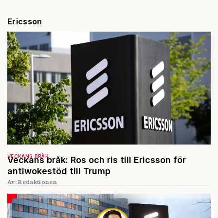
Ericsson
VECKANS BRÅK
Veckans bråk: Ros och ris till Ericsson för
antiwokestöd till Trump
Av: Redaktionen