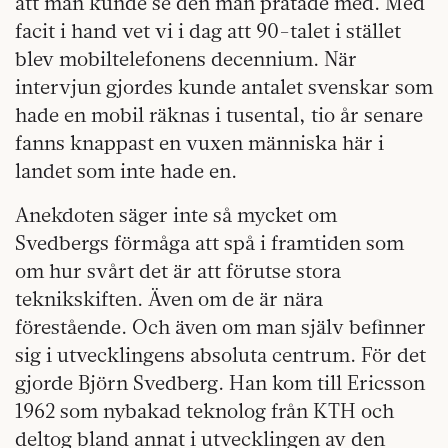
att man kunde se den man pratade med. Med
facit i hand vet vi i dag att 90-talet i stället
blev mobiltelefonens decennium. När
intervjun gjordes kunde antalet svenskar som
hade en mobil räknas i tusental, tio år senare
fanns knappast en vuxen människa här i
landet som inte hade en.
Anekdoten säger inte så mycket om
Svedbergs förmåga att spå i framtiden som
om hur svårt det är att förutse stora
teknikskiften. Även om de är nära
förestående. Och även om man själv befinner
sig i utvecklingens absoluta centrum. För det
gjorde Björn Svedberg. Han kom till Ericsson
1962 som nybakad teknolog från KTH och
deltog bland annat i utvecklingen av den