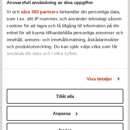
Ansvarsfull användning av dina uppgifter
14 juni, 84 år gammal.
Av: Staffan Heimerson
•
Vi och
våra 363 partners
behandlar din personliga data,
som t.ex. ditt IP-nummer, och använder teknologi såsom
MINNESORD
cookies för att lagra och få tillgång till information på din
Hans Chrunak sa som det var
Idrottsledaren dog den 6 juni, 77
enhet för att kunna tillhandahålla personliga annonser och
år gammal.
innehåll, annons- och innehållsmätning, åskådarinsikter
Av: Staffan Heimerson
•
och produktutveckling. Du kan själv välja vilka som får
använda din data och i vilka syften.
KULTUR
MINNESORD
Ständigt vilse i folkhemmet
Regissören och skådespelaren
Ta reda på mer om hur dina personliga uppgifter
Staffan Westerberg dog i juni, 92
behandlas och ställ in dina preferenser i
detaljsektionen
.
år gammal.
Visa detaljer
Du kan ändra eller dra tillbaka ditt samtycke när som
Av: Erik Jersenius
•
helst från cookie-förklaringen.
MINNESORD
Tillåt alla
En officer och gentleman i
Vi använder enhetsidentifierare för att anpassa innehållet
världens konfliktzoner
och annonserna till användarna, tillhandahålla funktioner
Översten Bo Pellnäs dog den 20
Anpassa
för sociala medier och analysera vår trafik. Vi
maj, 86 år gammal.
vidarebefordrar även sådana identifierare och annan
Av: Staffan Heimerson
•