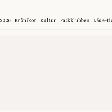
 2026
Krönikor
Kultur
Fackklubben
Läs e-t