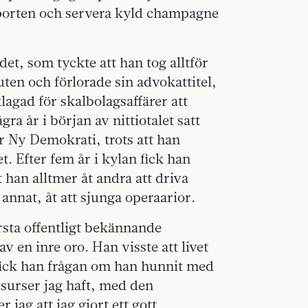
 porten och servera kyld champagne
t, som tyckte att han tog alltför
uten och förlorade sin advokattitel,
lagad för skalbolagsaffärer att
ra år i början av nittiotalet satt
 Ny Demokrati, trots att han
. Efter fem år i kylan fick han
 han alltmer åt andra att driva
annat, åt att sjunga operaarior.
rsta offentligt bekännande
v en inre oro. Han visste att livet
 fick han frågan om han hunnit med
esurser jag haft, med den
ag att jag gjort ett gott