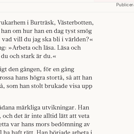
Publicer
rukarhem i Burträsk, Västerbotten,
r han om hur han en dag tyst smög
vad vill du jag ska bli i världen?«
ng: »Arbeta och läsa. Läsa och
 du och stark är du.«
igt den gången, för en gång
ossa hans högra stortå, så att han
 tå, som han stolt brukade visa upp
sådana märkliga utvikningar. Han
och det är inte alltid lätt att veta
etta var hans mors bedömning av
 ha haft rätt. Han började arbeta i