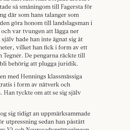
tade så småningom till Fagersta för
vling där som hans talanger som
iden göra honom till landslagsman i
och var tvungen att lägga ner
själv hade han inte ägnat sig åt
heter, vilket han fick i form av ett
n Tegnér. De pengarna räckte till
bli behörig att plugga juridik.
. Men med Hennings klassmässiga
ratis i form av nätverk och
 Han tyckte om att se sig själv
 tog sig tidigt an uppmärksammade
r utpressning sedan han påstått
stav V) och Neurosedynrättegången