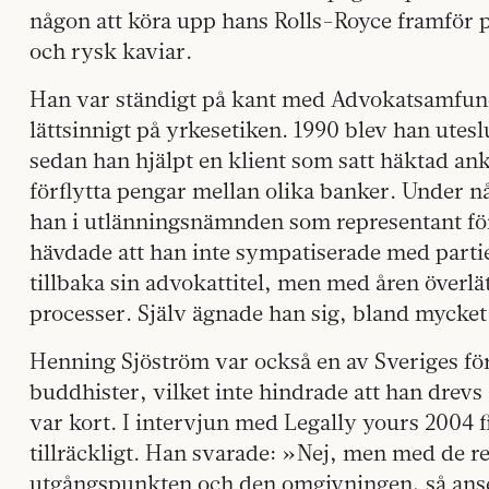
någon att köra upp hans Rolls-Royce framför
och rysk kaviar.
Han var ständigt på kant med Advokatsamfunde
lättsinnigt på yrkesetiken. 1990 blev han utesl
sedan han hjälpt en klient som satt häktad ank
förflytta pengar mellan olika banker. Under någ
han i utlänningsnämnden som representant för
hävdade att han inte sympatiserade med partiet
tillbaka sin advokattitel, men med åren överlät
processer. Själv ägnade han sig, bland mycket 
Henning Sjöström var också en av Sveriges fö
buddhister, vilket inte hindrade att han drevs a
var kort. I intervjun med Legally yours 2004
tillräckligt. Han svarade: »Nej, men med de r
utgångspunkten och den omgivningen, så anser j