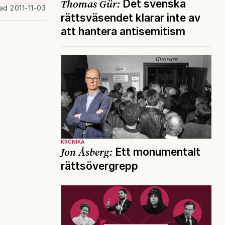
Thomas Gür:
Det svenska
ad 2011-11-03
rättsväsendet klarar inte av
att hantera antisemitism
KRÖNIKA
Jon Åsberg:
Ett monumentalt
rättsövergrepp