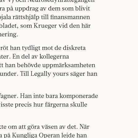
ra på uppdrag av dem som blivit
ala rättshjälp till finansmannen
nbladet, som Krueger vid den här
nering.
bröt han tydligt mot de diskreta
ater. En del av kollegerna
 att han behövde uppmärksamheten
under. Till Legally yours säger han
Wagner. Han inte bara komponerade
visste precis hur färgerna skulle
kte om att göra väsen av det. När
a på Kungliga Operan lejde han