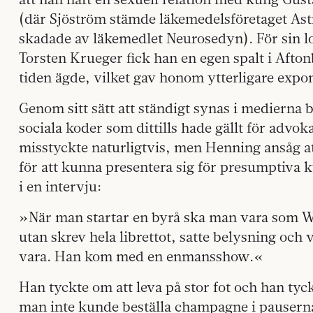
(där Sjöström stämde läkemedelsföretaget Ast
skadade av läkemedlet Neurosedyn). För sin loj
Torsten Krueger fick han en egen spalt i Afto
tiden ägde, vilket gav honom ytterligare expo
Genom sitt sätt att ständigt synas i medierna 
sociala koder som dittills hade gällt för advok
misstyckte naturligtvis, men Henning ansåg
för att kunna presentera sig för presumptiva k
i en intervju:
»När man startar en byrå ska man vara som 
utan skrev hela librettot, satte belysning och 
vara. Han kom med en enmansshow.«
Han tyckte om att leva på stor fot och han tyc
man inte kunde beställa champagne i pausern