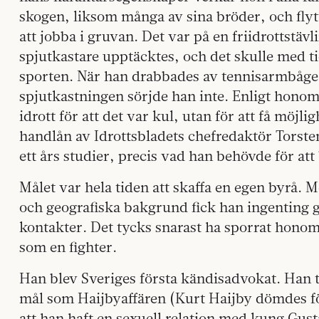
skogen, liksom många av sina bröder, och flyt
att jobba i gruvan. Det var på en friidrottstä
spjutkastare upptäcktes, och det skulle med t
sporten. När han drabbades av tennisarmbåge 
spjutkastningen sörjde han inte. Enligt honom 
idrott för att det var kul, utan för att få möjlig
handlån av Idrottsbladets chefredaktör Torste
ett års studier, precis vad han behövde för att 
Målet var hela tiden att skaffa en egen byrå
och geografiska bakgrund fick han ingenting g
kontakter. Det tycks snarast ha sporrat honom.
som en fighter.
Han blev Sveriges första kändisadvokat. Han
mål som Haijbyaffären (Kurt Haijby dömdes fö
att han haft en sexuell relation med kung Gu