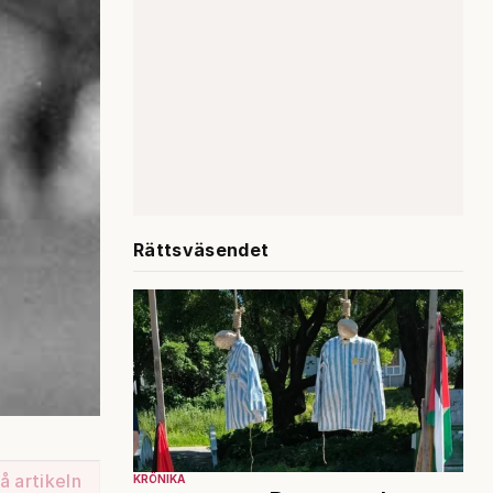
Rättsväsendet
å artikeln
KRÖNIKA