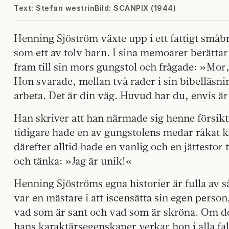
Text: Stefan westrin
Bild: SCANPIX (1944)
Henning Sjöström växte upp i ett fattigt småb
som ett av tolv barn. I sina memoarer berätta
fram till sin mors gungstol och frågade: »Mor, 
Hon svarade, mellan två rader i sin bibelläsni
arbeta. Det är din väg. Huvud har du, envis är
Han skriver att han närmade sig henne försikt
tidigare hade en av gungstolens medar råkat kr
därefter alltid hade en vanlig och en jättestor
och tänka: »Jag är unik!«
Henning Sjöströms egna historier är fulla av 
var en mästare i att iscensätta sin egen person, 
vad som är sant och vad som är skröna. Om d
hans karaktärsegenskaper verkar hon i alla fall