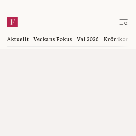
Aktuellt
Veckans Fokus
Val 2026
Krönikor
K