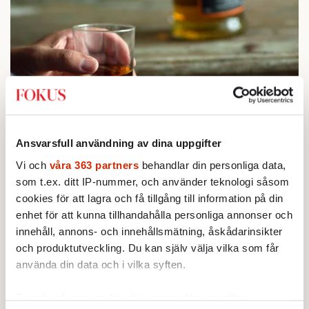
STICKET
1.
Bitte Assarmo:
Sagan om den lågbegåvade
Ansvarsfull användning av dina uppgifter
ursprungsbefolkningen i Filipstad
Vi och
våra 363 partners
behandlar din personliga data,
KRÖNIKA
2.
som t.ex. ditt IP-nummer, och använder teknologi såsom
Sakine Madon:
Efter islamistdådet oroar sig
vänstern för Agnes Wold
cookies för att lagra och få tillgång till information på din
STICKET
enhet för att kunna tillhandahålla personliga annonser och
3.
Dan Korn:
Quisling, quislingar och sten i glashus
innehåll, annons- och innehållsmätning, åskådarinsikter
UTRIKES
4.
Därför liknar Putin både tsaren och Stalin
och produktutveckling. Du kan själv välja vilka som får
Av: Bengt Jangfeldt
använda din data och i vilka syften.
STICKET
5.
Johan Romin:
Varför ställs aldrig dessa frågor?
STICKET
Ta reda på mer om hur dina personliga uppgifter
6.
Christoffer Jonsson:
Inte nu igen, Vänsterpartiet!