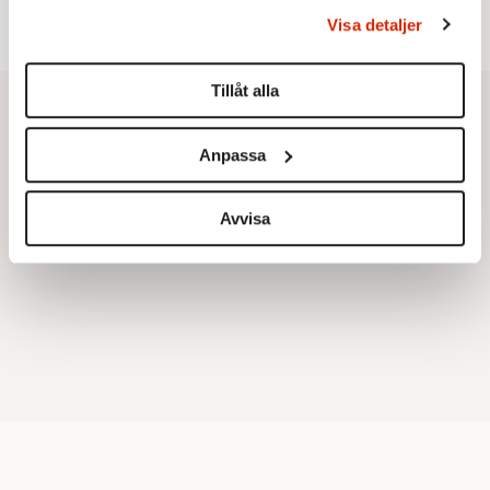
behandlas och ställ in dina preferenser i
detaljsektionen
.
Visa detaljer
Du kan ändra eller dra tillbaka ditt samtycke när som
helst från cookie-förklaringen.
Tillåt alla
Vi använder enhetsidentifierare för att anpassa innehållet
och annonserna till användarna, tillhandahålla funktioner
Anpassa
för sociala medier och analysera vår trafik. Vi
vidarebefordrar även sådana identifierare och annan
information från din enhet till de sociala medier och
Avvisa
annons- och analysföretag som vi samarbetar med.
Dessa kan i sin tur kombinera informationen med annan
information som du har tillhandahållit eller som de har
samlat in när du har använt deras tjänster.
Om du vill läsa mer om hur vi hanterar personuppgifter
kan du göra det
här
.