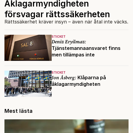
Åklagarmyndigheten
försvagar rättssäkerheten
Rättssäkerhet kräver insyn – även när åtal inte väcks.
STICKET
Deniz Eryilmaz:
Tjänstemannaansvaret finns
men tillämpas inte
STICKET
Jon Åsberg:
Klåparna på
åklagarmyndigheten
Mest lästa