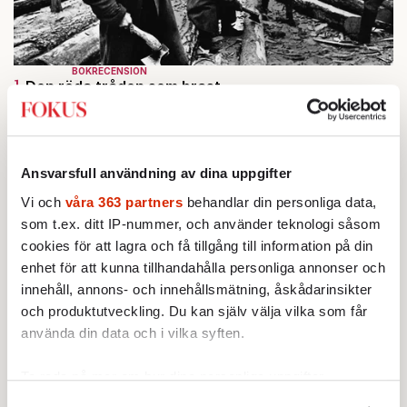
BOKRECENSION
1.
Den röda tråden som brast
Av: Gustaf Lewander
KRÖNIKA
2.
Frans Wachtmeister:
Ja, AC är ett hot mot den
franska civilisationen
STICKET
Ansvarsfull användning av dina uppgifter
3.
Bitte Assarmo:
Sagan om den lågbegåvade
ursprungsbefolkningen i Filipstad
Vi och
våra 363 partners
behandlar din personliga data,
KRÖNIKA
som t.ex. ditt IP-nummer, och använder teknologi såsom
4.
Nina Lekander:
På ”Kommunisthögskolan” drömde
cookies för att lagra och få tillgång till information på din
alla om att vara arbetarklass
enhet för att kunna tillhandahålla personliga annonser och
INRIKES
5.
Vattenbristen är här – men var femte liter läcker
innehåll, annons- och innehållsmätning, åskådarinsikter
ut
och produktutveckling. Du kan själv välja vilka som får
Av: Susanne Gäre
använda din data och i vilka syften.
KRÖNIKA
6.
Sakine Madon:
Efter islamistdådet oroar sig
vänstern för Agnes Wold
Ta reda på mer om hur dina personliga uppgifter
behandlas och ställ in dina preferenser i
detaljsektionen
.