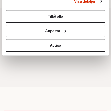
Visa detaljer
Du kan ändra eller dra tillbaka ditt samtycke när som
helst från cookie-förklaringen.
Tillåt alla
Vi använder enhetsidentifierare för att anpassa innehållet
och annonserna till användarna, tillhandahålla funktioner
Anpassa
för sociala medier och analysera vår trafik. Vi
vidarebefordrar även sådana identifierare och annan
information från din enhet till de sociala medier och
Avvisa
annons- och analysföretag som vi samarbetar med.
Dessa kan i sin tur kombinera informationen med annan
information som du har tillhandahållit eller som de har
samlat in när du har använt deras tjänster.
Om du vill läsa mer om hur vi hanterar personuppgifter
kan du göra det
här
.