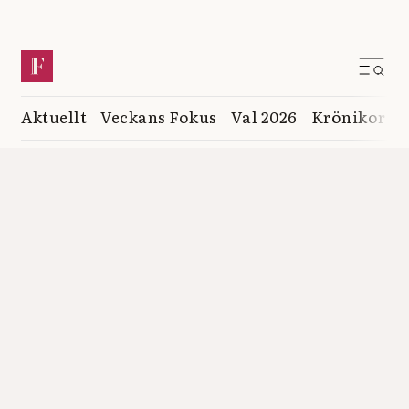
Aktuellt
Veckans Fokus
Val 2026
Krönikor
K