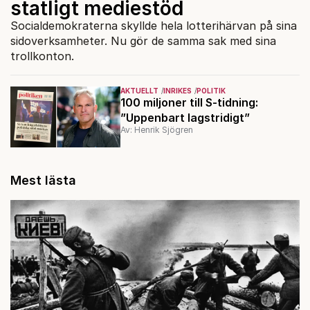
statligt mediestöd
Socialdemokraterna skyllde hela lotterihärvan på sina
sidoverksamheter. Nu gör de samma sak med sina
trollkonton.
AKTUELLT
INRIKES
POLITIK
100 miljoner till S-tidning:
”Uppenbart lagstridigt”
Av: Henrik Sjögren
Mest lästa