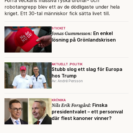
Förra veckans massiva ryska drönar- och
robotangrepp blev ett av de dödligaste under hela
kriget. Ett 30-tal människor fick sätta livet till.
STICKET
Jonas Gummesson:
En enkel
lösning på Grönlandskrisen
AKTUELLT
POLITIK
Stubb slog ett slag för Europa
hos Trump
Av: André Persson
KRÖNIKA
Nils Erik Forsgård:
Finska
presidentvalet – ett personval
där flest kanoner vinner?