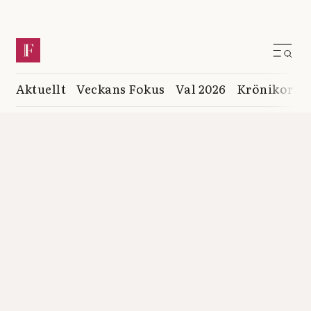
Aktuellt
Veckans Fokus
Val 2026
Krönikor
K