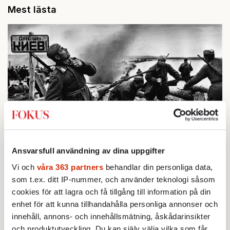
Mest lästa
BOKRECENSION
Ansvarsfull användning av dina uppgifter
1.
Den röda tråden som brast
Av: Gustaf Lewander
Vi och
våra 363 partners
behandlar din personliga data,
KRÖNIKA
2.
Frans Wachtmeister:
Ja, AC är ett hot mot den
som t.ex. ditt IP-nummer, och använder teknologi såsom
franska civilisationen
cookies för att lagra och få tillgång till information på din
STICKET
enhet för att kunna tillhandahålla personliga annonser och
3.
Bitte Assarmo:
Sagan om den lågbegåvade
innehåll, annons- och innehållsmätning, åskådarinsikter
ursprungsbefolkningen i Filipstad
och produktutveckling. Du kan själv välja vilka som får
KRÖNIKA