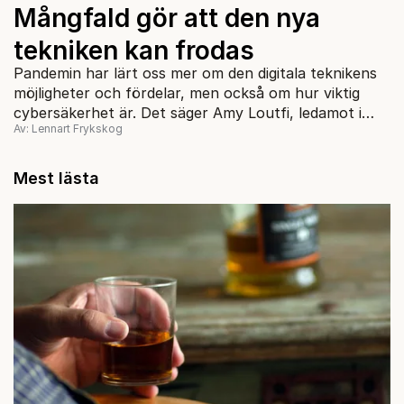
Mångfald gör att den nya
tekniken kan frodas
Pandemin har lärt oss mer om den digitala teknikens
möjligheter och fördelar, men också om hur viktig
cybersäkerhet är. Det säger Amy Loutfi, ledamot i
Av: Lennart Frykskog
Omstartskommissionen och vice rektor vid Örebro
universitet. Hon värnar mångfald i teknikutvecklingen.
Mest lästa