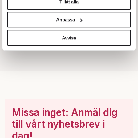
Tillåt alla
Vi använder enhetsidentifierare för att anpassa innehållet
och annonserna till användarna, tillhandahålla funktioner
Anpassa
för sociala medier och analysera vår trafik. Vi
vidarebefordrar även sådana identifierare och annan
information från din enhet till de sociala medier och
Avvisa
annons- och analysföretag som vi samarbetar med.
Dessa kan i sin tur kombinera informationen med annan
information som du har tillhandahållit eller som de har
samlat in när du har använt deras tjänster.
Om du vill läsa mer om hur vi hanterar personuppgifter
kan du göra det
här
.
Missa inget: Anmäl dig
till vårt nyhetsbrev i
dag!