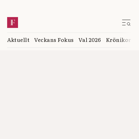
Aktuellt
Veckans Fokus
Val 2026
Krönikor
K