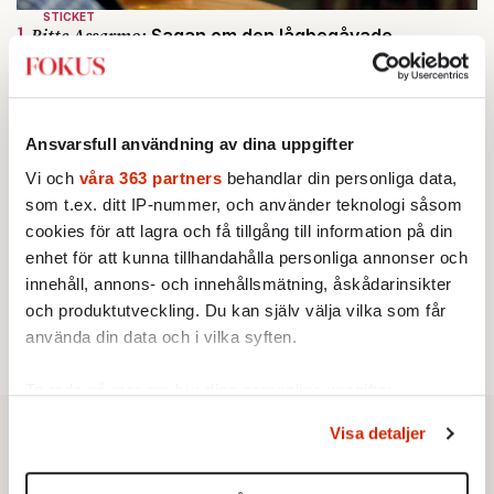
STICKET
1.
Bitte Assarmo:
Sagan om den lågbegåvade
ursprungsbefolkningen i Filipstad
KRÖNIKA
2.
Sakine Madon:
Efter islamistdådet oroar sig
vänstern för Agnes Wold
Ansvarsfull användning av dina uppgifter
STICKET
3.
Dan Korn:
Quisling, quislingar och sten i glashus
Vi och
våra 363 partners
behandlar din personliga data,
KRÖNIKA
4.
Frans Wachtmeister:
Ja, AC är ett hot mot den
som t.ex. ditt IP-nummer, och använder teknologi såsom
franska civilisationen
cookies för att lagra och få tillgång till information på din
UTRIKES
5.
enhet för att kunna tillhandahålla personliga annonser och
Därför liknar Putin både tsaren och Stalin
Av: Bengt Jangfeldt
innehåll, annons- och innehållsmätning, åskådarinsikter
STICKET
och produktutveckling. Du kan själv välja vilka som får
6.
Christoffer Jonsson:
Inte nu igen, Vänsterpartiet!
använda din data och i vilka syften.
Ta reda på mer om hur dina personliga uppgifter
behandlas och ställ in dina preferenser i
detaljsektionen
.
Visa detaljer
Du kan ändra eller dra tillbaka ditt samtycke när som
helst från cookie-förklaringen.