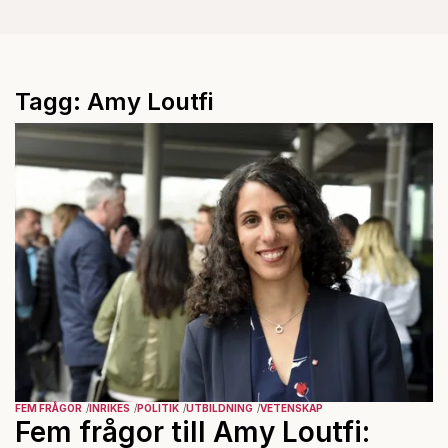
Tagg: Amy Loutfi
FEM FRÅGOR
INRIKES
POLITIK
UTBILDNING
VETENSKAP
Fem frågor till Amy Loutfi: