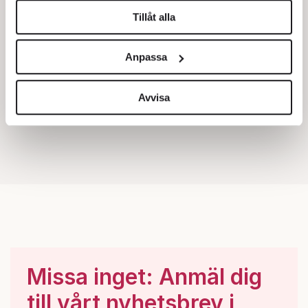
Tillåt alla
Vi använder enhetsidentifierare för att anpassa innehållet
och annonserna till användarna, tillhandahålla funktioner
Anpassa
för sociala medier och analysera vår trafik. Vi
vidarebefordrar även sådana identifierare och annan
information från din enhet till de sociala medier och
Avvisa
annons- och analysföretag som vi samarbetar med.
Dessa kan i sin tur kombinera informationen med annan
information som du har tillhandahållit eller som de har
samlat in när du har använt deras tjänster.
Om du vill läsa mer om hur vi hanterar personuppgifter
kan du göra det
här
.
Missa inget: Anmäl dig
till vårt nyhetsbrev i