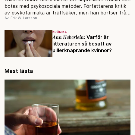
botas med psykosociala metoder. Författarens kritik
av psykofarmaka är träffsäker, men han bortser från
Av: Erik W. Larsson
viktiga faktorer menar vår kritiker.
KRÖNIKA
Ann Heberlein:
Varför är
litteraturen så besatt av
pillerknaprande kvinnor?
Mest lästa