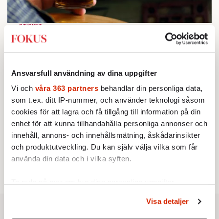
STICKET
1.
Bitte Assarmo:
Sagan om den lågbegåvade
ursprungsbefolkningen i Filipstad
KRÖNIKA
2.
Sakine Madon:
Efter islamistdådet oroar sig
vänstern för Agnes Wold
Ansvarsfull användning av dina uppgifter
KRÖNIKA
3.
Vi och
våra 363 partners
behandlar din personliga data,
Frans Wachtmeister:
Ja, AC är ett hot mot den
som t.ex. ditt IP-nummer, och använder teknologi såsom
franska civilisationen
STICKET
cookies för att lagra och få tillgång till information på din
4.
Dan Korn:
Quisling, quislingar och sten i glashus
enhet för att kunna tillhandahålla personliga annonser och
UTRIKES
5.
Därför liknar Putin både tsaren och Stalin
innehåll, annons- och innehållsmätning, åskådarinsikter
Av: Bengt Jangfeldt
och produktutveckling. Du kan själv välja vilka som får
STICKET
6.
Christoffer Jonsson:
Inte nu igen, Vänsterpartiet!
använda din data och i vilka syften.
Ta reda på mer om hur dina personliga uppgifter
behandlas och ställ in dina preferenser i
detaljsektionen
.
Visa detaljer
Du kan ändra eller dra tillbaka ditt samtycke när som
helst från cookie-förklaringen.