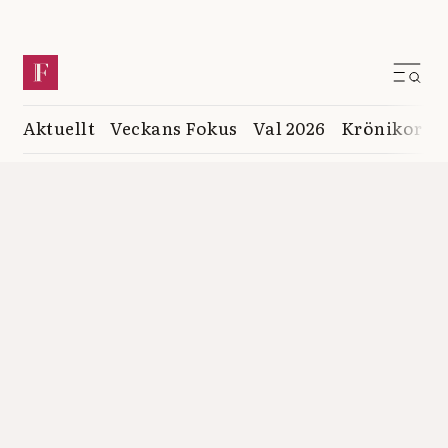
Aktuellt
Veckans Fokus
Val 2026
Krönikor
K