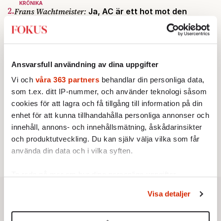
KRÖNIKA
2.
Frans Wachtmeister:
Ja, AC är ett hot mot den
franska civilisationen
STICKET
3.
Bitte Assarmo:
Sagan om den lågbegåvade
ursprungsbefolkningen i Filipstad
KRÖNIKA
Ansvarsfull användning av dina uppgifter
4.
Nina Lekander:
På ”Kommunisthögskolan” drömde
alla om att vara arbetarklass
Vi och
våra 363 partners
behandlar din personliga data,
INRIKES
som t.ex. ditt IP-nummer, och använder teknologi såsom
5.
Vattenbristen är här – men var femte liter läcker
cookies för att lagra och få tillgång till information på din
ut
enhet för att kunna tillhandahålla personliga annonser och
Av: Susanne Gäre
KRÖNIKA
innehåll, annons- och innehållsmätning, åskådarinsikter
6.
Sakine Madon:
Efter islamistdådet oroar sig
och produktutveckling. Du kan själv välja vilka som får
vänstern för Agnes Wold
använda din data och i vilka syften.
Ta reda på mer om hur dina personliga uppgifter
behandlas och ställ in dina preferenser i
detaljsektionen
.
Visa detaljer
Du kan ändra eller dra tillbaka ditt samtycke när som
helst från cookie-förklaringen.