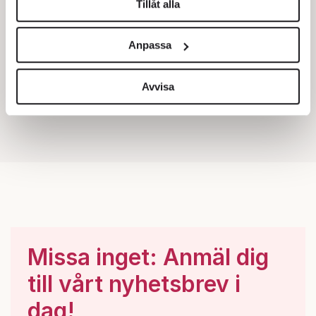
Tillåt alla
Vi använder enhetsidentifierare för att anpassa innehållet
och annonserna till användarna, tillhandahålla funktioner
Anpassa
för sociala medier och analysera vår trafik. Vi
vidarebefordrar även sådana identifierare och annan
information från din enhet till de sociala medier och
Avvisa
annons- och analysföretag som vi samarbetar med.
Dessa kan i sin tur kombinera informationen med annan
information som du har tillhandahållit eller som de har
samlat in när du har använt deras tjänster.
Om du vill läsa mer om hur vi hanterar personuppgifter
kan du göra det
här
.
Missa inget: Anmäl dig
till vårt nyhetsbrev i
dag!