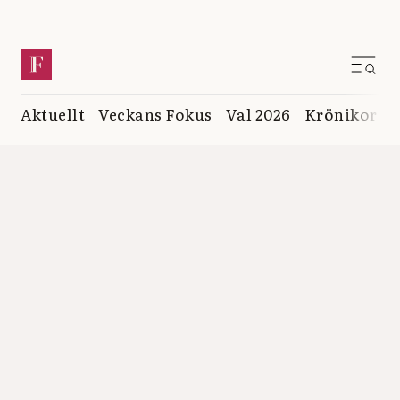
Aktuellt
Veckans Fokus
Val 2026
Krönikor
K