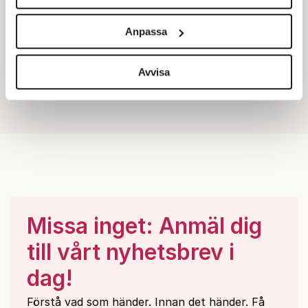
Vi använder enhetsidentifierare för att anpassa innehållet
och annonserna till användarna, tillhandahålla funktioner
Anpassa
för sociala medier och analysera vår trafik. Vi
vidarebefordrar även sådana identifierare och annan
information från din enhet till de sociala medier och
Avvisa
annons- och analysföretag som vi samarbetar med.
Dessa kan i sin tur kombinera informationen med annan
information som du har tillhandahållit eller som de har
samlat in när du har använt deras tjänster.
Om du vill läsa mer om hur vi hanterar personuppgifter
kan du göra det
här
.
Missa inget: Anmäl dig
till vårt nyhetsbrev i
dag!
Förstå vad som händer. Innan det händer. Få