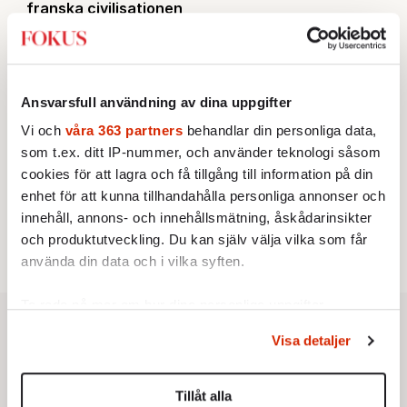
franska civilisationen
STICKET
3.
Bitte Assarmo:
Sagan om den lågbegåvade
ursprungsbefolkningen i Filipstad
KRÖNIKA
4.
Nina Lekander:
På ”Kommunisthögskolan” drömde
Ansvarsfull användning av dina uppgifter
alla om att vara arbetarklass
Vi och
våra 363 partners
behandlar din personliga data,
INRIKES
5.
Vattenbristen är här – men var femte liter läcker
som t.ex. ditt IP-nummer, och använder teknologi såsom
ut
cookies för att lagra och få tillgång till information på din
Av: Susanne Gäre
KRÖNIKA
enhet för att kunna tillhandahålla personliga annonser och
6.
Sakine Madon:
Efter islamistdådet oroar sig
innehåll, annons- och innehållsmätning, åskådarinsikter
vänstern för Agnes Wold
och produktutveckling. Du kan själv välja vilka som får
använda din data och i vilka syften.
Ta reda på mer om hur dina personliga uppgifter
behandlas och ställ in dina preferenser i
detaljsektionen
.
Visa detaljer
Du kan ändra eller dra tillbaka ditt samtycke när som
helst från cookie-förklaringen.
Tillåt alla