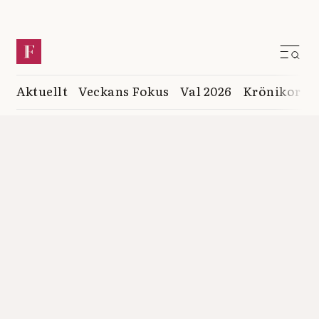
Aktuellt
Veckans Fokus
Val 2026
Krönikor
K