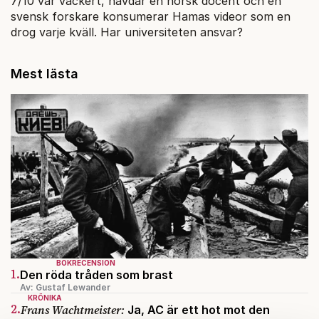
7/10 var vackert, hävdar en norsk docent och en
svensk forskare konsumerar Hamas videor som en
drog varje kväll. Har universiteten ansvar?
Mest lästa
BOKRECENSION
1.
Den röda tråden som brast
Av: Gustaf Lewander
KRÖNIKA
2.
Frans Wachtmeister:
Ja, AC är ett hot mot den