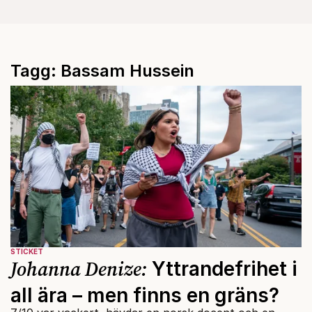
Tagg: Bassam Hussein
STICKET
Johanna Denize:
Yttrandefrihet i
all ära – men finns en gräns?