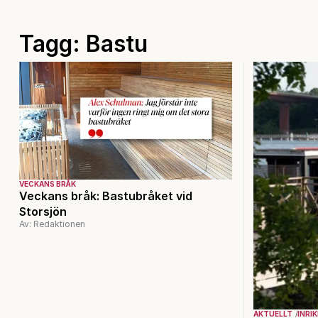
Tagg: Bastu
VECKANS BRÅK
Veckans bråk: Bastubråket vid
Storsjön
Av: Redaktionen
AKTUELLT
INRI