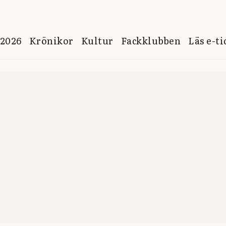
 2026
Krönikor
Kultur
Fackklubben
Läs e-t