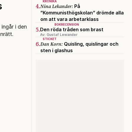
KRÖNIKA
s
4.
Nina Lekander:
På
”Kommunisthögskolan” drömde alla
om att vara arbetarklass
BOKRECENSION
ingår i den
5.
Den röda tråden som brast
nrätt.
Av: Gustaf Lewander
STICKET
6.
Dan Korn:
Quisling, quislingar och
sten i glashus