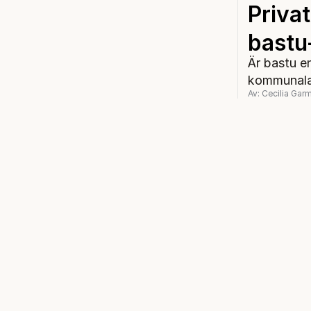
Privat
bastu
Är bastu e
kommunala 
Av: Cecilia Gar