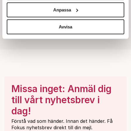
och annonserna till användarna, tillhandahålla funktioner
Anpassa
för sociala medier och analysera vår trafik. Vi
vidarebefordrar även sådana identifierare och annan
information från din enhet till de sociala medier och
Avvisa
annons- och analysföretag som vi samarbetar med.
Dessa kan i sin tur kombinera informationen med annan
information som du har tillhandahållit eller som de har
samlat in när du har använt deras tjänster.
Om du vill läsa mer om hur vi hanterar personuppgifter
kan du göra det
här
.
Missa inget: Anmäl dig
till vårt nyhetsbrev i
dag!
Förstå vad som händer. Innan det händer. Få
Fokus nyhetsbrev direkt till din mejl.