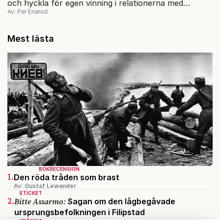
och hyckla för egen vinning i relationerna med
Av: Per Enerud
Ryssland.
Mest lästa
BOKRECENSION
1.
Den röda tråden som brast
Av: Gustaf Lewander
STICKET
2.
Bitte Assarmo:
Sagan om den lågbegåvade
ursprungsbefolkningen i Filipstad