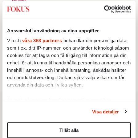
KRÖNIKA
3.
Frans Wachtmeister:
Ja, AC är ett hot mot den
franska civilisationen
KRÖNIKA
4.
Nina Lekander:
På ”Kommunisthögskolan” drömde
alla om att vara arbetarklass
Ansvarsfull användning av dina uppgifter
INRIKES
5.
Vi och
våra 363 partners
behandlar din personliga data,
Vattenbristen är här – men var femte liter läcker
ut
som t.ex. ditt IP-nummer, och använder teknologi såsom
Av: Susanne Gäre
cookies för att lagra och få tillgång till information på din
KRÖNIKA
6.
Sakine Madon:
Efter islamistdådet oroar sig
enhet för att kunna tillhandahålla personliga annonser och
vänstern för Agnes Wold
innehåll, annons- och innehållsmätning, åskådarinsikter
och produktutveckling. Du kan själv välja vilka som får
använda din data och i vilka syften.
Ta reda på mer om hur dina personliga uppgifter
behandlas och ställ in dina preferenser i
detaljsektionen
.
Visa detaljer
Du kan ändra eller dra tillbaka ditt samtycke när som
helst från cookie-förklaringen.
Tillåt alla
Vi använder enhetsidentifierare för att anpassa innehållet