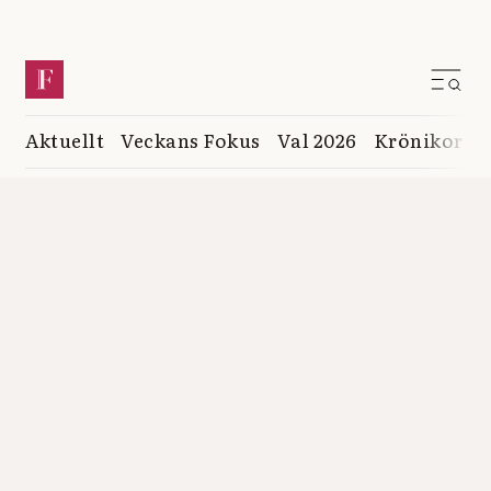
Aktuellt
Veckans Fokus
Val 2026
Krönikor
K