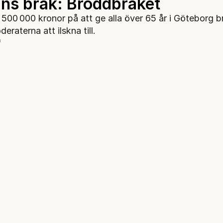
ns bråk: Broddbråket
a 500 000 kronor på att ge alla över 65 år i Göteborg b
eraterna att ilskna till.
n