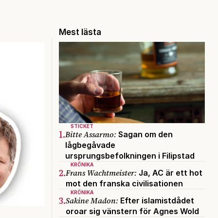
Mest lästa
STICKET
1.
Bitte Assarmo:
Sagan om den
lågbegåvade
ursprungsbefolkningen i Filipstad
KRÖNIKA
2.
Frans Wachtmeister:
Ja, AC är ett hot
mot den franska civilisationen
KRÖNIKA
3.
Sakine Madon:
Efter islamistdådet
oroar sig vänstern för Agnes Wold