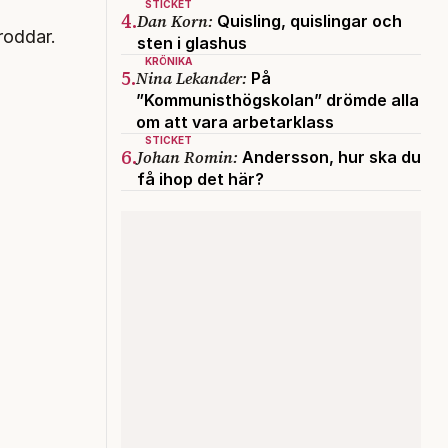
STICKET
4.
Dan Korn:
Quisling, quislingar och
roddar.
sten i glashus
KRÖNIKA
5.
Nina Lekander:
På
”Kommunisthögskolan” drömde alla
om att vara arbetarklass
STICKET
6.
Johan Romin:
Andersson, hur ska du
få ihop det här?