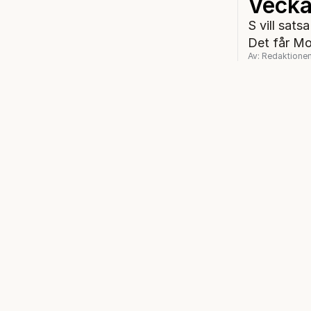
Vecka
S vill sats
Det får Mod
Av: Redaktione