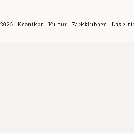
 2026
Krönikor
Kultur
Fackklubben
Läs e-t