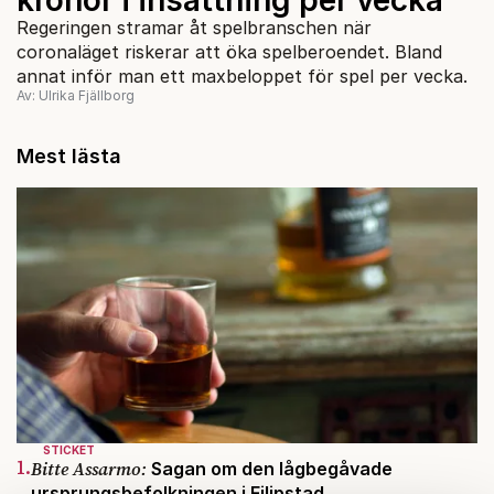
Regeringen stramar åt spelbranschen när
coronaläget riskerar att öka spelberoendet. Bland
annat inför man ett maxbeloppet för spel per vecka.
Av: Ulrika Fjällborg
Mest lästa
STICKET
1.
Bitte Assarmo:
Sagan om den lågbegåvade
ursprungsbefolkningen i Filipstad