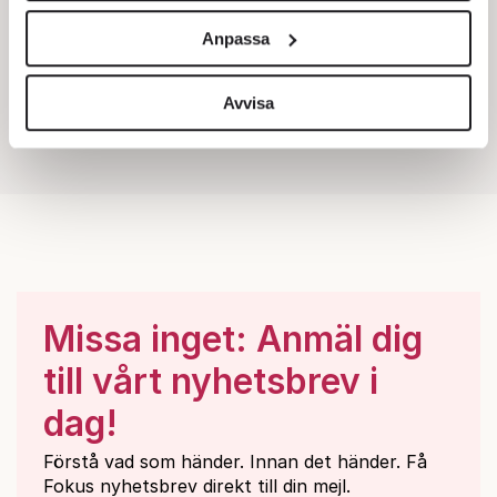
och annonserna till användarna, tillhandahålla funktioner
Anpassa
för sociala medier och analysera vår trafik. Vi
vidarebefordrar även sådana identifierare och annan
information från din enhet till de sociala medier och
Avvisa
annons- och analysföretag som vi samarbetar med.
Dessa kan i sin tur kombinera informationen med annan
information som du har tillhandahållit eller som de har
samlat in när du har använt deras tjänster.
Om du vill läsa mer om hur vi hanterar personuppgifter
kan du göra det
här
.
Missa inget: Anmäl dig
till vårt nyhetsbrev i
dag!
Förstå vad som händer. Innan det händer. Få
Fokus nyhetsbrev direkt till din mejl.