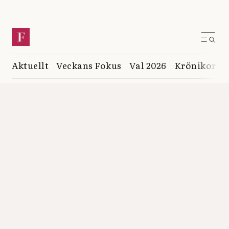
Aktuellt
Veckans Fokus
Val 2026
Krönikor
K