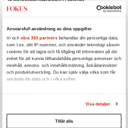
KRÖNIKA
2.
Sakine Madon:
Efter islamistdådet oroar sig
vänstern för Agnes Wold
STICKET
3.
Dan Korn:
Quisling, quislingar och sten i glashus
Ansvarsfull användning av dina uppgifter
UTRIKES
4.
Därför liknar Putin både tsaren och Stalin
Vi och
våra 363 partners
behandlar din personliga data,
Av: Bengt Jangfeldt
som t.ex. ditt IP-nummer, och använder teknologi såsom
KRÖNIKA
5.
Frans Wachtmeister:
Ja, AC är ett hot mot den
cookies för att lagra och få tillgång till information på din
franska civilisationen
enhet för att kunna tillhandahålla personliga annonser och
STICKET
6.
innehåll, annons- och innehållsmätning, åskådarinsikter
Johan Romin:
Varför ställs aldrig dessa frågor?
och produktutveckling. Du kan själv välja vilka som får
använda din data och i vilka syften.
Ta reda på mer om hur dina personliga uppgifter
behandlas och ställ in dina preferenser i
detaljsektionen
.
Visa detaljer
Du kan ändra eller dra tillbaka ditt samtycke när som
helst från cookie-förklaringen.
Tillåt alla
Vi använder enhetsidentifierare för att anpassa innehållet