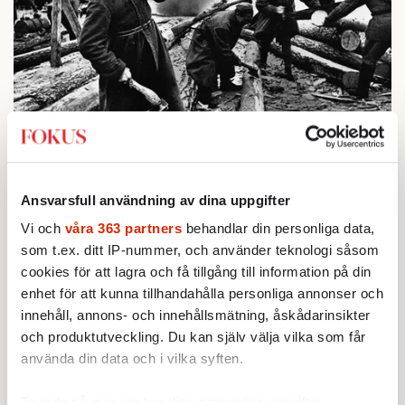
BOKRECENSION
1.
Den röda tråden som brast
Av: Gustaf Lewander
KRÖNIKA
2.
Frans Wachtmeister:
Ja, AC är ett hot mot den
Ansvarsfull användning av dina uppgifter
franska civilisationen
STICKET
Vi och
våra 363 partners
behandlar din personliga data,
3.
Bitte Assarmo:
Sagan om den lågbegåvade
som t.ex. ditt IP-nummer, och använder teknologi såsom
ursprungsbefolkningen i Filipstad
cookies för att lagra och få tillgång till information på din
KRÖNIKA
4.
Nina Lekander:
På ”Kommunisthögskolan” drömde
enhet för att kunna tillhandahålla personliga annonser och
alla om att vara arbetarklass
innehåll, annons- och innehållsmätning, åskådarinsikter
INRIKES
5.
och produktutveckling. Du kan själv välja vilka som får
Vattenbristen är här – men var femte liter läcker
ut
använda din data och i vilka syften.
Av: Susanne Gäre
KRÖNIKA
6.
Sakine Madon:
Ta reda på mer om hur dina personliga uppgifter
Efter islamistdådet oroar sig