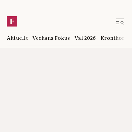
Aktuellt
Veckans Fokus
Val 2026
Krönikor
K