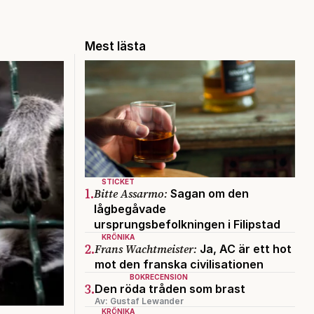
Mest lästa
STICKET
1.
Bitte Assarmo:
Sagan om den
lågbegåvade
ursprungsbefolkningen i Filipstad
KRÖNIKA
2.
Frans Wachtmeister:
Ja, AC är ett hot
mot den franska civilisationen
BOKRECENSION
3.
Den röda tråden som brast
Av: Gustaf Lewander
KRÖNIKA