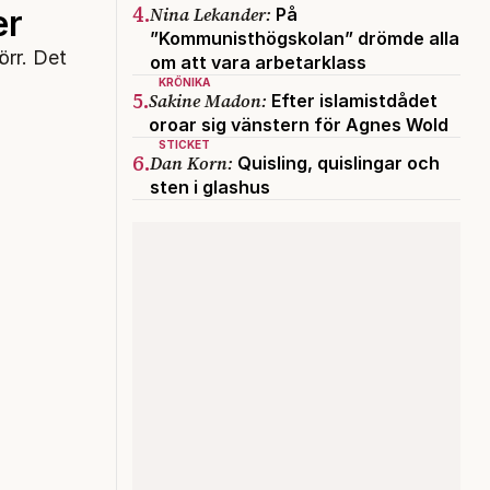
4.
Nina Lekander:
er
På
”Kommunisthögskolan” drömde alla
örr. Det
om att vara arbetarklass
KRÖNIKA
5.
Sakine Madon:
Efter islamistdådet
oroar sig vänstern för Agnes Wold
STICKET
6.
Dan Korn:
Quisling, quislingar och
sten i glashus