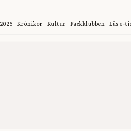
 2026
Krönikor
Kultur
Fackklubben
Läs e-t