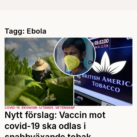
Tagg: Ebola
COVID-19
EKONOMI
UTRIKES
VETENSKAP
Nytt förslag: Vaccin mot
covid-19 ska odlas i
snabbväxande tobak