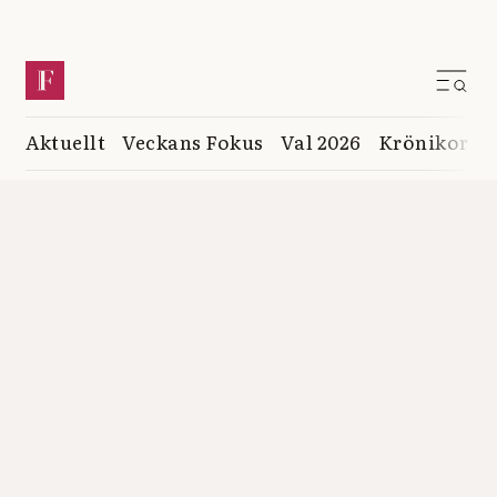
Aktuellt
Veckans Fokus
Val 2026
Krönikor
K