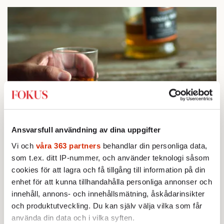
STICKET
Ansvarsfull användning av dina uppgifter
1.
Bitte Assarmo:
Sagan om den lågbegåvade
ursprungsbefolkningen i Filipstad
Vi och
våra 363 partners
behandlar din personliga data,
KRÖNIKA
som t.ex. ditt IP-nummer, och använder teknologi såsom
2.
Frans Wachtmeister:
Ja, AC är ett hot mot den
cookies för att lagra och få tillgång till information på din
franska civilisationen
enhet för att kunna tillhandahålla personliga annonser och
BOKRECENSION
3.
Den röda tråden som brast
innehåll, annons- och innehållsmätning, åskådarinsikter
Av: Gustaf Lewander
och produktutveckling. Du kan själv välja vilka som får
KRÖNIKA
4.
Nina Lekander:
På ”Kommunisthögskolan” drömde
använda din data och i vilka syften.