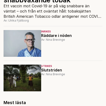
Ett vaccin mot Covid-19 är på väg snabbare än
väntat – och från ett oväntat håll: tobaksjätten
British American Tobacco odlar antigener mot COVID-
Av: Ulrika Fjällborg
19 i snabbväxande tobak.
INRIKES
Räddare i nöden
Av: Nina Brevinge
UTRIKES
Slutstriden
Av: Nina Brevinge
Mest lästa