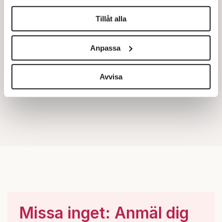
helst från cookie-förklaringen.
Tillåt alla
Vi använder enhetsidentifierare för att anpassa innehållet
och annonserna till användarna, tillhandahålla funktioner
Anpassa
för sociala medier och analysera vår trafik. Vi
vidarebefordrar även sådana identifierare och annan
information från din enhet till de sociala medier och
Avvisa
annons- och analysföretag som vi samarbetar med.
Dessa kan i sin tur kombinera informationen med annan
information som du har tillhandahållit eller som de har
samlat in när du har använt deras tjänster.
Om du vill läsa mer om hur vi hanterar personuppgifter
kan du göra det
här
.
Missa inget: Anmäl dig