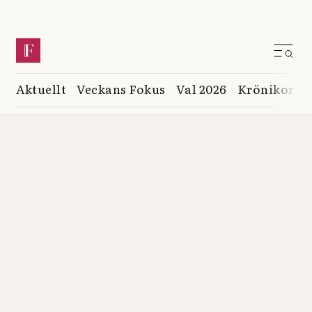
Aktuellt
Veckans Fokus
Val 2026
Krönikor
K