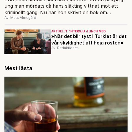
ung man mördats då hans släkting vittnat mot ett
kriminellt gäng. Nu har hon skrivit en bok om
Av: Mats Almegård
gängvåldet.
AKTUELLT
INTERVJU
LUNCH MED
»När det blir tyst i Turkiet är det
vår skyldighet att höja rösten«
Av: Redaktionen
Mest lästa