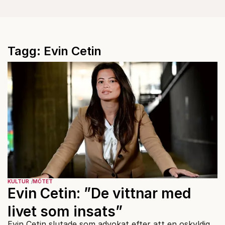
Tagg: Evin Cetin
KULTUR
MÖTET
Evin Cetin: ”De vittnar med
livet som insats”
Evin Cetin slutade som advokat efter att en oskyldig